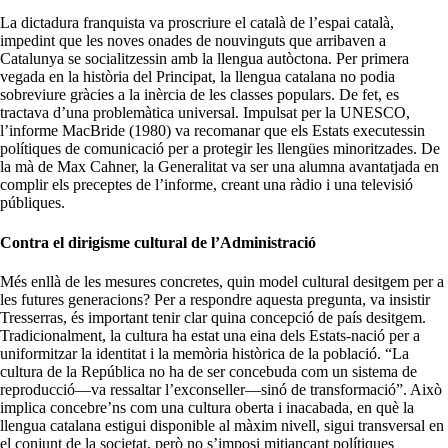
La dictadura franquista va proscriure el català de l’espai català,
impedint que les noves onades de nouvinguts que arribaven a
Catalunya se socialitzessin amb la llengua autòctona. Per primera
vegada en la història del Principat, la llengua catalana no podia
sobreviure gràcies a la inèrcia de les classes populars. De fet, es
tractava d’una problemàtica universal. Impulsat per la UNESCO,
l’informe MacBride (1980) va recomanar que els Estats executessin
polítiques de comunicació per a protegir les llengües minoritzades. De
la mà de Max Cahner, la Generalitat va ser una alumna avantatjada en
complir els preceptes de l’informe, creant una ràdio i una televisió
públiques.
Contra el dirigisme cultural de l’Administració
Més enllà de les mesures concretes, quin model cultural desitgem per a
les futures generacions? Per a respondre aquesta pregunta, va insistir
Tresserras, és important tenir clar quina concepció de país desitgem.
Tradicionalment, la cultura ha estat una eina dels Estats-nació per a
uniformitzar la identitat i la memòria històrica de la població. “La
cultura de la República no ha de ser concebuda com un sistema de
reproducció—va ressaltar l’exconseller—sinó de transformació”. Això
implica concebre’ns com una cultura oberta i inacabada, en què la
llengua catalana estigui disponible al màxim nivell, sigui transversal en
el conjunt de la societat, però no s’imposi mitjançant polítiques