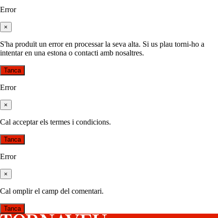
Error
×
S'ha produït un error en processar la seva alta. Si us plau torni-ho a
intentar en una estona o contacti amb nosaltres.
Tanca
Error
×
Cal acceptar els termes i condicions.
Tanca
Error
×
Cal omplir el camp del comentari.
Tanca