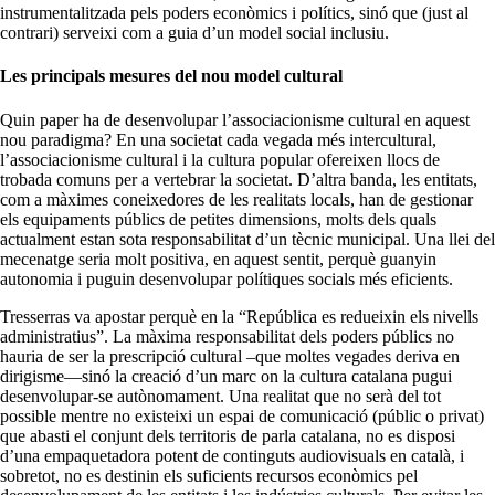
instrumentalitzada pels poders econòmics i polítics, sinó que (just al
contrari) serveixi com a guia d’un model social inclusiu.
Les principals mesures del nou model cultural
Quin paper ha de desenvolupar l’associacionisme cultural en aquest
nou paradigma? En una societat cada vegada més intercultural,
l’associacionisme cultural i la cultura popular ofereixen llocs de
trobada comuns per a vertebrar la societat. D’altra banda, les entitats,
com a màximes coneixedores de les realitats locals, han de gestionar
els equipaments públics de petites dimensions, molts dels quals
actualment estan sota responsabilitat d’un tècnic municipal. Una llei del
mecenatge seria molt positiva, en aquest sentit, perquè guanyin
autonomia i puguin desenvolupar polítiques socials més eficients.
Tresserras va apostar perquè en la “República es redueixin els nivells
administratius”. La màxima responsabilitat dels poders públics no
hauria de ser la prescripció cultural –que moltes vegades deriva en
dirigisme—sinó la creació d’un marc on la cultura catalana pugui
desenvolupar-se autònomament. Una realitat que no serà del tot
possible mentre no existeixi un espai de comunicació (públic o privat)
que abasti el conjunt dels territoris de parla catalana, no es disposi
d’una empaquetadora potent de continguts audiovisuals en català, i
sobretot, no es destinin els suficients recursos econòmics pel