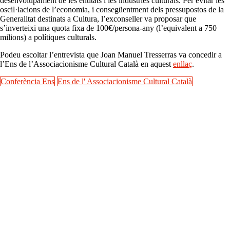
desenvolupament de les entitats i les indústries culturals. Per evitar les
oscil·lacions de l’economia, i consegüentment dels pressupostos de la
Generalitat destinats a Cultura, l’exconseller va proposar que
s’inverteixi una quota fixa de 100€/persona-any (l’equivalent a 750
milions) a polítiques culturals.
Podeu escoltar l’entrevista que Joan Manuel Tresserras va concedir a
l’Ens de l’Associacionisme Cultural Català en aquest
enllaç
.
Conferència Ens
Ens de l' Associacionisme Cultural Català