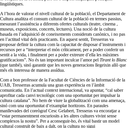
lingüístiques.
A l’hora de valorar el nivell cultural de la població, el Departament de
Cultura analitza el consum cultural de la població en termes passius,
mesurant l’assistència a diferents ofertes culturals (teatre, cinema ,
museus, exposicions, concerts, lectures). Una noció de la cultura
basada en l’adquisició de coneixements considerats canònics, i no pas
en l’actitud vital dels practicants. En aquest sentit, Tresserras va
proposar definir la cultura com la capacitat de disposar d’instruments i
recursos per a “interpretar el món críticament, per a poder conferir un
sentit a la vida, i finalment per a poder extreure d’ella les màximes
gratificacions”. No és tan important inculcar l’amor pel
Tirant lo Blanc
(que també), sinó garantir que les noves generacions llegeixin allò que
més els interessa de manera assídua.
Com a bon professor de la Facultat de Ciències de la Informació de la
UAB, Tresserras acumula una gran experiència en l’àmbit
comunicatiu. En l’actual context internacional, va apuntar, “cal saber
aprofitar cada canvi tecnològic com una oportunitat per impulsar la
cultura catalana”. No hem de viure la globalització com una amenaça,
sinó com una oportunitat d’eixamplar horitzons. En paraules
manllevades del coreògraf Cesc Gelabert, Tresseras va encoratjar a
“estar permanentment encuriosits a les altres cultures vivint sense
complexos la nostra”. Per a aconseguir-ho, és vital bastir un model
cultural construït de baix a dalt, on la cultura no sigui