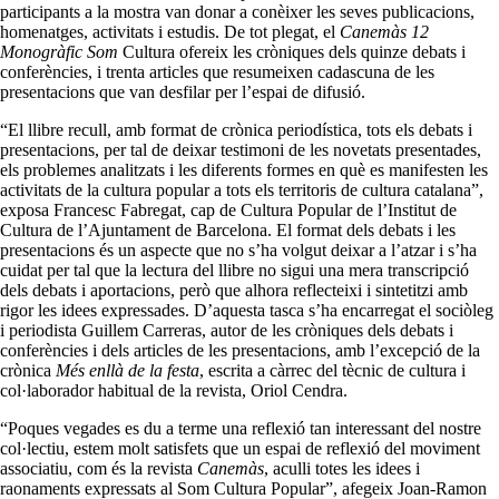
participants a la mostra van donar a conèixer les seves publicacions,
homenatges, activitats i estudis. De tot plegat, el
Canemàs 12
Monogràfic Som
Cultura ofereix les cròniques dels quinze debats i
conferències, i trenta articles que resumeixen cadascuna de les
presentacions que van desfilar per l’espai de difusió.
“El llibre recull, amb format de crònica periodística, tots els debats i
presentacions, per tal de deixar testimoni de les novetats presentades,
els problemes analitzats i les diferents formes en què es manifesten les
activitats de la cultura popular a tots els territoris de cultura catalana”,
exposa Francesc Fabregat, cap de Cultura Popular de l’Institut de
Cultura de l’Ajuntament de Barcelona. El format dels debats i les
presentacions és un aspecte que no s’ha volgut deixar a l’atzar i s’ha
cuidat per tal que la lectura del llibre no sigui una mera transcripció
dels debats i aportacions, però que alhora reflecteixi i sintetitzi amb
rigor les idees expressades. D’aquesta tasca s’ha encarregat el sociòleg
i periodista Guillem Carreras, autor de les cròniques dels debats i
conferències i dels articles de les presentacions, amb l’excepció de la
crònica
Més enllà de la festa
, escrita a càrrec del tècnic de cultura i
col·laborador habitual de la revista, Oriol Cendra.
“Poques vegades es du a terme una reflexió tan interessant del nostre
col·lectiu, estem molt satisfets que un espai de reflexió del moviment
associatiu, com és la revista
Canemàs
, aculli totes les idees i
raonaments expressats al Som Cultura Popular”, afegeix Joan-Ramon