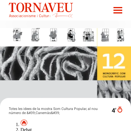
Totes les idees de la mostra Som Cultura Popular, al nou
4′
número de &#39;Canemàs&#39;
Debat