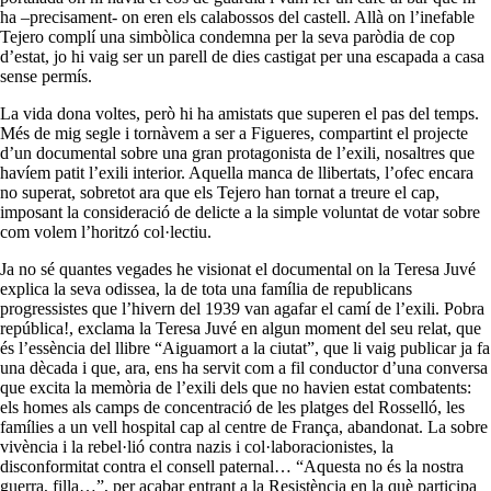
ha –precisament- on eren els calabossos del castell. Allà on l’inefable
Tejero complí una simbòlica condemna per la seva paròdia de cop
d’estat, jo hi vaig ser un parell de dies castigat per una escapada a casa
sense permís.
La vida dona voltes, però hi ha amistats que superen el pas del temps.
Més de mig segle i tornàvem a ser a Figueres, compartint el projecte
d’un documental sobre una gran protagonista de l’exili, nosaltres que
havíem patit l’exili interior. Aquella manca de llibertats, l’ofec encara
no superat, sobretot ara que els Tejero han tornat a treure el cap,
imposant la consideració de delicte a la simple voluntat de votar sobre
com volem l’horitzó col·lectiu.
Ja no sé quantes vegades he visionat el documental on la Teresa Juvé
explica la seva odissea, la de tota una família de republicans
progressistes que l’hivern del 1939 van agafar el camí de l’exili. Pobra
república!, exclama la Teresa Juvé en algun moment del seu relat, que
és l’essència del llibre “Aiguamort a la ciutat”, que li vaig publicar ja fa
una dècada i que, ara, ens ha servit com a fil conductor d’una conversa
que excita la memòria de l’exili dels que no havien estat combatents:
els homes als camps de concentració de les platges del Rosselló, les
famílies a un vell hospital cap al centre de França, abandonat. La sobre
vivència i la rebel·lió contra nazis i col·laboracionistes, la
disconformitat contra el consell paternal… “Aquesta no és la nostra
guerra, filla…”, per acabar entrant a la Resistència en la què participa