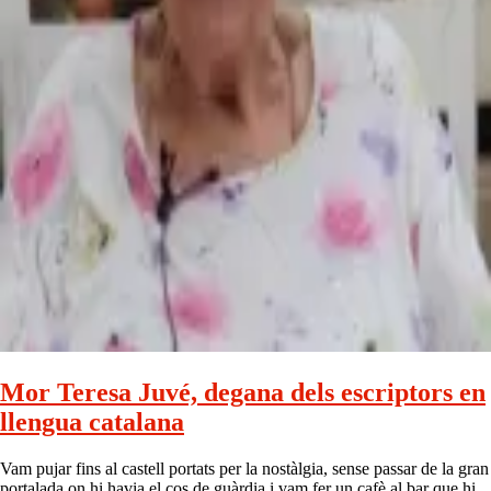
Mor Teresa Juvé, degana dels escriptors en
llengua catalana
Vam pujar fins al castell portats per la nostàlgia, sense passar de la gran
portalada on hi havia el cos de guàrdia i vam fer un cafè al bar que hi