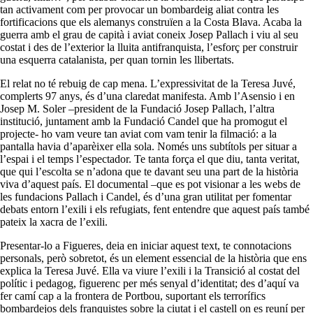
tan activament com per provocar un bombardeig aliat contra les
fortificacions que els alemanys construïen a la Costa Blava. Acaba la
guerra amb el grau de capità i aviat coneix Josep Pallach i viu al seu
costat i des de l’exterior la lluita antifranquista, l’esforç per construir
una esquerra catalanista, per quan tornin les llibertats.
El relat no té rebuig de cap mena. L’expressivitat de la Teresa Juvé,
complerts 97 anys, és d’una claredat manifesta. Amb l’Asensio i en
Josep M. Soler –president de la Fundació Josep Pallach, l’altra
institució, juntament amb la Fundació Candel que ha promogut el
projecte- ho vam veure tan aviat com vam tenir la filmació: a la
pantalla havia d’aparèixer ella sola. Només uns subtítols per situar a
l’espai i el temps l’espectador. Te tanta força el que diu, tanta veritat,
que qui l’escolta se n’adona que te davant seu una part de la història
viva d’aquest país. El documental –que es pot visionar a les webs de
les fundacions Pallach i Candel, és d’una gran utilitat per fomentar
debats entorn l’exili i els refugiats, fent entendre que aquest país també
pateix la xacra de l’exili.
Presentar-lo a Figueres, deia en iniciar aquest text, te connotacions
personals, però sobretot, és un element essencial de la història que ens
explica la Teresa Juvé. Ella va viure l’exili i la Transició al costat del
polític i pedagog, figuerenc per més senyal d’identitat; des d’aquí va
fer camí cap a la frontera de Portbou, suportant els terrorífics
bombardejos dels franquistes sobre la ciutat i el castell on es reuní per