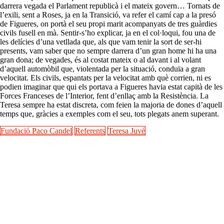
darrera vegada el Parlament republicà i el mateix govern… Tornats de
l’exili, sent a Roses, ja en la Transició, va refer el camí cap a la presó
de Figueres, on portà el seu propi marit acompanyats de tres guàrdies
civils fusell en mà. Sentir-s’ho explicar, ja en el col·loqui, fou una de
les delícies d’una vetllada que, als que vam tenir la sort de ser-hi
presents, vam saber que no sempre darrera d’un gran home hi ha una
gran dona; de vegades, és al costat mateix o al davant i al volant
d’aquell automòbil que, violentada per la situació, conduïa a gran
velocitat. Els civils, espantats per la velocitat amb què corrien, ni es
podien imaginar que qui els portava a Figueres havia estat capità de les
Forces Franceses de l’Interior, fent d’enllaç amb la Resistència. La
Teresa sempre ha estat discreta, com feien la majoria de dones d’aquell
temps que, gràcies a exemples com el seu, tots plegats anem superant.
Fundació Paco Candel
Referents
Teresa Juvé