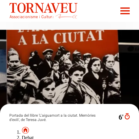
Portada del llibre 'L'aiguamort a la ciutat. Memòries
6′
d'exili', de Teresa Juvé.
Debat