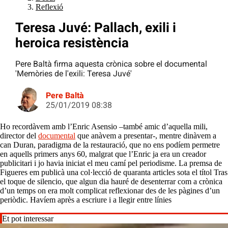
Reflexió
Teresa Juvé: Pallach, exili i
heroica resistència
Pere Baltà firma aquesta crònica sobre el documental
'Memòries de l'exili: Teresa Juvé'
Pere Baltà
25/01/2019 08:38
Ho recordàvem amb l’Enric Asensio –també amic d’aquella mili,
director del
documental
que anàvem a presentar-, mentre dinàvem a
can Duran, paradigma de la restauració, que no ens podíem permetre
en aquells primers anys 60, malgrat que l’Enric ja era un creador
publicitari i jo havia iniciat el meu camí pel periodisme. La premsa de
Figueres em publicà una col·lecció de quaranta articles sota el títol Tras
el toque de silencio, que algun dia hauré de desenterrar com a crònica
d’un temps on era molt complicat reflexionar des de les pàgines d’un
periòdic. Havíem après a escriure i a llegir entre línies
Et pot interessar