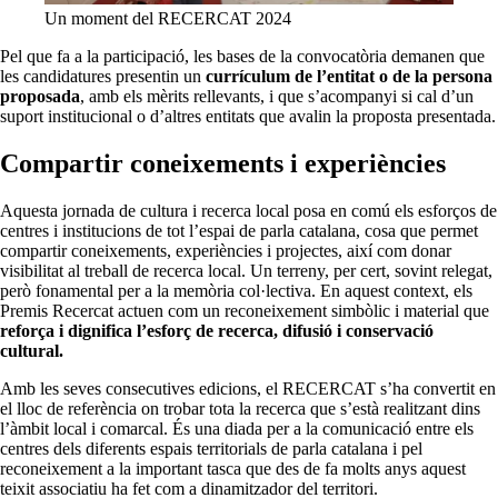
Un moment del RECERCAT 2024
Pel que fa a la participació, les bases de la convocatòria demanen que
les candidatures presentin un
currículum de l’entitat o de la persona
proposada
, amb els mèrits rellevants, i que s’acompanyi si cal d’un
suport institucional o d’altres entitats que avalin la proposta presentada.
Compartir coneixements i experiències
Aquesta jornada de cultura i recerca local posa en comú els esforços de
centres i institucions de tot l’espai de parla catalana, cosa que permet
compartir coneixements, experiències i projectes, així com donar
visibilitat al treball de recerca local. Un terreny, per cert, sovint relegat,
però fonamental per a la memòria col·lectiva. En aquest context, els
Premis Recercat actuen com un reconeixement simbòlic i material que
reforça i dignifica l’esforç de recerca, difusió i conservació
cultural.
Amb les seves consecutives edicions, el RECERCAT s’ha convertit en
el lloc de referència on trobar tota la recerca que s’està realitzant dins
l’àmbit local i comarcal. És una diada per a la comunicació entre els
centres dels diferents espais territorials de parla catalana i pel
reconeixement a la important tasca que des de fa molts anys aquest
teixit associatiu ha fet com a dinamitzador del territori.