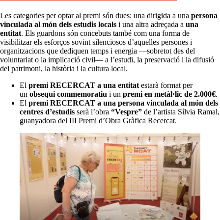
Les categories per optar al premi són dues: una dirigida a una
persona
vinculada al món dels estudis locals
i una altra adreçada a
una
entitat
. Els guardons són concebuts també com una forma de
visibilitzar els esforços sovint silenciosos d’aquelles persones i
organitzacions que dediquen temps i energia —sobretot des del
voluntariat o la implicació civil— a l’estudi, la preservació i la difusió
del patrimoni, la història i la cultura local.
El
premi RECERCAT a una entitat
estarà format per
un
obsequi commemoratiu
i un
premi en metàl·lic de 2.000€
.
El
premi RECERCAT a una persona vinculada al món dels
centres d’estudis
serà l’obra
“Vespre”
de l’artista Sílvia Ramal,
guanyadora del III Premi d’Obra Gràfica Recercat.