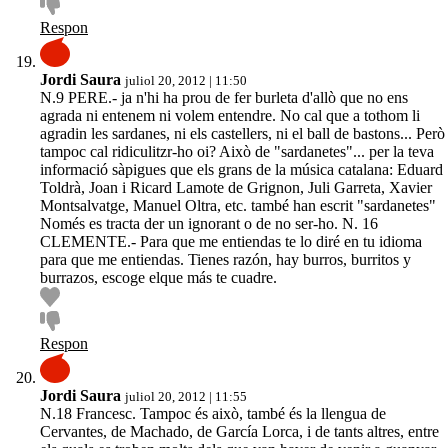
Respon
Jordi Saura
juliol 20, 2012 | 11:50
N.9 PERE.- ja n'hi ha prou de fer burleta d'allò que no ens
agrada ni entenem ni volem entendre. No cal que a tothom li
agradin les sardanes, ni els castellers, ni el ball de bastons... Però
tampoc cal ridiculitzr-ho oi? Això de "sardanetes"... per la teva
informació sàpigues que els grans de la música catalana: Eduard
Toldrà, Joan i Ricard Lamote de Grignon, Juli Garreta, Xavier
Montsalvatge, Manuel Oltra, etc. també han escrit "sardanetes"
Només es tracta der un ignorant o de no ser-ho. N. 16
CLEMENTE.- Para que me entiendas te lo diré en tu idioma
para que me entiendas. Tienes razón, hay burros, burritos y
burrazos, escoge elque más te cuadre.
Respon
Jordi Saura
juliol 20, 2012 | 11:55
N.18 Francesc. Tampoc és això, també és la llengua de
Cervantes, de Machado, de García Lorca, i de tants altres, entre