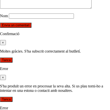
Nom
Confirmació
×
Moltes gràcies. S'ha subscrit correctament al butlletí.
Tanca
Error
×
S'ha produït un error en processar la seva alta. Si us plau torni-ho a
intentar en una estona o contacti amb nosaltres.
Tanca
Error