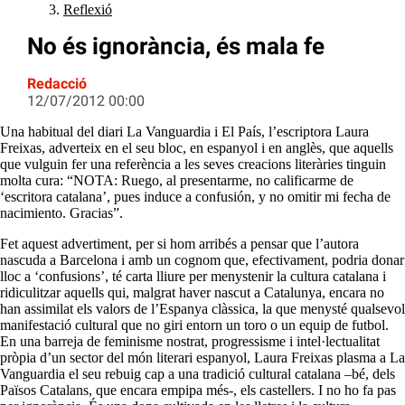
Reflexió
No és ignorància, és mala fe
Redacció
12/07/2012 00:00
Una habitual del diari La Vanguardia i El País, l’escriptora Laura
Freixas, adverteix en el seu bloc, en espanyol i en anglès, que aquells
que vulguin fer una referència a les seves creacions literàries tinguin
molta cura: “NOTA: Ruego, al presentarme, no calificarme de
‘escritora catalana’, pues induce a confusión, y no omitir mi fecha de
nacimiento. Gracias”.
Fet aquest advertiment, per si hom arribés a pensar que l’autora
nascuda a Barcelona i amb un cognom que, efectivament, podria donar
lloc a ‘confusions’, té carta lliure per menystenir la cultura catalana i
ridiculitzar aquells qui, malgrat haver nascut a Catalunya, encara no
han assimilat els valors de l’Espanya clàssica, la que menysté qualsevol
manifestació cultural que no giri entorn un toro o un equip de futbol.
En una barreja de feminisme nostrat, progressisme i intel·lectualitat
pròpia d’un sector del món literari espanyol, Laura Freixas plasma a La
Vanguardia el seu rebuig cap a una tradició cultural catalana –bé, dels
Països Catalans, que encara empipa més-, els castellers. I no ho fa pas