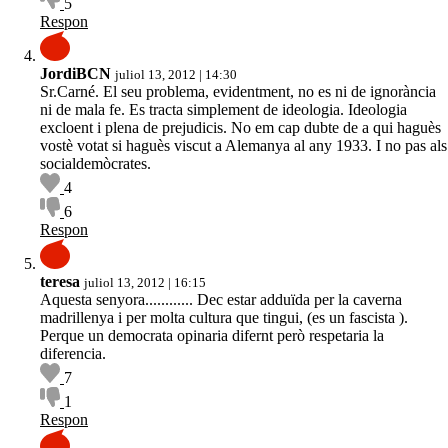
5
Respon
JordiBCN
juliol 13, 2012 | 14:30
Sr.Carné. El seu problema, evidentment, no es ni de ignorància
ni de mala fe. Es tracta simplement de ideologia. Ideologia
excloent i plena de prejudicis. No em cap dubte de a qui haguès
vostè votat si haguès viscut a Alemanya al any 1933. I no pas als
socialdemòcrates.
4
6
Respon
teresa
juliol 13, 2012 | 16:15
Aquesta senyora............ Dec estar adduïda per la caverna
madrillenya i per molta cultura que tingui, (es un fascista ).
Perque un democrata opinaria difernt però respetaria la
diferencia.
7
1
Respon