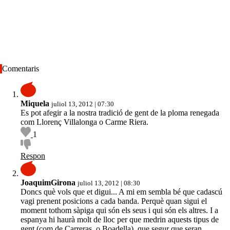
Comentaris
Miquela
juliol 13, 2012 | 07:30
Es pot afegir a la nostra tradició de gent de la ploma renegada
com Llorenç Villalonga o Carme Riera.
1
Respon
JoaquimGirona
juliol 13, 2012 | 08:30
Doncs què vols que et digui... A mi em sembla bé que cadascú
vagi prenent posicions a cada banda. Perquè quan sigui el
moment tothom sàpiga qui són els seus i qui són els altres. I a
espanya hi haurà molt de lloc per que medrin aquests tipus de
gent (com de Carreras, o Boadella), que segur que seran