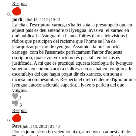
Respon
jordi
juliol 13, 2012 | 19:15
La cita a l'escriptora xarnega s'ha fet sota la presumpció que en
aquest país es deu entendre tal lyengua invasiva -el xarnec en
què publica La Vanguardia i tants d'altres diaris, televisions i
ràdios que participen del racisme que l'home se l'ha de
jerarquitzar per raó de lyengua. Assumida la presumpció
xarnega, com bé l'assumeix perfectament l'autor d'aquesta
escriptoria, qualsevol vexació no és pas tal i en tot cas és
justificada. A mi que es practiqui aquesta ideologia de lyengües
superiors en comunicació a d'altres, i en acabat em vinguin a fer
escarafalys del que hagin pogut dir els xarnecs, em sona a
niciesa incommesurable. Respecta el dret i el deure d'ignorar una
lyengua autoconsiderada superior, i lyavors parlem del que
vulguis.
1
3
Respon
Pere
juliol 13, 2012 | 21:40
Doncs jo no sé on ho veieu tot això, almenys en aquest article.