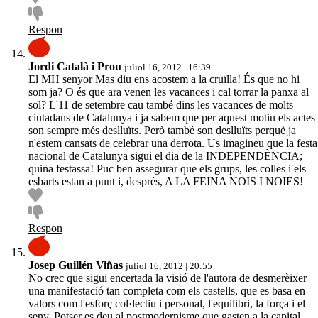
Respon
Jordi Català i Prou
juliol 16, 2012 | 16:39
El MH senyor Mas diu ens acostem a la cruïlla! És que no hi
som ja? O és que ara venen les vacances i cal torrar la panxa al
sol? L'11 de setembre cau també dins les vacances de molts
ciutadans de Catalunya i ja sabem que per aquest motiu els actes
son sempre més deslluïts. Però també son deslluïts perquè ja
n'estem cansats de celebrar una derrota. Us imagineu que la festa
nacional de Catalunya sigui el dia de la INDEPENDÈNCIA;
quina festassa! Puc ben assegurar que els grups, les colles i els
esbarts estan a punt i, després, A LA FEINA NOIS I NOIES!
Respon
Josep Guillén Viñas
juliol 16, 2012 | 20:55
No crec que sigui encertada la visió de l'autora de desmerèixer
una manifestació tan completa com els castells, que es basa en
valors com l'esforç col·lectiu i personal, l'equilibri, la força i el
seny. Potser es deu al postmodernisme que gasten a la capital