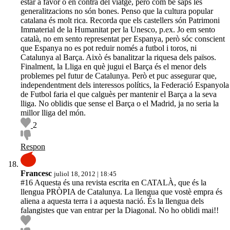
estar a favor o en contra del viatge, però com bé saps les
generalitzacions no són bones. Penso que la cultura popular
catalana és molt rica. Recorda que els castellers són Patrimoni
Immaterial de la Humanitat per la Unesco, p.ex. Jo em sento
català, no em sento representat per Espanya, però sóc conscient
que Espanya no es pot reduir només a futbol i toros, ni
Catalunya al Barça. Això és banalitzar la riquesa dels països.
Finalment, la Lliga en què jugui el Barça és el menor dels
problemes pel futur de Catalunya. Però et puc assegurar que,
independentment dels interessos polítics, la Federació Espanyola
de Futbol faria el que calguès per mantenir el Barça a la seva
lliga. No oblidis que sense el Barça o el Madrid, ja no seria la
millor lliga del món.
2
Respon
Francesc
juliol 18, 2012 | 18:45
#16 Aquesta és una revista escrita en CATALÀ, que és la
llengua PRÒPIA de Catalunya. La llengua que vostè empra és
aliena a aquesta terra i a aquesta nació. És la llengua dels
falangistes que van entrar per la Diagonal. No ho oblidi mai!!