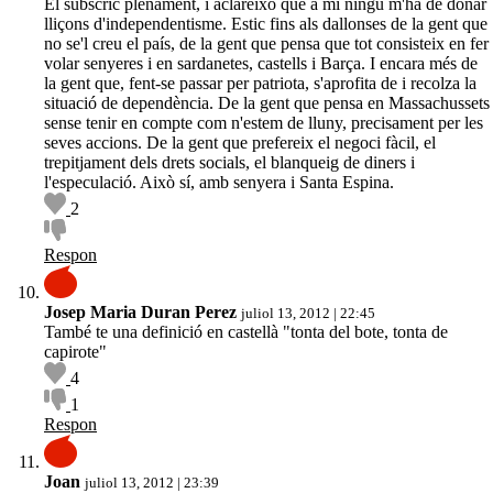
El subscric plenament, i aclareixo que a mi ningú m'ha de donar
lliçons d'independentisme. Estic fins als dallonses de la gent que
no se'l creu el país, de la gent que pensa que tot consisteix en fer
volar senyeres i en sardanetes, castells i Barça. I encara més de
la gent que, fent-se passar per patriota, s'aprofita de i recolza la
situació de dependència. De la gent que pensa en Massachussets
sense tenir en compte com n'estem de lluny, precisament per les
seves accions. De la gent que prefereix el negoci fàcil, el
trepitjament dels drets socials, el blanqueig de diners i
l'especulació. Això sí, amb senyera i Santa Espina.
2
Respon
Josep Maria Duran Perez
juliol 13, 2012 | 22:45
També te una definició en castellà "tonta del bote, tonta de
capirote"
4
1
Respon
Joan
juliol 13, 2012 | 23:39