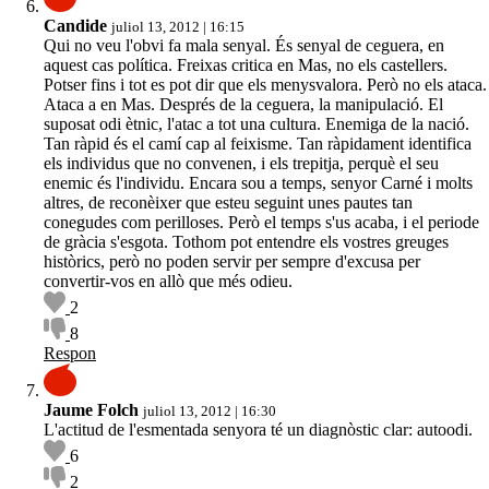
Candide
juliol 13, 2012 | 16:15
Qui no veu l'obvi fa mala senyal. És senyal de ceguera, en
aquest cas política. Freixas critica en Mas, no els castellers.
Potser fins i tot es pot dir que els menysvalora. Però no els ataca.
Ataca a en Mas. Després de la ceguera, la manipulació. El
suposat odi ètnic, l'atac a tot una cultura. Enemiga de la nació.
Tan ràpid és el camí cap al feixisme. Tan ràpidament identifica
els individus que no convenen, i els trepitja, perquè el seu
enemic és l'individu. Encara sou a temps, senyor Carné i molts
altres, de reconèixer que esteu seguint unes pautes tan
conegudes com perilloses. Però el temps s'us acaba, i el periode
de gràcia s'esgota. Tothom pot entendre els vostres greuges
històrics, però no poden servir per sempre d'excusa per
convertir-vos en allò que més odieu.
2
8
Respon
Jaume Folch
juliol 13, 2012 | 16:30
L'actitud de l'esmentada senyora té un diagnòstic clar: autoodi.
6
2