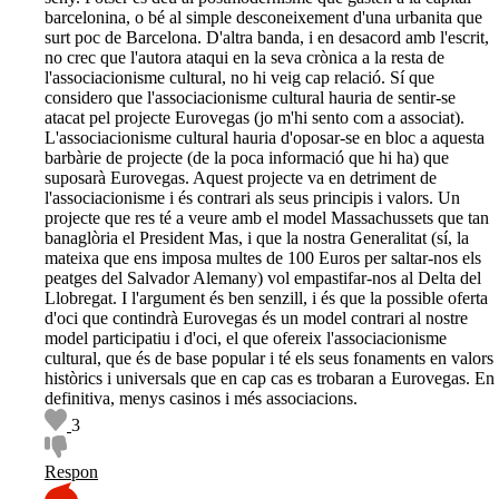
barcelonina, o bé al simple desconeixement d'una urbanita que
surt poc de Barcelona. D'altra banda, i en desacord amb l'escrit,
no crec que l'autora ataqui en la seva crònica a la resta de
l'associacionisme cultural, no hi veig cap relació. Sí que
considero que l'associacionisme cultural hauria de sentir-se
atacat pel projecte Eurovegas (jo m'hi sento com a associat).
L'associacionisme cultural hauria d'oposar-se en bloc a aquesta
barbàrie de projecte (de la poca informació que hi ha) que
suposarà Eurovegas. Aquest projecte va en detriment de
l'associacionisme i és contrari als seus principis i valors. Un
projecte que res té a veure amb el model Massachussets que tan
banaglòria el President Mas, i que la nostra Generalitat (sí, la
mateixa que ens imposa multes de 100 Euros per saltar-nos els
peatges del Salvador Alemany) vol empastifar-nos al Delta del
Llobregat. I l'argument és ben senzill, i és que la possible oferta
d'oci que contindrà Eurovegas és un model contrari al nostre
model participatiu i d'oci, el que ofereix l'associacionisme
cultural, que és de base popular i té els seus fonaments en valors
històrics i universals que en cap cas es trobaran a Eurovegas. En
definitiva, menys casinos i més associacions.
3
Respon