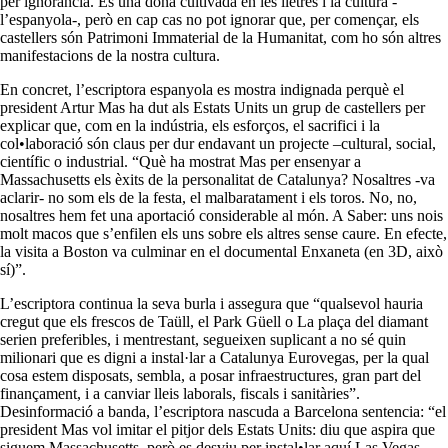
per ignorància. És una dona cultivada en les lletres i la cultura -
l’espanyola-, però en cap cas no pot ignorar que, per començar, els
castellers són Patrimoni Immaterial de la Humanitat, com ho són altres
manifestacions de la nostra cultura.
En concret, l’escriptora espanyola es mostra indignada perquè el
president Artur Mas ha dut als Estats Units un grup de castellers per
explicar que, com en la indústria, els esforços, el sacrifici i la
col•laboració són claus per dur endavant un projecte –cultural, social,
científic o industrial. “Què ha mostrat Mas per ensenyar a
Massachusetts els èxits de la personalitat de Catalunya? Nosaltres -va
aclarir- no som els de la festa, el malbaratament i els toros. No, no,
nosaltres hem fet una aportació considerable al món. A Saber: uns nois
molt macos que s’enfilen els uns sobre els altres sense caure. En efecte,
la visita a Boston va culminar en el documental Enxaneta (en 3D, això
sí)”.
L’escriptora continua la seva burla i assegura que “qualsevol hauria
cregut que els frescos de Taüll, el Park Güell o La plaça del diamant
serien preferibles, i mentrestant, segueixen suplicant a no sé quin
milionari que es digni a instal·lar a Catalunya Eurovegas, per la qual
cosa estem disposats, sembla, a posar infraestructures, gran part del
finançament, i a canviar lleis laborals, fiscals i sanitàries”.
Desinformació a banda, l’escriptora nascuda a Barcelona sentencia: “el
president Mas vol imitar el pitjor dels Estats Units: diu que aspira que
siguem Massachusetts, però es desviu per instal•lar aquí Las Vegas.