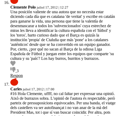
Clemente Polo
juliol 17, 2012 | 12:27
Una posición valiente de una autora que no necesita estar
diciendo cada día que es catalana 'de veritat' y escribe en catalán
para ganarse la vida, una persona que tiene la valentía de
desenmascarar a todos los 'subvencionados' cuya estrechez de
miras les lleva a identificar la cultura española con el 'fútbol' y
los 'toros', harto curioso dado que el Barça es quizás la
institución 'propia' de Ctaluña que más 'pone' a los catalanes
'auténticos' desde que se ha convertido en un equipo ganador.
Por, cierto, ¿por qué no sacan al Barça de la odiosa Liga
Española de Fútbol y juegan entre los equipos que comparte 'su
cultura y su 'país'? Los hay burros, burritos y burrazos.
3
Respon
Carles
juliol 17, 2012 | 17:00
#16 Hola Clemente, uffff, no cal faltar per expressar una opinió.
Això de burrazos sobra. L'opinió de l'autora és respectable, però
parteix de pressuposicions equivocades. Per una banda, el viatge
dels castellers va ser autofinançat i no van anar de la mà del
President Mas, tot i que sí van buscar coincidir. Per altra, pots