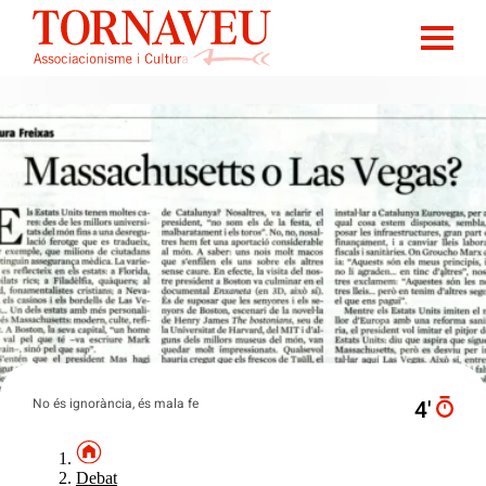
No és ignorància, és mala fe
4′
Debat