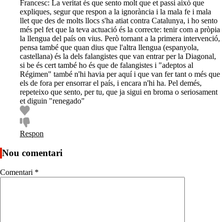
Francesc: La veritat és que sento molt que et passi això que
expliques, segur que respon a la ignorància i la mala fe i mala
llet que des de molts llocs s'ha atiat contra Catalunya, i ho sento
més pel fet que la teva actuació és la correcte: tenir com a pròpia
la llengua del país on vius. Però tornant a la primera intervenció,
pensa també que quan dius que l'altra llengua (espanyola,
castellana) és la dels falangistes que van entrar per la Diagonal,
si be és cert també ho és que de falangistes i "adeptos al
Régimen" també n'hi havia per aquí i que van fer tant o més que
els de fora per ensorrar el país, i encara n'hi ha. Pel demés,
repeteixo que sento, per tu, que ja sigui en broma o seriosament
et diguin "renegado"
Respon
Nou comentari
Comentari
*