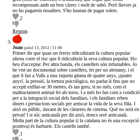
recompensats amb un bon càrrec i molt de sabó. Però llavors ja
no ho pagarem nosaltres. S'ho hauran de pagar solets.
2
Respon
Joan
juliol 13, 2012 | 11:00
Primer dir que quan un fereix ridiculitzant la cultura popular
aliena corre el risc que li ridiculitzin la seva cultura popular. Ho
heu d'acceptar. Per altra banda, els castellers són infumables. Jo
he vist un documental sobre castellers, fet per un alemany, i el
que li fan a Valls a una xiqueta gitana de quatre anys, ¡quatre
anys!, la pressió, la tortura psicològica, no parlar-li fins que no
accepti enfilar-se 30 metres, és tan greu, si no més, com el
maltractament animal fet als toros. I a més ho fan com a condició
per a la integració social dels familiars, i els familiars reben
diners i prestacions socials per arriscar la vida de la seva filla. I
això en públic, davant de les càmeres de cinema. Què no serà en
privat! I si sóc anticatalà per dir això, doncs seré anticatalà.
Molta part de la cultura popular (i la catalana no és una excepció
positiva) és barbarie. Els castells també.
1