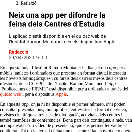
Reflexió
Neix una app per difondre la
feina dels Centres d’Estudis
L'aplicació està disponible en el quiosc web de
l'Institut Ramon Muntaner i en els dispositius Apple.
Redacció
29/04/2020 16:00
En aquesta línia, l’Institut Ramon Muntaner ha llançat una
app
per a
mòbils, tauletes i ordinadors que presenta en format digital interactiu
les novetats bibliogràfiques i culturals dels darrers mesos dels centres
d’estudis, de la CCEPC i de l’Institut Ramon Muntaner. L’
app
‘Publicacions de l’IRMU’ està disponible per a ordinador a través del
quiosc web
i per a dispositius
Apple
.
En aquesta
app
, on ja hi ha disponible el primer número, s’hi poden
consultar presentacions, monografies, entrevistes en format de vídeo,
revistes científiques, revistes de divulgació, activitats dels centres i
també memòries de conferències. Bona part dels continguts, a més, van
acompanyats d’un vídeo de presentació, que ens permet fer valdre el
contingut. Tot un viatge a la feina que els centres fan, sovint de manera