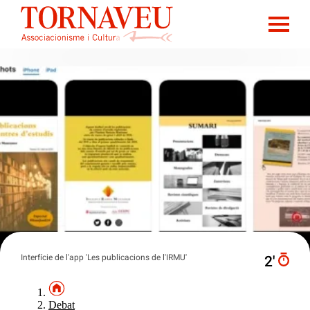
Interfície de l'app 'Les publicacions de l'IRMU'
2′
Debat