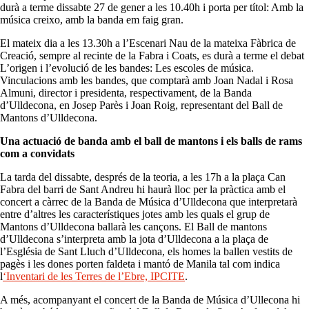
durà a terme dissabte 27 de gener a les 10.40h i porta per títol: Amb la
música creixo, amb la banda em faig gran.
El mateix dia a les 13.30h a l’Escenari Nau de la mateixa Fàbrica de
Creació, sempre al recinte de la Fabra i Coats, es durà a terme el debat
L’origen i l’evolució de les bandes: Les escoles de música.
Vinculacions amb les bandes, que comptarà amb Joan Nadal i Rosa
Almuni, director i presidenta, respectivament, de la Banda
d’Ulldecona, en Josep Parès i Joan Roig, representant del Ball de
Mantons d’Ulldecona.
Una actuació de banda amb el ball de mantons i els balls de rams
com a convidats
La tarda del dissabte, després de la teoria, a les 17h a la plaça Can
Fabra del barri de Sant Andreu hi haurà lloc per la pràctica amb el
concert a càrrec de la Banda de Música d’Ulldecona que interpretarà
entre d’altres les característiques jotes amb les quals el grup de
Mantons d’Ulldecona ballarà les cançons. El Ball de mantons
d’Ulldecona s’interpreta amb la jota d’Ulldecona a la plaça de
l’Església de Sant Lluch d’Ulldecona, els homes la ballen vestits de
pagès i les dones porten faldeta i mantó de Manila tal com indica
l
‘Inventari de les Terres de l’Ebre, IPCITE
.
A més, acompanyant el concert de la Banda de Música d’Ullecona hi