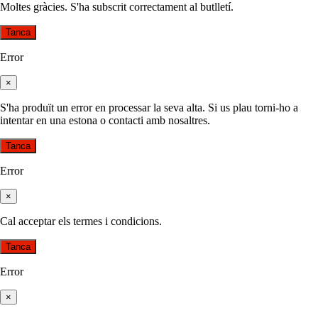
Moltes gràcies. S'ha subscrit correctament al butlletí.
Tanca
Error
×
S'ha produït un error en processar la seva alta. Si us plau torni-ho a
intentar en una estona o contacti amb nosaltres.
Tanca
Error
×
Cal acceptar els termes i condicions.
Tanca
Error
×