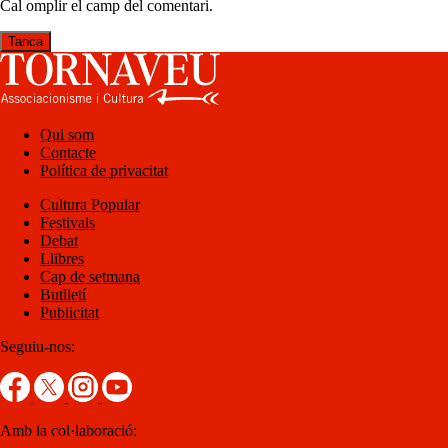
Cal omplir el camp del comentari.
Tanca
Qui som
Contacte
Política de privacitat
Cultura Popular
Festivals
Debat
Llibres
Cap de setmana
Butlletí
Publicitat
Seguiu-nos:
Amb la col·laboració: