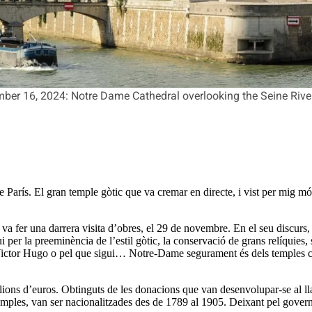
ember 16, 2024: Notre Dame Cathedral overlooking the Seine River
arís. El gran temple gòtic que va cremar en directe, i vist per mig món,
 va fer una darrera visita d’obres, el 29 de novembre. En el seu discurs,
gui per la preeminència de l’estil gòtic, la conservació de grans relíqui
 de Victor Hugo o pel que sigui… Notre-Dame segurament és dels temples
ilions d’euros. Obtinguts de les donacions que van desenvolupar-se al ll
 temples, van ser nacionalitzades des de 1789 al 1905. Deixant pel govern 