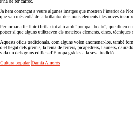
s’ha de fer càrrec.
Ja hem començat a veure algunes imatges que mostren l’interior de Notr
que van més enllà de la brillantor dels nous elements i les noves incorpor
Per tornar a fer lluir i brillar tot allò amb “pompa i boato”, que diuen 
potser sí que alguns utilitzaven els mateixos elements, eines, tècniques 
Aquests oficis tradicionals, com alguns volen anomenar-los, també formen
o el llegat dels gremis, la feina de ferrers, picapedrers, llauners, daur
vida un dels grans edificis d’Europa gràcies a la seva tradició.
Cultura popular
Damià Amorós