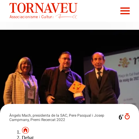
Àngels Mach, presidenta de la SAC, Pere Pasqual i Josep
6′
Campmany, Premi Recercat 2022
Debat