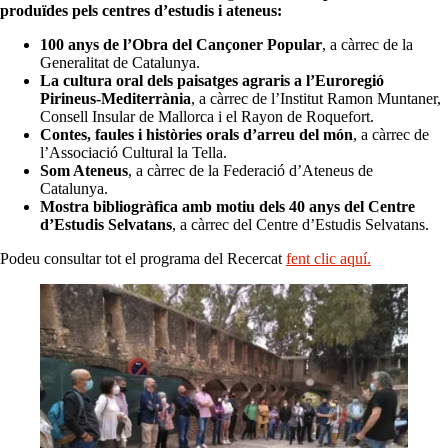
produïdes pels centres d’estudis i ateneus:
100 anys de l’Obra del Cançoner Popular
, a càrrec de la
Generalitat de Catalunya.
La cultura oral dels paisatges agraris a l’Euroregió
Pirineus-Mediterrània
, a càrrec de l’Institut Ramon Muntaner,
Consell Insular de Mallorca i el Rayon de Roquefort.
Contes, faules i històries orals d’arreu del món
, a càrrec de
l’Associació Cultural la Tella.
Som Ateneus
, a càrrec de la Federació d’Ateneus de
Catalunya.
Mostra bibliogràfica amb motiu dels 40 anys del Centre
d’Estudis Selvatans
, a càrrec del Centre d’Estudis Selvatans.
Podeu consultar tot el programa del Recercat
fent clic aquí.