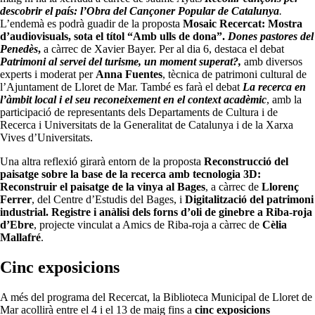
descobrir el país: l’Obra del Cançoner Popular de Catalunya
.
L’endemà es podrà guadir de la proposta
Mosaic Recercat: Mostra
d’audiovisuals, sota el títol “Amb ulls de dona”.
Dones pastores del
Penedès
,
a càrrec de
Xavier Bayer. Per al dia 6, destaca el debat
Patrimoni al servei del turisme, un moment superat?,
amb diversos
experts i moderat per
Anna Fuentes
, tècnica de patrimoni cultural de
l’Ajuntament de Lloret de Mar. També es farà el debat
La recerca en
l’àmbit local i el seu reconeixement en el context acadèmic
, amb la
participació de representants dels Departaments de Cultura i de
Recerca i Universitats de la Generalitat de Catalunya i de la Xarxa
Vives d’Universitats.
Una altra reflexió girarà entorn de la proposta
Reconstrucció del
paisatge sobre la base de la recerca amb tecnologia 3D:
Reconstruir el paisatge de la vinya al Bages
, a càrrec de
Llorenç
Ferrer
, del Centre d’Estudis del Bages, i
Digitalització del patrimoni
industrial. Registre i anàlisi dels forns d’oli de ginebre a Riba-roja
d’Ebre
, projecte vinculat a Amics de Riba-roja a càrrec de
Cèlia
Mallafré
.
Cinc exposicions
A més del programa del Recercat, la
Biblioteca Municipal de Lloret de
Mar acollirà entre el 4 i el 13 de maig fins a
cinc exposicions