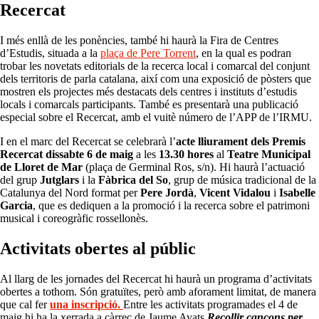
Recercat
I més enllà de les ponències, també hi haurà la Fira de Centres
d’Estudis, situada a la
plaça de Pere Torrent
, en la qual es podran
trobar les novetats editorials de la recerca local i comarcal del conjunt
dels territoris de parla catalana, així com una exposició de pòsters que
mostren els projectes més destacats dels centres i instituts d’estudis
locals i comarcals participants. També es presentarà una publicació
especial sobre el Recercat, amb el vuitè número de l’APP de l’IRMU.
I en el marc del Recercat se celebrarà l’
acte lliurament dels
Premis
Recercat
dissabte 6 de
maig
a les
13.30 hores
al
Teatre Municipal
de Lloret de Mar
(plaça de Germinal Ros, s/n). Hi haurà l’actuació
del grup
Jutglars
i la
Fàbrica del So
, grup de música tradicional de la
Catalunya del Nord format per
Pere Jordà
,
Vicent Vidalou
i
Isabelle
Garcia
, que es dediquen a la promoció i la recerca sobre el patrimoni
musical i coreogràfic rossellonès.
Activitats obertes al públic
Al llarg de les jornades del Recercat hi haurà un programa d’activitats
obertes a tothom. Són gratuïtes, però amb aforament limitat, de manera
que cal fer
una inscripció.
Entre les activitats programades el 4 de
maig hi ha la xerrada a càrrec de Jaume Ayats
Recollir cançons per