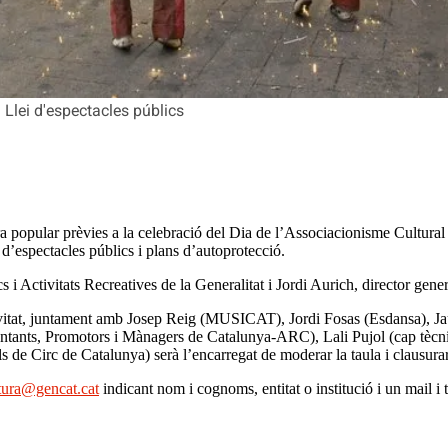
 Llei d'espectacles públics
ra popular prèvies a la celebració del Dia de l’Associacionisme Cultural 
 d’espectacles públics i plans d’autoprotecció.
i Activitats Recreatives de la Generalitat i Jordi Aurich, director gener
’activitat, juntament amb Josep Reig (MUSICAT), Jordi Fosas (Esdansa
tants, Promotors i Mànagers de Catalunya-ARC), Lali Pujol (cap tècni
s de Circ de Catalunya) serà l’encarregat de moderar la taula i clausurar
ltura@gencat.cat
indicant nom i cognoms, entitat o institució i un mail i 