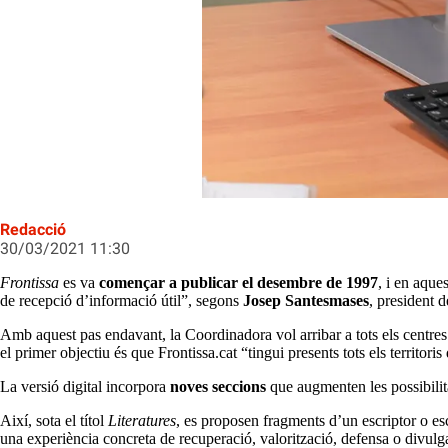
Frontissa, la revista dels centres d’e
Redacció
30/03/2021 11:30
Frontissa
es va
començar a publicar el desembre de 1997
, i en aque
de recepció d’informació útil”, segons
Josep Santesmases
, president 
Amb aquest pas endavant, la Coordinadora vol arribar a tots els centres
el primer objectiu és que Frontissa.cat “tingui presents tots els territoris
La versió digital incorpora
noves seccions
que augmenten les possibilit
Així, sota el títol
Literatures
, es proposen fragments d’un escriptor o es
una experiència concreta de recuperació, valorització, defensa o divulga