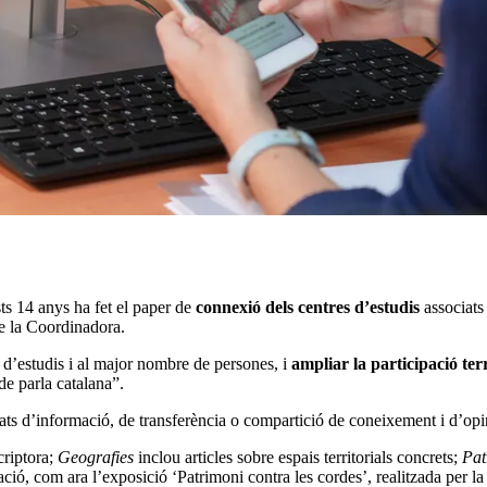
studis, es fa digital
sts 14 anys ha fet el paper de
connexió dels centres d’estudis
associats
de la Coordinadora.
 d’estudis i al major nombre de persones, i
ampliar la participació terr
 de parla catalana”.
ats d’informació, de transferència o compartició de coneixement i d’opi
criptora;
Geografies
inclou articles sobre espais territorials concrets;
Pat
ció, com ara l’exposició ‘Patrimoni contra les cordes’, realitzada per la