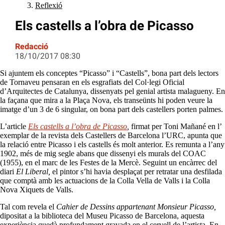
Reflexió
Els castells a l’obra de Picasso
Redacció
18/10/2017 08:30
Si ajuntem els conceptes “Picasso” i “Castells”, bona part dels lectors
de Tornaveu pensaran en els esgrafiats del Col·legi Oficial
d’Arquitectes de Catalunya, dissenyats pel genial artista malagueny. En
la façana que mira a la Plaça Nova, els transeünts hi poden veure la
imatge d’un 3 de 6 singular, on bona part dels castellers porten palmes.
L’article
Els castells a l’obra de Picasso
,
firmat per Toni Mañané en l’
exemplar de la revista dels Castellers de Barcelona l’URC, apunta que
la relació entre Picasso i els castells és molt anterior. Es remunta a l’any
1902, més de mig segle abans que dissenyi els murals del COAC
(1955), en el marc de les Festes de la Mercè. Seguint un encàrrec del
diari
El Liberal,
el pintor s’hi havia desplaçat per retratar una desfilada
que comptà amb les actuacions de la Colla Vella de Valls i la Colla
Nova Xiquets de Valls.
Tal com revela el
Cahier de Dessins appartenant Monsieur Picasso,
dipositat a la biblioteca del Museu Picasso de Barcelona, aquesta
experiència quedà profundament gravada en el cervell de l’artista. En