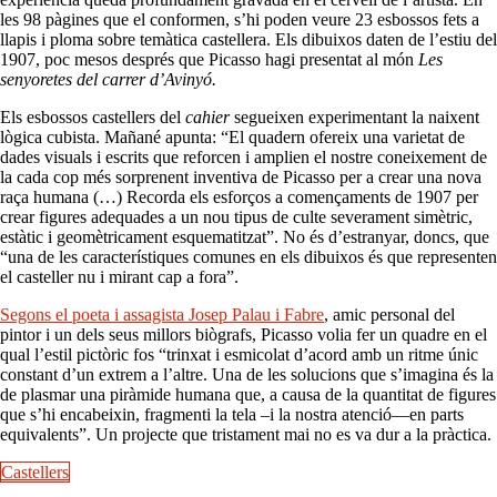
les 98 pàgines que el conformen, s’hi poden veure 23 esbossos fets a
llapis i ploma sobre temàtica castellera. Els dibuixos daten de l’estiu del
1907, poc mesos després que Picasso hagi presentat al món
Les
senyoretes del carrer d’Avinyó.
Els esbossos castellers del
cahier
segueixen experimentant la naixent
lògica cubista. Mañané apunta: “El quadern ofereix una varietat de
dades visuals i escrits que reforcen i amplien el nostre coneixement de
la cada cop més sorprenent inventiva de Picasso per a crear una nova
raça humana (…) Recorda els esforços a començaments de 1907 per
crear figures adequades a un nou tipus de culte severament simètric,
estàtic i geomètricament esquematitzat”. No és d’estranyar, doncs, que
“una de les característiques comunes en els dibuixos és que representen
el casteller nu i mirant cap a fora”.
Segons el poeta i assagista Josep Palau i Fabre
, amic personal del
pintor i un dels seus millors biògrafs, Picasso volia fer un quadre en el
qual l’estil pictòric fos “trinxat i esmicolat d’acord amb un ritme únic
constant d’un extrem a l’altre. Una de les solucions que s’imagina és la
de plasmar una piràmide humana que, a causa de la quantitat de figures
que s’hi encabeixin, fragmenti la tela –i la nostra atenció—en parts
equivalents”. Un projecte que tristament mai no es va dur a la pràctica.
Castellers