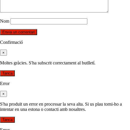
Nom
Confirmació
×
Moltes gràcies. S'ha subscrit correctament al butlletí.
Tanca
Error
×
S'ha produït un error en processar la seva alta. Si us plau torni-ho a
intentar en una estona o contacti amb nosaltres.
Tanca
Error