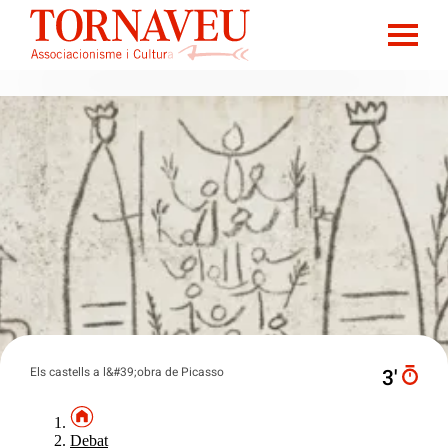
Els castells a l&#39;obra de Picasso
3′
Debat