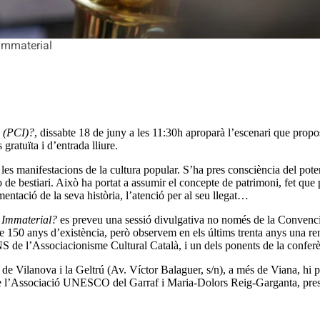
 Immaterial
l (PCI)?
, dissabte 18 de juny a les 11:30h aproparà l’escenari que pr
gratuïta i d’entrada lliure.
les manifestacions de la cultura popular. S’ha pres consciència del pote
 o de bestiari. Això ha portat a assumir el concepte de patrimoni, fet que
mentació de la seva història, l’atenció per al seu llegat…
l Immaterial
?
es preveu una sessió divulgativa no només de la Convenci
 de 150 anys d’existència, però observem en els últims trenta anys una 
S de l’Associacionisme Cultural Català, i un dels ponents de la conferè
 Vilanova i la Geltrú (Av. Víctor Balaguer, s/n), a més de Viana, hi part
 de l’Associació UNESCO del Garraf i Maria-Dolors Reig-Garganta, pr