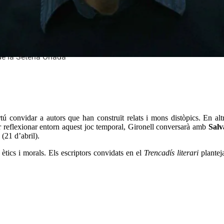
 de la Setena Onada'
 convidar a autors que han construït relats i mons distòpics. En altre
 reflexionar entorn aquest joc temporal, Gironell conversarà amb
Salv
(21 d’abril).
ètics i morals. Els escriptors convidats en el
Trencadís literari
plantej