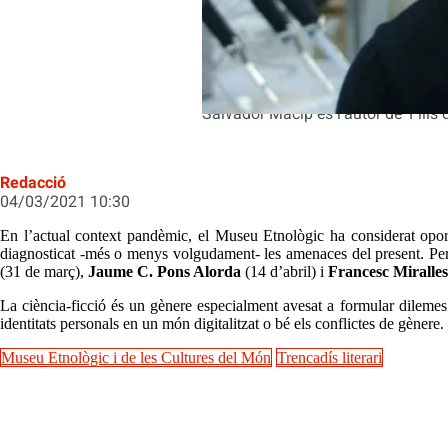
Salvador Macip és l'autor de 'Fills
Redacció
04/03/2021 10:30
En l’actual context pandèmic, el Museu Etnològic ha considerat oportú
diagnosticat -més o menys volgudament- les amenaces del present. Per
(31 de març),
Jaume C. Pons Alorda
(14 d’abril) i
Francesc Miralles
La ciència-ficció és un gènere especialment avesat a formular dilemes 
identitats personals en un món digitalitzat o bé els conflictes de gènere.
Museu Etnològic i de les Cultures del Món
Trencadís literari