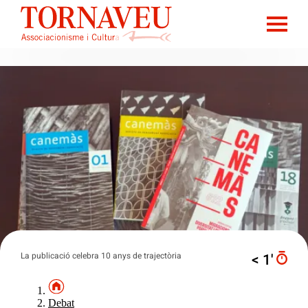
La publicació celebra 10 anys de trajectòria
< 1′
Debat