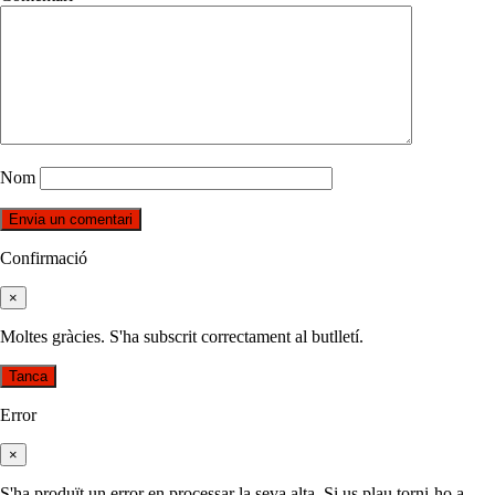
Nom
Confirmació
×
Moltes gràcies. S'ha subscrit correctament al butlletí.
Tanca
Error
×
S'ha produït un error en processar la seva alta. Si us plau torni-ho a