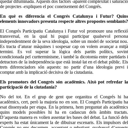
quedar difuminada. Aquests dos factors -aparent complexitat i saturació
de projectes -expliquen el poc coneixement del Congrés.
En què es diferencia el Congrés Catalunya i Futur? Quins
elements innovadors presenta respecte altres propostes semblants?
El Congrés Participatiu Catalunya i Futur vol promoure una reflexió
transversal, en la qual hi pugui participar qualsevol persona
independentment de la seva ideologia, sobre un model de societat nou.
Es tracta d’aturar màquines i sospesar cap on volem avançar a mitjà
termini. Es vol superar la lògica dels partits polítics, sovint
condicionada pel curtterminisme, i també la dicotomia entre partidaris i
detractors de la independència que està instal·lat en el debat públic. Els
trets diferenciadors són aquests: no partir d’una ideologia previ i
comptar amb la implicació decisiva de la ciutadania.
Els promotors del Congrés són acadèmics. Això pot refredar la
participació de la ciutadania?
No del tot. En el grup de gent que organitza el Congrés hi ha
acadèmics, cert, però la majoria no en son. El Congrés Participatiu ha
esat dissenyada per etapa. En la primera, hem preguntat als acadèmics
quins models possibles hi ha en cadascun dels àmbits tractats.
D’aquesta manera es volien assentar les bases del debat. La funció dels
experts ha estat únicament la de dibuixar escenaris. Els impulsors del
Congrès no ens decantem, acceptant o rebutjant, qualsevol d’aquests