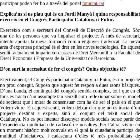
participar poden fer-ho a través del portal
futurcat.cat
Explica’ns si us plau qui és en Jordi Manyà i quina responsabilitat
exerceix en el Congrés Participatiu Catalunya i Futur.
Exerceixo com a secretari del Consell de Direcció de Congrés. Sóc
una de les persones que va impulsar el projecte. A més de secretari,
intento aportar la meva formació com a enginyer i advocat. La meva
àrea d’expertesa principal és el dret en les noves tecnologies. En aquest
sentit, actualment imparteixo classes de Dret Mercantil a la Facultat de
Dret i Economia i Empresa de la Universitat de Barcelona.
D’on surt la necessitat de fer el congrès? Quins objectius té?
Efectivament, el Congrés participatiu Cataluny a i Futur, és un projecte
no prou conegut. Suposo que aquest fet respon a dues raons bàsiques.
D’una banda, el contingut del congrès sembla complex, tot i que en el
fons es tracta d’un assumpte tan senzill com reflexionar sobre el model
de societat que i mirar de consensuar com ha de ser el país en el que
Volem viure. En aquest sentit, volem deixar clar que no es tracta d’un
projecte destinat a experts, sinó al conjunt del teixit social de
Catalunya. No es pot intentar dissenyar models socials sense partir de
l’experiència quotidiana de cadascú de nosaltres. Per l’altra, vivim en
un moment històric molt convuls en el qual la ciutadania participa de
multitud d’iniciatives, i cadascuna d’elles té més probabilitats de