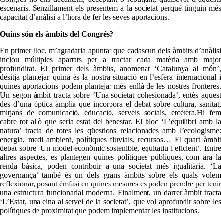
escenaris. Senzillament els presentem a la societat perquè tinguin més
capacitat d’anàlisi a l’hora de fer les seves aportacions.
Quins són els àmbits del Congrés?
En primer lloc, m’agradaria apuntar que cadascun dels àmbits d’anàlisi
inclou múltiples apartats per a tractar cada matèria amb major
profunditat. El primer dels àmbits, anomenat ‘Catalunya al món’,
desitja plantejar quina és la nostra situació en l’esfera internacional i
quines aportacions podem plantejar més enllà de les nostres fronteres.
Un segon àmbit tracta sobre ‘Una societat cohesionada’, entès aquest
des d’una òptica àmplia que incorpora el debat sobre cultura, sanitat,
mitjans de comunicació, educació, serveis socials, etcètera.Hi fem
cabre tot allò que seria estat del benestar. El bloc ‘L’equilibri amb la
natura’ tracta de totes les qüestions relacionades amb l’ecologisme:
energia, medi ambient, polítiques fluvials, recursos… El quart àmbit
debat sobre ‘Un model econòmic sostenible, equitatiu i eficient’. Entre
altres aspectes, es plantegen quines polítiques públiques, com ara la
renda bàsica, poden contribuir a una societat més igualitària. ‘La
governança’ també és un dels grans àmbits sobre els quals volem
reflexionar, posant èmfasi en quines mesures es poden prendre per tenir
una estructura funcionarial moderna. Finalment, un darrer àmbit tracta
‘L’Estat, una eina al servei de la societat’, que vol aprofundir sobre les
polítiques de proximitat que podem implementar les institucions.