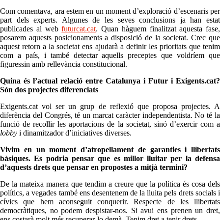
Com comentava, ara estem en un moment d’exploració d’escenaris per
part dels experts. Algunes de les seves conclusions ja han estat
publicades al web
futurcat.cat
. Quan hàguem finalitzat aquesta fase,
posarem aquests posicionaments a disposició de la societat. Crec que
aquest retorn a la societat ens ajudarà a definir les prioritats que tenim
com a país, i també detectar aquells preceptes que voldríem que
figuressin amb rellevància constitucional.
Quina és l’actual relació entre Catalunya i Futur i Exigents.cat?
Són dos projectes diferenciats
Exigents.cat vol ser un grup de reflexió que proposa projectes. A
diferència del Congrés, té un marcat caràcter independentista. No té la
funció de recollir les aportacions de la societat, sinó d’exercir com a
lobby
i dinamitzador d’iniciatives diverses.
Vivim en un moment d’atropellament de garanties i llibertats
bàsiques. Es podria pensar que es millor lluitar per la defensa
d’aquests drets que pensar en propostes a mitjà termini?
De la mateixa manera que tendim a creure que la política és cosa dels
polítics, a vegades també ens desentenem de la lluita pels drets socials i
cívics que hem aconseguit conquerir. Respecte de les llibertats
democràtiques, no podem despistar-nos. Si avui ens prenen un dret,
ens costarà molt més recuperar-lo demà. Tenim dret a tenir drets.