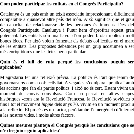
Com poden participar les entitats en el Congrès Participatiu?
Catalunya és un país amb un teixit associatiu impressionant, difícilment
comparable a qualsevol altre país del món. Això significa que el grau
de capacitat de relacionar-se de les persones és immens. Des del
Congrés Participatiu Catalunya i Futur hem d’aprofitar aquest gran
potencial. Les entitats són una llavor d’on poden brotar moltes i molt
bones idees. Per això volem fomentar els debats col·lectius en el marc
de les entitats. Les propostes debatudes per un grup acostumen a ser
més enriquidores que les fetes per a particulars.
Quin és el full de ruta perquè les conclusions puguin ser
aplicables?
M’agradaria fer una reflexió prèvia. La política és l’art que tenim de
governar-nos com a col·lectivitat. A vegades s’equipara “política” amb
les accions que fan els partits polítics, i això no és cert. Estem vivint un
moment de canvis convulsos. Com ha passat en altres etapes
històriques -com ara la Revolució Francesa, la Revolució soviètica o
fins i tot el moviment
hippie
dels anys 70, vivim en un moment procli
a la reflexió. El procés és un factor, però també l’emergència d’internet
a les nostres vides, i molts altres factors.
Quines mesures planteja el Congrés perquè les conclusions que se
n’extreguin siguin aplicables?