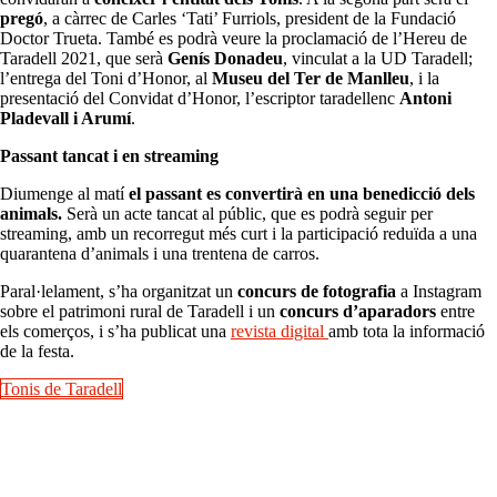
pregó
, a càrrec de Carles ‘Tati’ Furriols, president de la Fundació
Doctor Trueta. També es podrà veure la proclamació de l’Hereu de
Taradell 2021, que serà
Genís Donadeu
, vinculat a la UD Taradell;
l’entrega del Toni d’Honor, al
Museu del Ter de Manlleu
, i la
presentació del Convidat d’Honor, l’escriptor taradellenc
Antoni
Pladevall i Arumí
.
Passant tancat i en streaming
Diumenge al matí
el passant es convertirà en una benedicció dels
animals.
Serà un acte tancat al públic, que es podrà seguir per
streaming, amb un recorregut més curt i la participació reduïda a una
quarantena d’animals i una trentena de carros.
Paral·lelament, s’ha organitzat un
concurs de fotografia
a Instagram
sobre el patrimoni rural de Taradell i un
concurs d’aparadors
entre
els comerços, i s’ha publicat una
revista digital
amb tota la informació
de la festa.
Tonis de Taradell