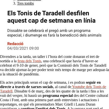
Tres tombs
Els Tonis de Taradell desfilen
aquest cap de setmana en línia
Dissabte se celebrarà el pregó amb un programa
especial, i diumenge es farà la benedicció dels animals
Redacció
04/03/2021 09:00
Divendres a la tarda, un taller i l’hora del conte donaran el tret de
sortida a la
festa dels Tonis
, una celebració que havia d’haver-se
celebrat el 9-10 de gener, però que la Comissió dels Tonis de Taradell
va decidir ajornar-la per poder tenir més temps de marge per adequar-la
a la situació de pandèmia.
Els actes principals seran el cap de setmana, i es podran
seguir en
directe a través de xarxes socials
, al canal de
Youtube dels Tonis de
Taradell
. Dissabte 6 de març, des de les quatre de la tarda i fins a les
vuit del vespre, hi haurà un
programa especial
des del Centre cultural
Costa i Font, amb una primera part amb entrevistes i actuacions i
reportatges, en què els presentadors Marc Güell i Laura Duran
convidaran a
conèixer l’entitat dels Tonis
. A la segona part serà el