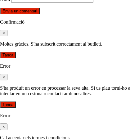
Confirmació
×
Moltes gràcies. S'ha subscrit correctament al butlletí.
Tanca
Error
×
S'ha produït un error en processar la seva alta. Si us plau torni-ho a
intentar en una estona o contacti amb nosaltres.
Tanca
Error
×
Cal acceptar els termes i condicions.