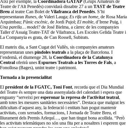
Així per exemple, la
Coordinadora GATAP
(Grups Amateurs de
Teatre de l’Alt Penedès) convidarà dissabte 27 a un
TAST de Teatre
Breu
al teatre Can Bolet de
Vilafranca del Penedès
. S’hi
representaran
Runes
, de Valeri Lauga;
Es rifa un home,
de Rosa Maria
Arquimbau;
Pànic escènic
, de Jordi Pujol;
El moble
, d’Irene Puig, i
Una parella… model?
de José Bielma, a càrrec de les companyies
Taller d’Assaig Teatre-TAT de Vilafranca, Les Escoles Gelida Teatre i
La Companyia es grata, de Can Rossell, Subirats.
El mateix dia, a Sant Cugat del Vallès, sis companyies amateurs
representaran unes
píndoles teatrals
a la plaça de Barcelona. I
l’endemà, el diumenge 28, la
Coordinadora de la Catalunya
Central
oferirà unes
Espurnes Teatrals a les Torres de Fals
, a
Fonollosa (Bages), unint teatre i patrimoni.
Tornada a la presencialitat
El
president de la FGATC, Toni Font
, recorda que el Dia Mundial
del Teatre és sempre una data assenyalada del calendari i espera que
enguany “serveixi per
esperonar la represa de l’activitat teatral
,
amb totes les mesures sanitàries necessàries”. Destaca que malgrat les
dificultats d’aquest any, la federació i entitats han pogut mantenir
activitats, com xerrades, formacions, I Jornada de Teatre Breu, el
lliurament dels Premis Arlequí…, que han tingut bona acollida. “Però
les activitats telemàtiques no són una fita per a nosaltres i esperem que