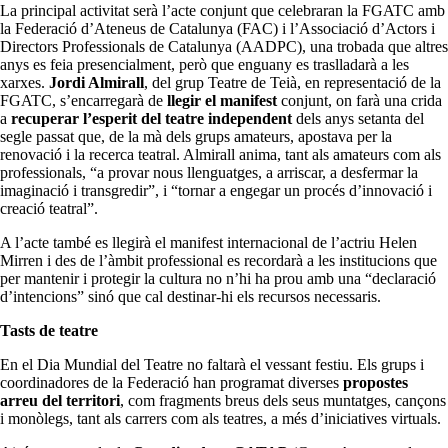
La principal activitat serà l’acte conjunt que celebraran la FGATC amb
la Federació d’Ateneus de Catalunya (FAC) i l’Associació d’Actors i
Directors Professionals de Catalunya (AADPC), una trobada que altres
anys es feia presencialment, però que enguany es traslladarà a les
xarxes.
Jordi Almirall
, del grup Teatre de Teià, en representació de la
FGATC, s’encarregarà de
llegir el manifest
conjunt, on farà una crida
a
recuperar l’esperit del teatre independent
dels anys setanta del
segle passat que, de la mà dels grups amateurs, apostava per la
renovació i la recerca teatral. Almirall anima, tant als amateurs com als
professionals, “a provar nous llenguatges, a arriscar, a desfermar la
imaginació i transgredir”, i “tornar a engegar un procés d’innovació i
creació teatral”.
A l’acte també es llegirà el manifest internacional de l’actriu Helen
Mirren i des de l’àmbit professional es recordarà a les institucions que
per mantenir i protegir la cultura no n’hi ha prou amb una “declaració
d’intencions” sinó que cal destinar-hi els recursos necessaris.
Tasts de teatre
En el Dia Mundial del Teatre no faltarà el vessant festiu. Els grups i
coordinadores de la Federació han programat diverses
propostes
arreu del territori
, com fragments breus dels seus muntatges, cançons
i monòlegs, tant als carrers com als teatres, a més d’iniciatives virtuals.