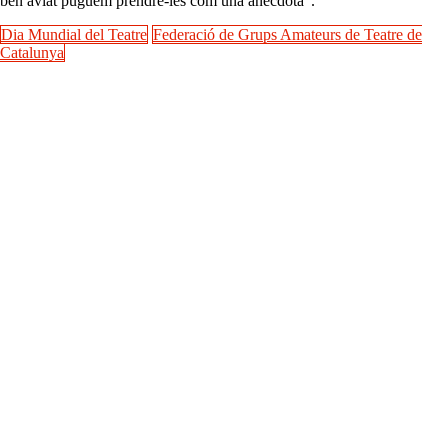
ben aviat puguem prendre-les com una anècdota”.
Dia Mundial del Teatre
Federació de Grups Amateurs de Teatre de
Catalunya