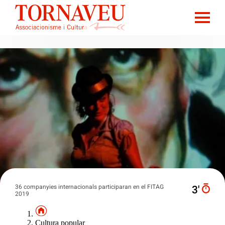
36 companyies internacionals participaran en el FITAG
3′
2019
Cultura popular