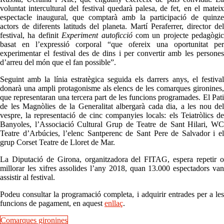
voluntat intercultural del festival quedarà palesa, de fet, en el mateix
espectacle inaugural, que comptarà amb la participació de quinze
actors de diferents latituds del planeta. Martí Peraferrer, director del
festival, ha definit
Experiment autoficció
com un projecte
pedagògic
basat en l’expressió corporal “que ofereix una oportunitat per
experimentar el festival des de dins i per convertir amb les persones
d’arreu del món que el fan possible”.
Seguint amb la línia estratègica seguida els darrers anys, el festival
donarà una ampli protagonisme als elencs de les comarques gironines,
que representaran una tercera part de les funcions programades. El Pati
de les Magnòlies de la Generalitat albergarà cada dia, a les nou del
vespre, la representació de cinc companyies locals: els Teiatròlics de
Banyoles, l’Associació Cultural Grup de Teatre de Sant Hilari, WC
Teatre d’Arbúcies, l’elenc Santperenc de Sant Pere de Salvador i el
grup Corset Teatre de Lloret de Mar.
La Diputació de Girona, organitzadora del FITAG, espera repetir o
millorar les xifres assolides l’any 2018, quan 13.000 espectadors van
assistir al festival.
Podeu consultar la programació completa, i adquirir entrades per a les
funcions de pagament, en aquest
enllaç
.
Comarques gironines