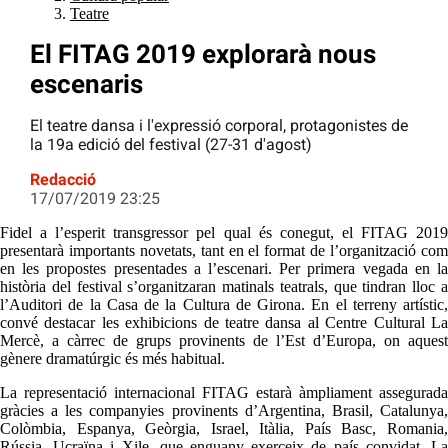
Teatre
El FITAG 2019 explorarà nous
escenaris
El teatre dansa i l'expressió corporal, protagonistes de
la 19a edició del festival (27-31 d'agost)
Redacció
17/07/2019 23:25
Fidel a l’esperit transgressor pel qual és conegut, el FITAG 2019
presentarà importants novetats, tant en el format de l’organització com
en les propostes presentades a l’escenari. Per primera vegada en la
història del festival s’organitzaran matinals teatrals, que tindran lloc a
l’Auditori de la Casa de la Cultura de Girona. En el terreny artístic,
convé destacar les exhibicions de teatre dansa al Centre Cultural La
Mercè, a càrrec de grups provinents de l’Est d’Europa, on aquest
gènere dramatúrgic és més habitual.
La representació internacional FITAG estarà àmpliament assegurada
gràcies a les companyies provinents d’Argentina, Brasil, Catalunya,
Colòmbia, Espanya, Geòrgia, Israel, Itàlia, País Basc, Romania,
Rússia, Ucraïna i Xile, que enguany exerceix de país convidat. La