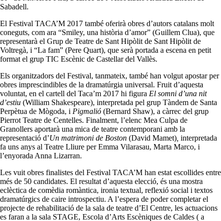
Sabadell.
El Festival TACA’M 2017 també oferirà obres d’autors catalans molt
coneguts, com ara “Smiley, una història d’amor” (Guillem Clua), que
representarà el Grup de Teatre de Sant Hipòlit de Sant Hipòlit de
Voltregà, i “La fam” (Pere Quart), que serà portada a escena en petit
format el grup TIC Escènic de Castellar del Vallès.
Els organitzadors del Festival, tanmateix, també han volgut apostar per
obres imprescindibles de la dramatúrgia universal. Fruit d’aquesta
voluntat, en el cartell del Taca’m 2017 hi figura
El somni d’una nit
d’estiu
(William Shakespeare), interpretada pel grup Tàndem de Santa
Perpètua de Mògoda, i
Pigmalió
(Bernard Shaw), a càrrec del grup
Pierrot Teatre de Centelles. Finalment, l’elenc Mea Culpa de
Granollers aportarà una mica de teatre contemporani amb la
representació d’
Un matrimoni de Boston
(David Mamet)
,
interpretada
fa uns anys al Teatre Lliure per Emma Vilarasau, Marta Marco, i
l’enyorada Anna Lizarran.
Les vuit obres finalistes del Festival TACA’M han estat escollides entre
més de 50 candidates. El resultat d’aquesta elecció, és una mostra
eclèctica de comèdia romàntica, ironia textual, reflexió social i textos
dramatúrgics de caire introspectiu. A l’espera de poder completar el
projecte de rehabilitació de la sala de teatre d’El Centre, les actuacions
es faran a la sala STAGE, Escola d’Arts Escèniques de Caldes ( a