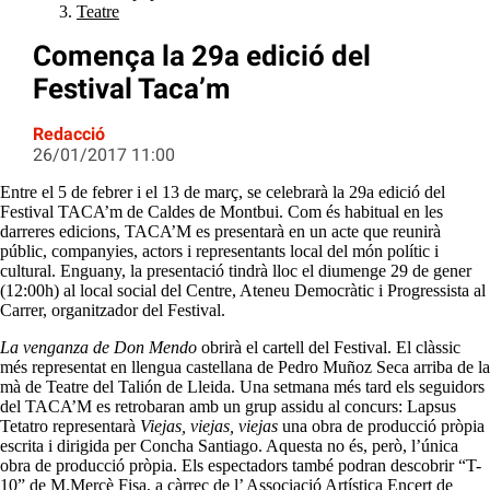
Teatre
Comença la 29a edició del
Festival Taca’m
Redacció
26/01/2017 11:00
Entre el 5 de febrer i el 13 de març, se celebrarà la 29a edició del
Festival TACA’m de Caldes de Montbui. Com és habitual en les
darreres edicions, TACA’M es presentarà en un acte que reunirà
públic, companyies, actors i representants local del món polític i
cultural. Enguany, la presentació tindrà lloc el diumenge 29 de gener
(12:00h) al local social del Centre, Ateneu Democràtic i Progressista al
Carrer, organitzador del Festival.
La venganza de Don Mendo
obrirà el cartell del Festival. El clàssic
més representat en llengua castellana de Pedro Muñoz Seca arriba de la
mà de Teatre del Talión de Lleida. Una setmana més tard els seguidors
del TACA’M es retrobaran amb un grup assidu al concurs: Lapsus
Tetatro representarà
Viejas, viejas, viejas
una obra de producció pròpia
escrita i dirigida per Concha Santiago. Aquesta no és, però, l’única
obra de producció pròpia. Els espectadors també podran descobrir “T-
10” de M.Mercè Fisa, a càrrec de l’ Associació Artística Encert de