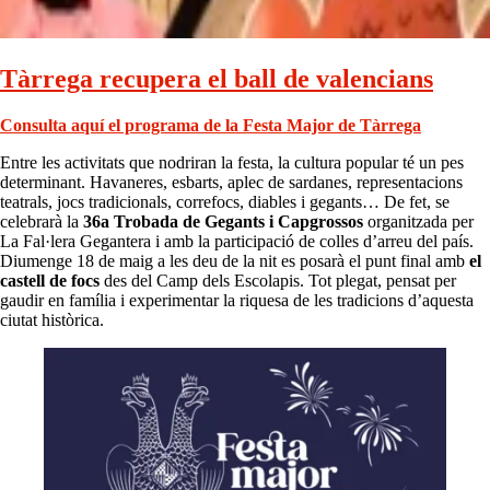
Tàrrega recupera el ball de valencians
Consulta aquí el programa de la Festa Major de Tàrrega
Entre les activitats que nodriran la festa, la cultura popular té un pes
determinant. Havaneres, esbarts, aplec de sardanes, representacions
teatrals, jocs tradicionals, correfocs, diables i gegants… De fet, se
celebrarà la
36a Trobada de Gegants i Capgrossos
organitzada per
La Fal·lera Gegantera i amb la participació de colles d’arreu del país.
Diumenge 18 de maig a les deu de la nit es posarà el punt final amb
el
castell de focs
des del Camp dels Escolapis. Tot plegat, pensat per
gaudir en família i experimentar la riquesa de les tradicions d’aquesta
ciutat històrica.