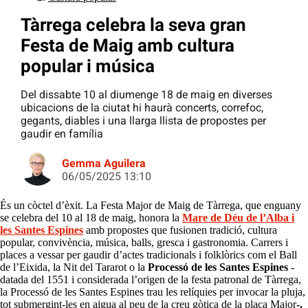
Tàrrega celebra la seva gran
Festa de Maig amb cultura
popular i música
Del dissabte 10 al diumenge 18 de maig en diverses
ubicacions de la ciutat hi haurà concerts, correfoc,
gegants, diables i una llarga llista de propostes per
gaudir en família
Gemma Aguilera
06/05/2025 13:10
És un còctel d’èxit. La Festa Major de Maig de Tàrrega, que enguany
se celebra del 10 al 18 de maig, honora la
Mare de Déu de l’Alba i
les Santes Espines
amb propostes que fusionen tradició, cultura
popular, convivència, música, balls, gresca i gastronomia. Carrers i
places a vessar per gaudir d’actes tradicionals i folklòrics com el Ball
de l’Eixida, la Nit del Tararot o la
Processó de les Santes Espines
-
datada del 1551 i considerada l’origen de la festa patronal de Tàrrega,
la Processó de les Santes Espines trau les relíquies per invocar la pluja,
tot submergint-les en aigua al peu de la creu gòtica de la plaça Major
-.