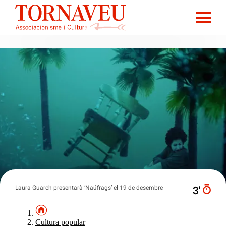
Laura Guarch presentarà ‘Naúfrags’ el 19 de desembre
3′
Cultura popular