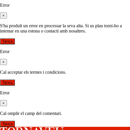
Error
×
S'ha produït un error en processar la seva alta. Si us plau torni-ho a
intentar en una estona o contacti amb nosaltres.
Tanca
Error
×
Cal acceptar els termes i condicions.
Tanca
Error
×
Cal omplir el camp del comentari.
Tanca