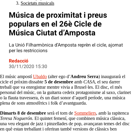
Societats musicals
Música de proximitat i preus
populars en el 26è Cicle de
Música Ciutat d’Amposta
La Unió Filharmònica d’Amposta reprèn el cicle, ajornat
per les restriccions
Redacció
30/11/2020 15:30
El músic ampostí
Ubaldo
(alter ego d’
Andreu Serra
) inaugurarà el
cicle el pròxim dissabte
5 de desembre
amb
CASA
, el seu darrer
treball que va enregistrar mentre vivia a Brusel·les. El disc, el més
personal del músic, on la guitarra cedeix protagonisme al saxo, clarinet
o la flauta travessera, és un diari sonor d’aquell període, una música
plena de sons atmosfèrics i folk d’avantguarda.
Dimarts 8 de desembre
serà el torn de
Sommeliers
, amb la rapitenca
Teresa Noguerón
. El quintet femení, que combinen música clàssica,
una veu elegant de jazz i pinzellades de pop, avançaran temes del disc
en què estan treballant i oferiran també versions de clàssics ben