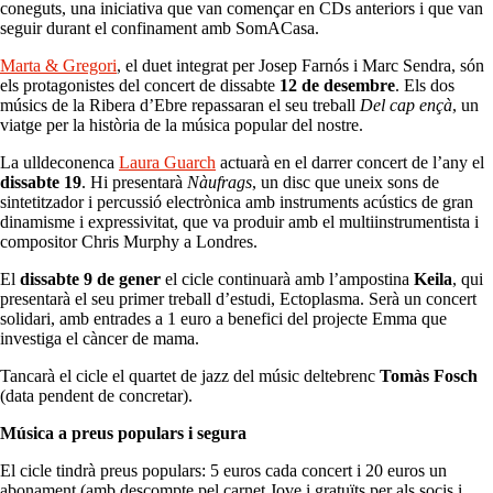
coneguts, una iniciativa que van començar en CDs anteriors i que van
seguir durant el confinament amb SomACasa.
Marta & Gregori
, el duet integrat per Josep Farnós i Marc Sendra, són
els protagonistes del concert de dissabte
12 de desembre
. Els dos
músics de la Ribera d’Ebre repassaran el seu treball
Del cap ençà
, un
viatge per la història de la música popular del nostre.
La ulldeconenca
Laura Guarch
actuarà en el darrer concert de l’any el
dissabte 19
. Hi presentarà
Nàufrags
, un disc que uneix sons de
sintetitzador i percussió electrònica amb instruments acústics de gran
dinamisme i expressivitat, que va produir amb el multiinstrumentista i
compositor Chris Murphy a Londres.
El
dissabte 9 de gener
el cicle continuarà amb l’ampostina
Keila
, qui
presentarà el seu primer treball d’estudi, Ectoplasma. Serà un concert
solidari, amb entrades a 1 euro a benefici del projecte Emma que
investiga el càncer de mama.
Tancarà el cicle el quartet de jazz del músic deltebrenc
Tomàs Fosch
(data pendent de concretar).
Música a preus populars i segura
El cicle tindrà preus populars: 5 euros cada concert i 20 euros un
abonament (amb descompte pel carnet Jove i gratuïts per als socis i