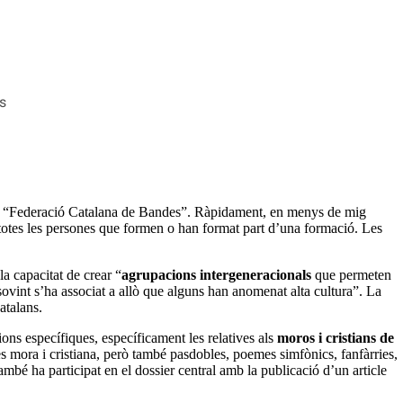
s
 a la “Federació Catalana de Bandes”. Ràpidament, en menys de mig
 totes les persones que formen o han format part d’una formació. Les
la capacitat de crear “
agrupacions intergeneracionals
que permeten
sovint s’ha associat a allò que alguns han anomenat alta cultura”. La
atalans.
ons específiques, específicament les relatives als
moros i cristians de
es mora i cristiana, però també pasdobles, poemes simfònics, fanfàrries,
ambé ha participat en el dossier central amb la publicació d’un article