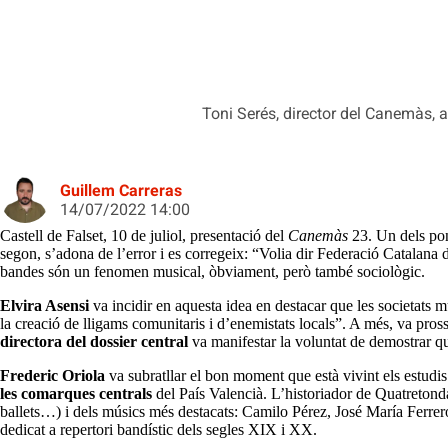
Toni Serés, director del Canemàs, a
Guillem Carreras
14/07/2022 14:00
Castell de Falset, 10 de juliol, presentació del
Canemàs
23. Un dels pon
segon, s’adona de l’error i es corregeix: “Volia dir Federació Catalana
bandes són un fenomen musical, òbviament, però també sociològic.
Elvira Asensi
va incidir en aquesta idea en destacar que les societats 
la creació de lligams comunitaris i d’enemistats locals”. A més, va pro
directora del dossier central
va manifestar la voluntat de demostrar qu
Frederic Oriola
va subratllar el bon moment que està vivint els estudis
les comarques centrals
del País Valencià. L’historiador de Quatretonda
ballets…) i dels músics més destacats: Camilo Pérez, José María Ferr
dedicat a repertori bandístic dels segles XIX i XX.