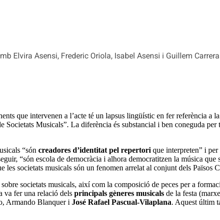
mb Elvira Asensi, Frederic Oriola, Isabel Asensi i Guillem Carrera
ents que intervenen a l’acte té un lapsus lingüístic en fer referència
 de Societats Musicals”. La diferència és substancial i ben coneguda per
musicals “són
creadores d’identitat pel repertori
que interpreten” i per 
sseguir, “són escola de democràcia i alhora democratitzen la música que 
e les societats musicals són un fenomen arrelat al conjunt dels Països C
 sobre societats musicals, així com la composició de peces per a formaci
 va fer una relació dels
principals gèneres musicals
de la festa (marx
ero, Armando Blanquer i
José Rafael Pascual-Vilaplana
. Aquest últim t