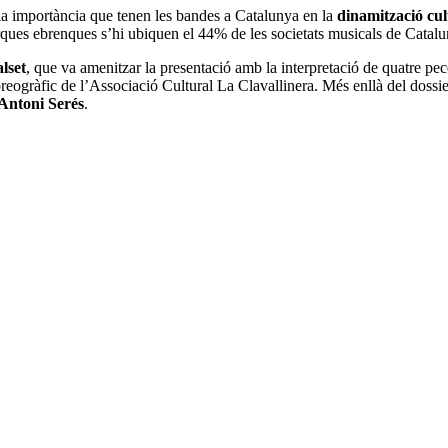
la importància que tenen les bandes a Catalunya en la
dinamització cul
rques ebrenques s’hi ubiquen el 44% de les societats musicals de Catalu
lset
, que va amenitzar la presentació amb la interpretació de quatre pe
ogràfic de l’Associació Cultural La Clavallinera. Més enllà del dossier 
Antoni Serés
.