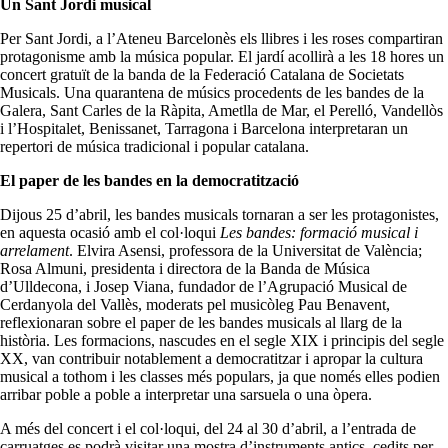
Un Sant Jordi musical
Per Sant Jordi, a l’Ateneu Barcelonès els llibres i les roses compartiran
protagonisme amb la música popular. El jardí acollirà a les 18 hores un
concert gratuït de la banda de la Federació Catalana de Societats
Musicals. Una quarantena de músics procedents de les bandes de la
Galera, Sant Carles de la Ràpita, Ametlla de Mar, el Perelló, Vandellòs
i l’Hospitalet, Benissanet, Tarragona i Barcelona interpretaran un
repertori de música tradicional i popular catalana.
El paper de les bandes en la democratització
Dijous 25 d’abril, les bandes musicals tornaran a ser les protagonistes,
en aquesta ocasió amb el col·loqui
Les bandes: formació musical i
arrelament
. Elvira Asensi, professora de la Universitat de València;
Rosa Almuni, presidenta i directora de la Banda de Música
d’Ulldecona, i Josep Viana, fundador de l’Agrupació Musical de
Cerdanyola del Vallès, moderats pel musicòleg Pau Benavent,
reflexionaran sobre el paper de les bandes musicals al llarg de la
història. Les formacions, nascudes en el segle XIX i principis del segle
XX, van contribuir notablement a democratitzar i apropar la cultura
musical a tothom i les classes més populars, ja que només elles podien
arribar poble a poble a interpretar una sarsuela o una òpera.
A més del concert i el col·loqui, del 24 al 30 d’abril, a l’entrada de
carruatges es podrà visitar una mostra d’instruments antics, cedits per