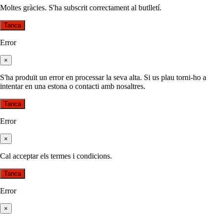
Moltes gràcies. S'ha subscrit correctament al butlletí.
Tanca
Error
×
S'ha produït un error en processar la seva alta. Si us plau torni-ho a
intentar en una estona o contacti amb nosaltres.
Tanca
Error
×
Cal acceptar els termes i condicions.
Tanca
Error
×