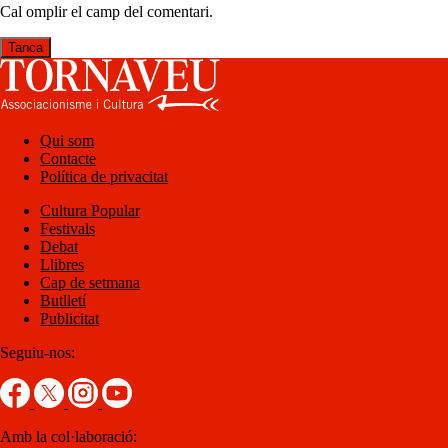
Cal omplir el camp del comentari.
Tanca
Qui som
Contacte
Política de privacitat
Cultura Popular
Festivals
Debat
Llibres
Cap de setmana
Butlletí
Publicitat
Seguiu-nos:
Amb la col·laboració: