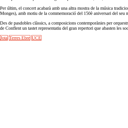
Per últim, el concert acabarà amb una altra mostra de la música tradicio
Monges), amb motiu de la commemoració del 150è aniversari del seu 
Des de pasdobles clàssics, a composicions contemporànies per orquestra
de Conflent un tastet representatiu del gran repertori que abasten les soc
Jota
Terres Ebre
UCE