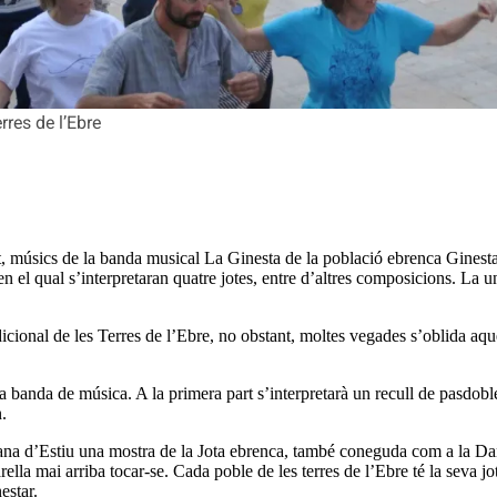
rres de l’Ebre
nt, músics de la banda musical La Ginesta de la població ebrenca Gines
 en el qual s’interpretaran quatre jotes, entre d’altres composicions. L
radicional de les Terres de l’Ebre, no obstant, moltes vegades s’oblida 
e la banda de música. A la primera part s’interpretarà un recull de pasdo
.
alana d’Estiu una mostra de la Jota ebrenca, també coneguda com a la Dans
arella mai arriba tocar-se. Cada poble de les terres de l’Ebre té la seva 
estar.