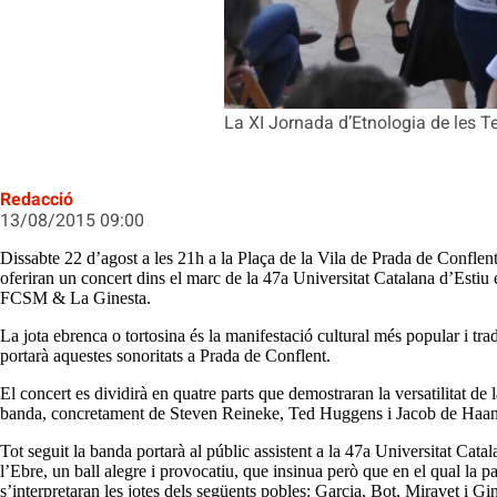
La XI Jornada d’Etnologia de les Te
Redacció
13/08/2015 09:00
Dissabte 22 d’agost a les 21h a la Plaça de la Vila de Prada de Confle
oferiran un concert dins el marc de la 47a Universitat Catalana d’Estiu
FCSM & La Ginesta.
La jota ebrenca o tortosina és la manifestació cultural més popular i t
portarà aquestes sonoritats a Prada de Conflent.
El concert es dividirà en quatre parts que demostraran la versatilitat d
banda, concretament de Steven Reineke, Ted Huggens i Jacob de Haan
Tot seguit la banda portarà al públic assistent a la 47a Universitat Cat
l’Ebre, un ball alegre i provocatiu, que insinua però que en el qual la p
s’interpretaran les jotes dels següents pobles: Garcia, Bot, Miravet i Gin