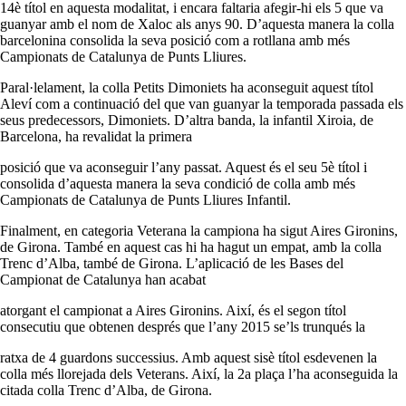
14è títol en aquesta modalitat, i encara faltaria afegir-hi els 5 que va
guanyar amb el nom de Xaloc als anys 90. D’aquesta manera la colla
barcelonina consolida la seva posició com a rotllana amb més
Campionats de Catalunya de Punts Lliures.
Paral·lelament, la colla Petits Dimoniets ha aconseguit aquest títol
Aleví com a continuació del que van guanyar la temporada passada els
seus predecessors, Dimoniets. D’altra banda, la infantil Xiroia, de
Barcelona, ha revalidat la primera
posició que va aconseguir l’any passat. Aquest és el seu 5è títol i
consolida d’aquesta manera la seva condició de colla amb més
Campionats de Catalunya de Punts Lliures Infantil.
Finalment, en categoria Veterana la campiona ha sigut Aires Gironins,
de Girona. També en aquest cas hi ha hagut un empat, amb la colla
Trenc d’Alba, també de Girona. L’aplicació de les Bases del
Campionat de Catalunya han acabat
atorgant el campionat a Aires Gironins. Així, és el segon títol
consecutiu que obtenen després que l’any 2015 se’ls trunqués la
ratxa de 4 guardons successius. Amb aquest sisè títol esdevenen la
colla més llorejada dels Veterans. Així, la 2a plaça l’ha aconseguida la
citada colla Trenc d’Alba, de Girona.