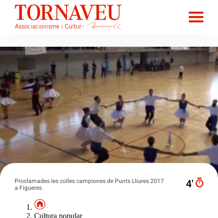
Proclamades les colles campiones de Punts Lliures 2017
4′
a Figueres
Cultura popular