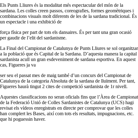
Els Punts Lliures és la modalitat més espectacular del món de la
sardana. Les colles creen passos, coreografies, formes geomètriques i
combinacions visuals molt diferents de les de la sardana tradicional. És
un espectacle i una exhibició de
força física per part de tots els dansaires. És per tant una gran ocasió
per gaudir de l’elit del sardanisme.
La Final del Campionat de Catalunya de Punts Lliures se sol organitzar
a la població que és Capital de la Sardana. D’aquesta manera la capital
sardanista acull un gran esdeveniment de sardana esportiva. En aquest
cas, Figueres ja va
ser seu el passat mes de maig també d’un concurs del Campionat de
Catalunya de la categoria Absoluta de la sardana de lluïment. Per tant,
Figueres haurà tingut 2 cites de competició sardanista de 1r nivell.
Aquestes classificacions no seran oficials fins que l’Àrea de Campionat
de la Federació Unió de Colles Sardanistes de Catalunya (UCS) hagi
revisat els vídeos enregistrats en directe per comprovar que les colles
han complert les Bases, així com tots els resultats, impugnacions, etc.
que hi poguessin haver.