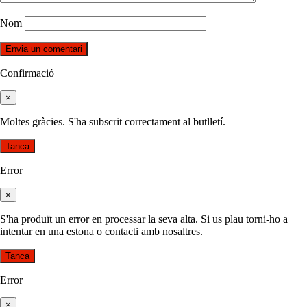
Nom
Confirmació
×
Moltes gràcies. S'ha subscrit correctament al butlletí.
Tanca
Error
×
S'ha produït un error en processar la seva alta. Si us plau torni-ho a
intentar en una estona o contacti amb nosaltres.
Tanca
Error
×