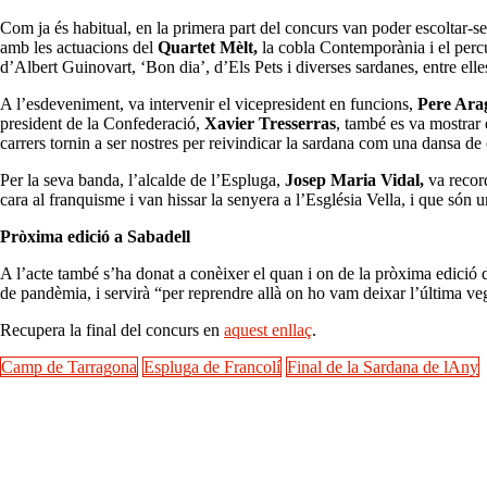
Com ja és habitual, en la primera part del concurs van poder escoltar-se 
amb les actuacions del
Quartet Mèlt,
la cobla Contemporània i el perc
d’Albert Guinovart, ‘Bon dia’, d’Els Pets i diverses sardanes, entre elle
A l’esdeveniment, va intervenir el vicepresident en funcions,
Pere Ara
president de la Confederació,
Xavier Tresserras
, també es va mostrar e
carrers tornin a ser nostres per reivindicar la sardana com una dansa de 
Per la seva banda, l’alcalde de l’Espluga,
Josep Maria Vidal,
va record
cara al franquisme i van hissar la senyera a l’Església Vella, i que són 
Pròxima edició a Sabadell
A l’acte també s’ha donat a conèixer el quan i on de la pròxima edició
de pandèmia, i servirà “per reprendre allà on ho vam deixar l’última veg
Recupera la final del concurs en
aquest enllaç
.
Camp de Tarragona
Espluga de Francolí
Final de la Sardana de lAny