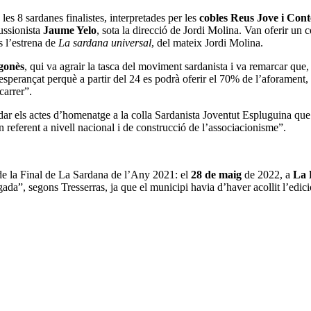
les 8 sardanes finalistes, interpretades per les
cobles Reus Jove i Con
ussionista
Jaume Yelo
, sota la direcció de Jordi Molina. Van oferir un 
s l’estrena de
La sardana universal
, del mateix Jordi Molina.
gonès
, qui va agrair la tasca del moviment sardanista i va remarcar que, 
sperançat perquè a partir del 24 es podrà oferir el 70% de l’aforament, i 
carrer”.
ar els actes d’homenatge a la colla Sardanista Joventut Espluguina que 
un referent a nivell nacional i de construcció de l’associacionisme”.
 de la Final de La Sardana de l’Any 2021: el
28 de maig
de 2022, a
La 
ada”, segons Tresserras, ja que el municipi havia d’haver acollit l’edic