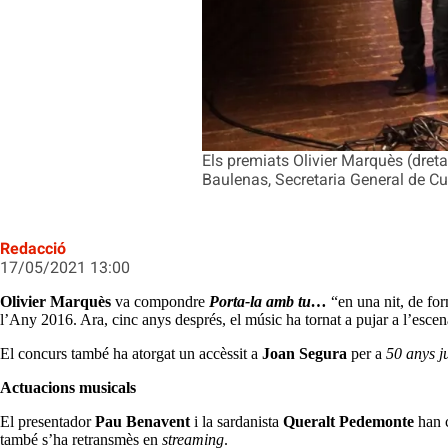
Els premiats Olivier Marquès (dreta
Baulenas, Secretaria General de Cul
Redacció
17/05/2021 13:00
Olivier Marquès
va compondre
Porta-la amb tu…
“en una nit, de fo
l’Any 2016. Ara, cinc anys després, el músic ha tornat a pujar a l’escen
El concurs també ha atorgat un accèssit a
Joan Segura
per a
50 anys j
Actuacions musicals
El presentador
Pau Benavent
i la sardanista
Queralt
Pedemonte
han c
també s’ha retransmès en
streaming
.