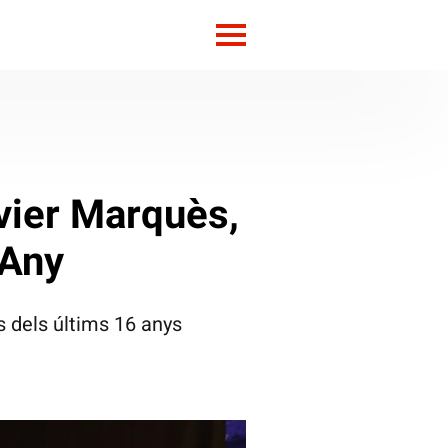
ivier Marquès,
’Any
s dels últims 16 anys