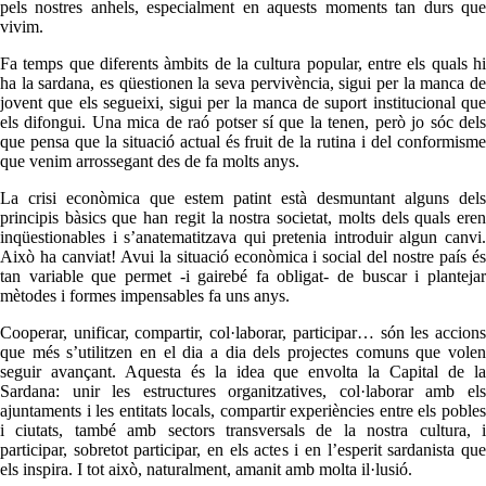
pels nostres anhels, especialment en aquests moments tan durs que
vivim.
Fa temps que diferents àmbits de la cultura popular, entre els quals hi
ha la sardana, es qüestionen la seva pervivència, sigui per la manca de
jovent que els segueixi, sigui per la manca de suport institucional que
els difongui. Una mica de raó potser sí que la tenen, però jo sóc dels
que pensa que la situació actual és fruit de la rutina i del conformisme
que venim arrossegant des de fa molts anys.
La crisi econòmica que estem patint està desmuntant alguns dels
principis bàsics que han regit la nostra societat, molts dels quals eren
inqüestionables i s’anatematitzava qui pretenia introduir algun canvi.
Això ha canviat! Avui la situació econòmica i social del nostre país és
tan variable que permet -i gairebé fa obligat- de buscar i plantejar
mètodes i formes impensables fa uns anys.
Cooperar, unificar, compartir, col·laborar, participar… són les accions
que més s’utilitzen en el dia a dia dels projectes comuns que volen
seguir avançant. Aquesta és la idea que envolta la Capital de la
Sardana: unir les estructures organitzatives, col·laborar amb els
ajuntaments i les entitats locals, compartir experiències entre els pobles
i ciutats, també amb sectors transversals de la nostra cultura, i
participar, sobretot participar, en els actes i en l’esperit sardanista que
els inspira. I tot això, naturalment, amanit amb molta il·lusió.