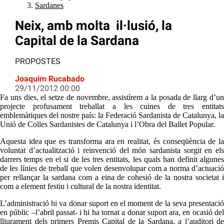
Sardanes
Neix, amb molta il·lusió, la
Capital de la Sardana
PROPOSTES
Joaquim Rucabado
29/11/2012 00:00
Fa uns dies, el setze de novembre, assistírem a la posada de llarg d’un
projecte profusament treballat a les cuines de tres entitats
emblemàtiques del nostre país: la Federació Sardanista de Catalunya, la
Unió de Colles Sardanistes de Catalunya i l’Obra del Ballet Popular.
Aquesta idea que es transforma ara en realitat, és conseqüència de la
voluntat d’actualització i reinvenció del món sardanista sorgit en els
darrers temps en el si de les tres entitats, les quals han definit algunes
de les línies de treball que volen desenvolupar com a norma d’actuació
per rellançar la sardana com a eina de cohesió de la nostra societat i
com a element festiu i cultural de la nostra identitat.
L’administració hi va donar suport en el moment de la seva presentació
en públic –l’abril passat- i hi ha tornat a donar suport ara, en ocasió del
lliurament dels primers Premis Capital de la Sardana, a l’auditori de