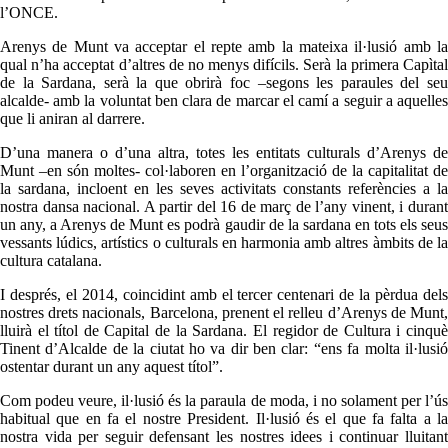
l’ONCE.
Arenys de Munt va acceptar el repte amb la mateixa il·lusió amb la
qual n’ha acceptat d’altres de no menys difícils. Serà la primera Capìtal
de la Sardana, serà la que obrirà foc –segons les paraules del seu
alcalde- amb la voluntat ben clara de marcar el camí a seguir a aquelles
que li aniran al darrere.
D’una manera o d’una altra, totes les entitats culturals d’Arenys de
Munt –en són moltes- col·laboren en l’organització de la capitalitat de
la sardana, incloent en les seves activitats constants referències a la
nostra dansa nacional. A partir del 16 de març de l’any vinent, i durant
un any, a Arenys de Munt es podrà gaudir de la sardana en tots els seus
vessants lúdics, artístics o culturals en harmonia amb altres àmbits de la
cultura catalana.
I després, el 2014, coincidint amb el tercer centenari de la pèrdua dels
nostres drets nacionals, Barcelona, prenent el relleu d’Arenys de Munt,
lluirà el títol de Capital de la Sardana. El regidor de Cultura i cinquè
Tinent d’Alcalde de la ciutat ho va dir ben clar: “ens fa molta il·lusió
ostentar durant un any aquest títol”.
Com podeu veure, il·lusió és la paraula de moda, i no solament per l’ús
habitual que en fa el nostre President. Il·lusió és el que fa falta a la
nostra vida per seguir defensant les nostres idees i continuar lluitant