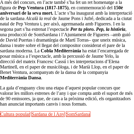
A més del concurs, en l’acte també s’ha fet un ret homenatge a la
figura de
Pep Ventura (1817-1875)
, en commemoració del
150è
aniversari de la seva mort.
L’acte s’ha inaugurat amb la interpretació
de la sardana
Alcalà la real
de Jaume Pons i Jufré, dedicada a la ciutat
natal de Pep Ventura i, per això, agermanada amb Figueres. I en la
segona part s’ha estrenat l’espectacle
Per tu ploro. Pep, la història
,
una producció de SomSardana i l’Ajuntament de Figueres –amb guió
de David Puertas i dramatúrgia de Martí Torras– que uneix música,
dansa i teatre sobre el llegat del compositor considerat el pare de la
sardana moderna. La
Cobla Mediterrània
ha estat l’encarregada de
posar música a l’espectacle, amb la percussió de Jaume Yelo, la
direcció del mateix Francesc Cassú
i les interpretacions d’Elena
Martinell, en el paper de musicòloga, i de Marià Llop, en el paper de
Benet Ventura, acompanyats de la dansa de la companyia
Mediterrània Dansa
.
La gala d’enguany clou una etapa d’aquest popular concurs que
valorar les millors estrenes de l’any i que compta amb el suport de més
de 90 emissores, ja que, de cara a la pròxima edició, els organitzadors
han anunciat importants canvis i nous formats.
Cultura popular
Sardana de l Any
SomSardana