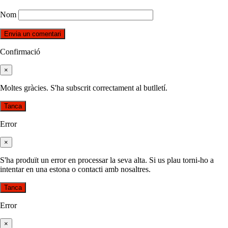
Nom
Confirmació
×
Moltes gràcies. S'ha subscrit correctament al butlletí.
Tanca
Error
×
S'ha produït un error en processar la seva alta. Si us plau torni-ho a
intentar en una estona o contacti amb nosaltres.
Tanca
Error
×