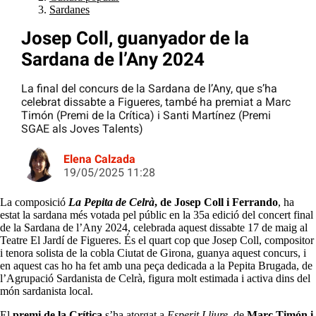
Sardanes
Josep Coll, guanyador de la
Sardana de l’Any 2024
La final del concurs de la Sardana de l’Any, que s’ha
celebrat dissabte a Figueres, també ha premiat a Marc
Timón (Premi de la Crítica) i Santi Martínez (Premi
SGAE als Joves Talents)
Elena Calzada
19/05/2025 11:28
La composició
La Pepita de Celrà
, de Josep Coll i Ferrando
, ha
estat la sardana més votada pel públic en la 35a edició del concert final
de la Sardana de l’Any 2024, celebrada aquest dissabte 17 de maig al
Teatre El Jardí de Figueres. És el quart cop que Josep Coll, compositor
i tenora solista de la cobla Ciutat de Girona, guanya aquest concurs, i
en aquest cas ho ha fet amb una peça dedicada a la Pepita Brugada, de
l’Agrupació Sardanista de Celrà, figura molt estimada i activa dins del
món sardanista local.
El
premi de la Crítica
s’ha atorgat a
Esperit Lliure,
de
Marc Timón i