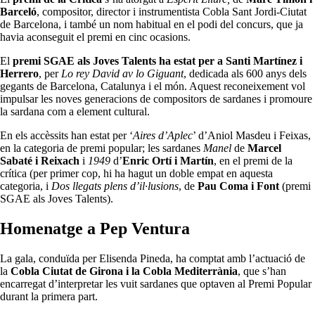
Barceló
, compositor, director i instrumentista Cobla Sant Jordi-Ciutat
de Barcelona, i també un nom habitual en el podi del concurs, que ja
havia aconseguit el premi en cinc ocasions.
El
premi SGAE als Joves Talents ha estat per a Santi Martínez i
Herrero
, per
Lo rey David av lo Giguant
, dedicada als 600 anys dels
gegants de Barcelona, Catalunya i el món. Aquest reconeixement vol
impulsar les noves generacions de compositors de sardanes i promoure
la sardana com a element cultural.
En els accèssits han estat per ‘
Aires d’Aplec
’ d’Aniol Masdeu i Feixas,
en la categoria de premi popular; les sardanes
Manel
de
Marcel
Sabaté i Reixach
i
1949
d’
Enric Ortí i Martín
, en el premi de la
crítica (per primer cop, hi ha hagut un doble empat en aquesta
categoria, i
Dos llegats plens d’il·lusions
, de
Pau Coma i Font
(premi
SGAE als Joves Talents).
Homenatge a Pep Ventura
La gala, conduïda per Elisenda Pineda, ha comptat amb l’actuació de
la
Cobla Ciutat de Girona i la Cobla Mediterrània
, que s’han
encarregat d’interpretar les vuit sardanes que optaven al Premi Popular
durant la primera part.