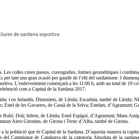
Lliures de sardana esportiva
. Les colles creen passos, coreografies, formes geomètriques i combinaci
. És per tant una gran ocasió per gaudir de l’elit del sardanisme. I dium
rtiva. L’esdeveniment començarà a les 11:00 h, amb un total de 19 colle
celebració com a Capital de la Sardana 2017.
eida; i en Infantils, Dimoniets, de Lleida; Escarlata, també de Lleida;
r; Estel de les Gavarres, de Cassà de la Selva; Estelats, d’Agramunt; G
 de Rubí; Dolç Infern, de Lleida; Estol Espígol, d’Agramunt; Mans Ami
ontaran Aires Gironins, de Girona i Trenc d’Alba, també de Girona.
 a la població que és Capital de la Sardana. D’aquesta manera la capita
 del Campionat de Catalunya de la categoria Absoluta de la sardana d