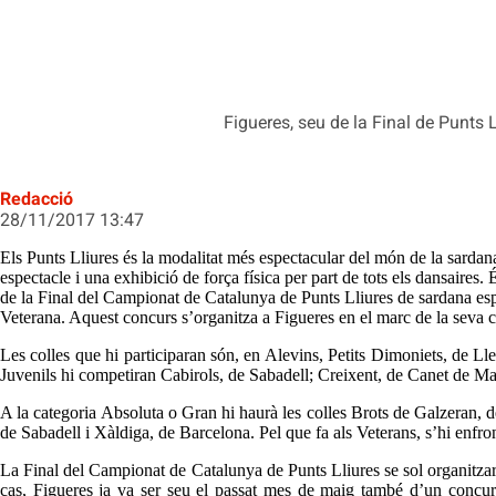
Figueres, seu de la Final de Punts 
Redacció
28/11/2017 13:47
Els Punts Lliures és la modalitat més espectacular del món de la sardana
espectacle i una exhibició de força física per part de tots els dansaires
de la Final del Campionat de Catalunya de Punts Lliures de sardana espo
Veterana. Aquest concurs s’organitza a Figueres en el marc de la seva 
Les colles que hi participaran són, en Alevins, Petits Dimoniets, de Ll
Juvenils hi competiran Cabirols, de Sabadell; Creixent, de Canet de Ma
A la categoria Absoluta o Gran hi haurà les colles Brots de Galzeran,
de Sabadell i Xàldiga, de Barcelona. Pel que fa als Veterans, s’hi enfr
La Final del Campionat de Catalunya de Punts Lliures se sol organitzar
cas, Figueres ja va ser seu el passat mes de maig també d’un concurs