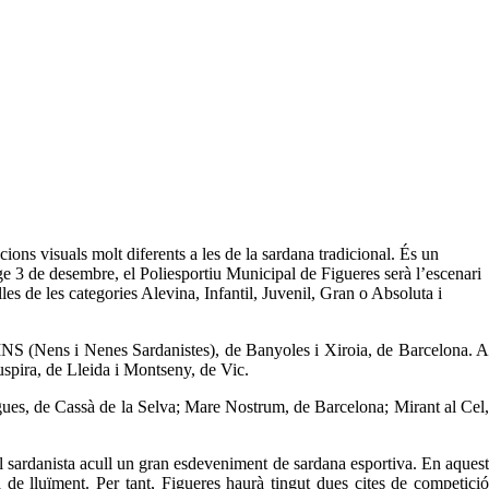
ons visuals molt diferents a les de la sardana tradicional. És un
enge 3 de desembre, el Poliesportiu Municipal de Figueres serà l’escenari
s de les categories Alevina, Infantil, Juvenil, Gran o Absoluta i
 NINS (Nens i Nenes Sardanistes), de Banyoles i Xiroia, de Barcelona. A
uspira, de Lleida i Montseny, de Vic.
gues, de Cassà de la Selva; Mare Nostrum, de Barcelona; Mirant al Cel,
l sardanista acull un gran esdeveniment de sardana esportiva. En aquest
e lluïment. Per tant, Figueres haurà tingut dues cites de competició