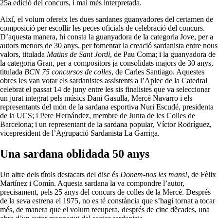
25a edició del concurs, i mai més interpretada.
Així, el volum ofereix les dues sardanes guanyadores del certamen de
composició per escollir les peces oficials de celebració del concurs.
D’aquesta manera, hi consta la guanyadora de la categoria Jove, per a
autors menors de 30 anys, per fomentar la creació sardanista entre nous
valors, titulada
Matins de Sant Jordi
, de Pau Coma; i la guanyadora de
la categoria Gran, per a compositors ja consolidats majors de 30 anys,
titulada
BCN 75 concursos de colles
, de Carles Santiago. Aquestes
obres les van votar els sardanistes assistents a l’Aplec de la Catedral
celebrat el passat 14 de juny entre les sis finalistes que va seleccionar
un jurat integrat pels músics Dani Gasulla, Mercè Navarro i els
representants del món de la sardana esportiva Nuri Escudé, presidenta
de la UCS; i Pere Hernández, membre de Junta de les Colles de
Barcelona; i un representant de la sardana popular, Víctor Rodríguez,
vicepresident de l’Agrupació Sardanista La Garriga.
Una sardana oblidada 50 anys
Un altre dels títols destacats del disc és
Donem-nos les mans!
, de Fèlix
Martínez i Comín. Aquesta sardana la va compondre l’autor,
precisament, pels 25 anys del concurs de colles de la Mercè. Després
de la seva estrena el 1975, no es té constància que s’hagi tornat a tocar
més, de manera que el volum recupera, després de cinc dècades, una