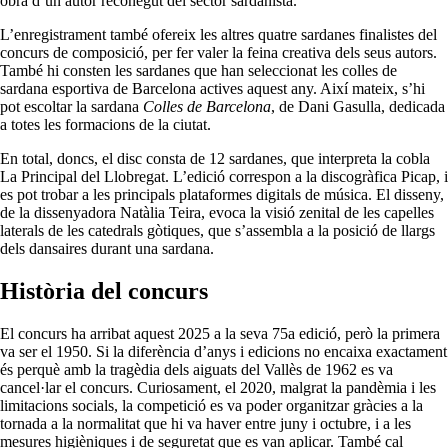
obra d’un autor reconegut del sector sardanista.
L’enregistrament també ofereix les altres quatre sardanes finalistes del
concurs de composició, per fer valer la feina creativa dels seus autors.
També hi consten les sardanes que han seleccionat les colles de
sardana esportiva de Barcelona actives aquest any. Així mateix, s’hi
pot escoltar la sardana
Colles de Barcelona
, de Dani Gasulla, dedicada
a totes les formacions de la ciutat.
En total, doncs, el disc consta de 12 sardanes, que interpreta la cobla
La Principal del Llobregat. L’edició correspon a la discogràfica Picap, i
es pot trobar a les principals plataformes digitals de música. El disseny,
de la dissenyadora Natàlia Teira, evoca la visió zenital de les capelles
laterals de les catedrals gòtiques, que s’assembla a la posició de llargs
dels dansaires durant una sardana.
Història del concurs
El concurs ha arribat aquest 2025 a la seva 75a edició, però la primera
va ser el 1950. Si la diferència d’anys i edicions no encaixa exactament
és perquè amb la tragèdia dels aiguats del Vallès de 1962 es va
cancel·lar el concurs. Curiosament, el 2020, malgrat la pandèmia i les
limitacions socials, la competició es va poder organitzar gràcies a la
tornada a la normalitat que hi va haver entre juny i octubre, i a les
mesures higièniques i de seguretat que es van aplicar. També cal