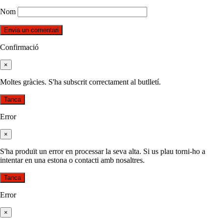
Nom
Confirmació
×
Moltes gràcies. S'ha subscrit correctament al butlletí.
Tanca
Error
×
S'ha produït un error en processar la seva alta. Si us plau torni-ho a
intentar en una estona o contacti amb nosaltres.
Tanca
Error
×