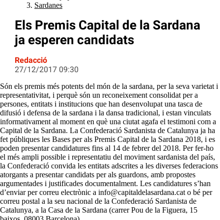
Sardanes
Els Premis Capital de la Sardana
ja esperen candidats
Redacció
27/12/2017 09:30
Són els premis més potents del món de la sardana, per la seva varietat i
representativitat, i perquè són un reconeixement consolidat per a
persones, entitats i institucions que han desenvolupat una tasca de
difusió i defensa de la sardana i la dansa tradicional, i estan vinculats
informativament al moment en què una ciutat agafa el testimoni com a
Capital de la Sardana. La Confederació Sardanista de Catalunya ja ha
fet públiques les Bases per als Premis Capital de la Sardana 2018, i es
poden presentar candidatures fins al 14 de febrer del 2018. Per fer-ho
el més ampli possible i representatiu del moviment sardanista del país,
la Confederació convida les entitats adscrites a les diverses federacions
atorgants a presentar candidats per als guardons, amb propostes
argumentades i justificades documentalment. Les candidatures s’han
d’enviar per correu electrònic a info@capitaldelasardana.cat o bé per
correu postal a la seu nacional de la Confederació Sardanista de
Catalunya, a la Casa de la Sardana (carrer Pou de la Figuera, 15
baixos, 08003 Barcelona).