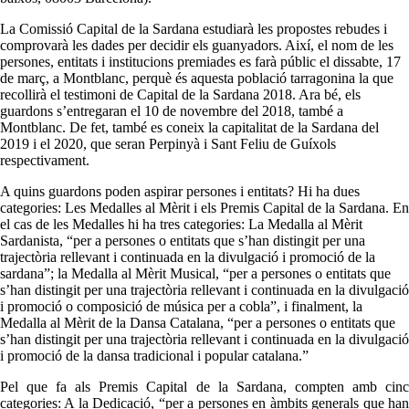
La Comissió Capital de la Sardana estudiarà les propostes rebudes i
comprovarà les dades per decidir els guanyadors. Així, el nom de les
persones, entitats i institucions premiades es farà públic el dissabte, 17
de març, a Montblanc, perquè és aquesta població tarragonina la que
recollirà el testimoni de Capital de la Sardana 2018. Ara bé, els
guardons s’entregaran el 10 de novembre del 2018, també a
Montblanc. De fet, també es coneix la capitalitat de la Sardana del
2019 i el 2020, que seran Perpinyà i Sant Feliu de Guíxols
respectivament.
A quins guardons poden aspirar persones i entitats? Hi ha dues
categories: Les Medalles al Mèrit i els Premis Capital de la Sardana. En
el cas de les Medalles hi ha tres categories: La Medalla al Mèrit
Sardanista, “per a persones o entitats que s’han distingit per una
trajectòria rellevant i continuada en la divulgació i promoció de la
sardana”; la Medalla al Mèrit Musical, “per a persones o entitats que
s’han distingit per una trajectòria rellevant i continuada en la divulgació
i promoció o composició de música per a cobla”, i finalment, la
Medalla al Mèrit de la Dansa Catalana, “per a persones o entitats que
s’han distingit per una trajectòria rellevant i continuada en la divulgació
i promoció de la dansa tradicional i popular catalana.”
Pel que fa als Premis Capital de la Sardana, compten amb cinc
categories: A la Dedicació, “per a persones en àmbits generals que han