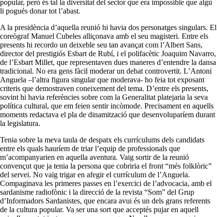
popular, però és tal la diversitat del sector que era impossible que algú
li pogués donar tot l’abast.
A la presidència d’aquella reunió hi havia dos personatges singulars. El
coreògraf Manuel Cubeles alliçonava amb el seu magisteri. Entre els
presents hi recordo un deixeble seu tan avançat com l’Albert Sans,
director del prestigiós Esbart de Rubí, i el polifacètic Joaquim Navarro,
de l’Esbart Millet, que representaven dues maneres d’entendre la dansa
tradicional. No era gens fàcil moderar un debat controvertit. L’Antoni
Anguela –l’altra figura singular que moderava- ho feia tot exposant
criteris que demostraven coneixement del tema. D’entre els presents,
sovint hi havia referències sobre com la Generalitat platejaria la seva
política cultural, que em feien sentir incòmode. Precisament en aquells
moments redactava el pla de dinamització que desenvoluparíem durant
la legislatura.
Tenia sobre la meva taula de despatx els currículums dels candidats
entre els quals hauríem de triar l’equip de professionals que
m’acompanyarien en aquella aventura. Vaig sortir de la reunió
convençut que ja tenia la persona que cobriria el front “més folklòric”
del servei. No vaig trigar en afegir el currículum de l’Anguela.
Compaginava les primeres passes en l’exercici de l’advocacia, amb el
sardanisme radiofònic i la direcció de la revista “Som” del Grup
d’Informadors Sardanistes, que encara avui és un dels grans referents
de la cultura popular. Va ser una sort que acceptés pujar en aquell