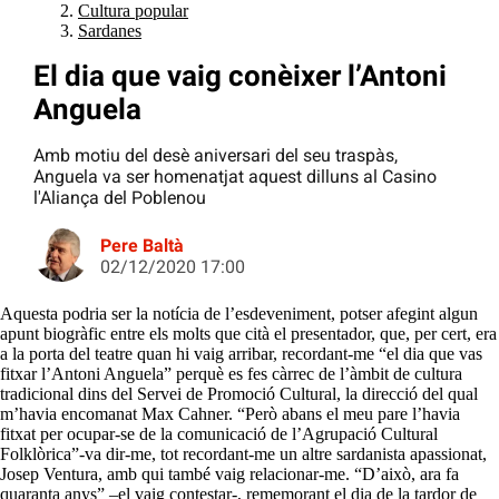
Cultura popular
Sardanes
El dia que vaig conèixer l’Antoni
Anguela
Amb motiu del desè aniversari del seu traspàs,
Anguela va ser homenatjat aquest dilluns al Casino
l'Aliança del Poblenou
Pere Baltà
02/12/2020 17:00
Aquesta podria ser la notícia de l’esdeveniment, potser afegint algun
apunt biogràfic entre els molts que cità el presentador, que, per cert, era
a la porta del teatre quan hi vaig arribar, recordant-me “el dia que vas
fitxar l’Antoni Anguela” perquè es fes càrrec de l’àmbit de cultura
tradicional dins del Servei de Promoció Cultural, la direcció del qual
m’havia encomanat Max Cahner. “Però abans el meu pare l’havia
fitxat per ocupar-se de la comunicació de l’Agrupació Cultural
Folklòrica”-va dir-me, tot recordant-me un altre sardanista apassionat,
Josep Ventura, amb qui també vaig relacionar-me. “D’això, ara fa
quaranta anys” –el vaig contestar-, rememorant el dia de la tardor de