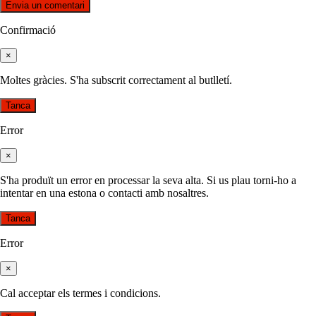
Confirmació
×
Moltes gràcies. S'ha subscrit correctament al butlletí.
Tanca
Error
×
S'ha produït un error en processar la seva alta. Si us plau torni-ho a
intentar en una estona o contacti amb nosaltres.
Tanca
Error
×
Cal acceptar els termes i condicions.