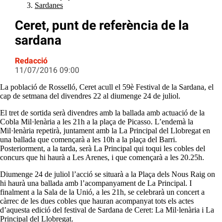
Sardanes
Ceret, punt de referència de la
sardana
Redacció
11/07/2016 09:00
La població de Rosselló, Ceret acull el 59è Festival de la Sardana, el
cap de setmana del divendres 22 al diumenge 24 de juliol.
El tret de sortida serà divendres amb la ballada amb actuació de la
Cobla Mil·lenària a les 21h a la plaça de Picasso. L’endemà la
Mil·lenària repetirà, juntament amb la La Principal del Llobregat en
una ballada que començarà a les 10h a la plaça del Barri.
Posteriorment, a la tarda, serà La Principal qui toqui les cobles del
concurs que hi haurà a Les Arenes, i que començarà a les 20.25h.
Diumenge 24 de juliol l’acció se situarà a la Plaça dels Nous Raig on
hi haurà una ballada amb l’acompanyament de La Principal. I
finalment a la Sala de la Unió, a les 21h, se celebrarà un concert a
càrrec de les dues cobles que hauran acompanyat tots els actes
d’aquesta edició del festival de Sardana de Ceret: La Mil·lenària i La
Principal del Llobregat.