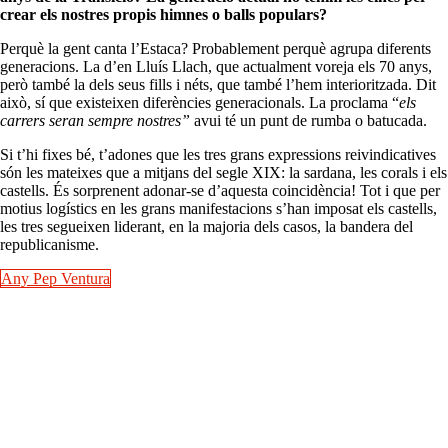
crear els nostres propis himnes o balls populars?
Perquè la gent canta l’Estaca? Probablement perquè agrupa diferents
generacions. La d’en Lluís Llach, que actualment voreja els 70 anys,
però també la dels seus fills i néts, que també l’hem interioritzada. Dit
això, sí que existeixen diferències generacionals. La proclama “
els
carrers seran sempre nostres”
avui té un punt de rumba o batucada.
Si t’hi fixes bé, t’adones que les tres grans expressions reivindicatives
són les mateixes que a mitjans del segle XIX: la sardana, les corals i els
castells. És sorprenent adonar-se d’aquesta coincidència! Tot i que per
motius logístics en les grans manifestacions s’han imposat els castells,
les tres segueixen liderant, en la majoria dels casos, la bandera del
republicanisme.
Any Pep Ventura