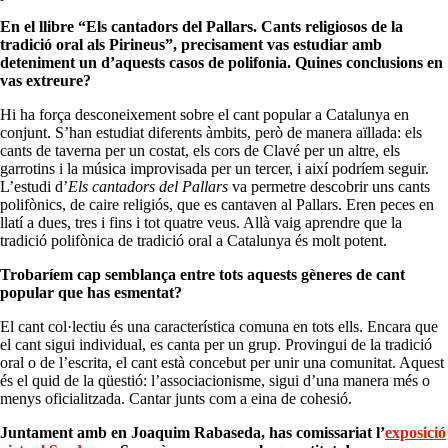
En el llibre “Els cantadors del Pallars. Cants religiosos de la
tradició oral als Pirineus”, precisament vas estudiar amb
deteniment un d’aquests casos de polifonia. Quines conclusions en
vas extreure?
Hi ha força desconeixement sobre el cant popular a Catalunya en
conjunt. S’han estudiat diferents àmbits, però de manera aïllada: els
cants de taverna per un costat, els cors de Clavé per un altre, els
garrotins i la música improvisada per un tercer, i així podríem seguir.
L’estudi d’
Els cantadors del Pallars
va permetre descobrir uns cants
polifònics, de caire religiós, que es cantaven al Pallars. Eren peces en
llatí a dues, tres i fins i tot quatre veus. Allà vaig aprendre que la
tradició polifònica de tradició oral a Catalunya és molt potent.
Trobaríem cap semblança entre tots aquests gèneres de cant
popular que has esmentat?
El cant col·lectiu és una característica comuna en tots ells. Encara que
el cant sigui individual, es canta per un grup. Provingui de la tradició
oral o de l’escrita, el cant està concebut per unir una comunitat. Aquest
és el quid de la qüestió: l’associacionisme, sigui d’una manera més o
menys oficialitzada. Cantar junts com a eina de cohesió.
Juntament amb en Joaquim Rabaseda, has comissariat l’
exposició