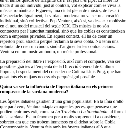
en el famós quadre de Magritte
Ce n’est pas une pipe
. El llibre no
tracta d’un sol individu, just al contrari, vol explicar com es vivia la
música romàntica a Figueres, una ciutat plena de músics, de festa i
d’espectacle. Igualment, la sardana moderna no va ser una creació
individual, sinó col·lectiva. Pep Ventura, això sí, va destacar moltíssim
en el nou model musical del segle XIX. Els músics ja no són
contractats per l’autoritat musical, sinó que les cobles es constitueixen
com a empreses privades. En aquest context, ell ha de crear un
repertori prou atractiu perquè reclamin la seva cobla. No tenia una
voluntat de crear un cànon, sinó d’augmentar les contractacions.
Ventura era un músic autònom, un músic professional.
La preparació del llibre i l’exposició, així com el compacte, van ser
possibles gràcies a l’empenta de la Direcció General de Cultura
Popular, i especialment del conseller de Cultura Lluís Puig, que han
posat tots els mitjans necessaris perquè sigui possible.
Quina va ser la influència de l’òpera italiana en els primers
compassos de la sardana moderna?
Les òperes italianes gaudien d’una gran popularitat. En la línia d’allò
que parlàvem, Ventura adaptava aquelles peces, que pensava que
podien tenir més èxit, com ara
La Traviata
o
La Sonàmbula,
al format
de la sardana. És un fenomen per a molts sorprenent i a considerar,
sobretot ara que ens trobem immersos en el debat sobre la Cobla
Contemporània. Ventura feia amb les òperes italianes allò que