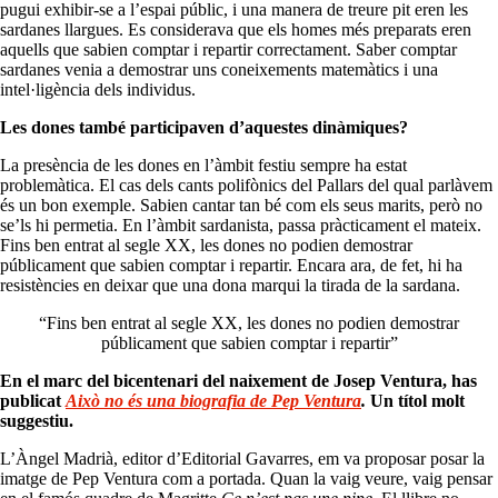
pugui exhibir-se a l’espai públic, i una manera de treure pit eren les
sardanes llargues. Es considerava que els homes més preparats eren
aquells que sabien comptar i repartir correctament. Saber comptar
sardanes venia a demostrar uns coneixements matemàtics i una
intel·ligència dels individus.
Les dones també participaven d’aquestes dinàmiques?
La presència de les dones en l’àmbit festiu sempre ha estat
problemàtica. El cas dels cants polifònics del Pallars del qual parlàvem
és un bon exemple. Sabien cantar tan bé com els seus marits, però no
se’ls hi permetia. En l’àmbit sardanista, passa pràcticament el mateix.
Fins ben entrat al segle XX, les dones no podien demostrar
públicament que sabien comptar i repartir. Encara ara, de fet, hi ha
resistències en deixar que una dona marqui la tirada de la sardana.
“Fins ben entrat al segle XX, les dones no podien demostrar
públicament que sabien comptar i repartir”
En el marc del bicentenari del naixement de Josep Ventura, has
publicat
Això no és una biografia de Pep Ventura
.
Un títol molt
suggestiu.
L’Àngel Madrià, editor d’Editorial Gavarres, em va proposar posar la
imatge de Pep Ventura com a portada. Quan la vaig veure, vaig pensar