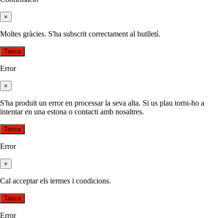
×
Moltes gràcies. S'ha subscrit correctament al butlletí.
Tanca
Error
×
S'ha produït un error en processar la seva alta. Si us plau torni-ho a
intentar en una estona o contacti amb nosaltres.
Tanca
Error
×
Cal acceptar els termes i condicions.
Tanca
Error