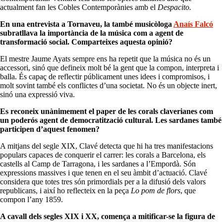
actualment fan les Cobles Contemporànies amb el
Despacito.
En una entrevista a Tornaveu, la també musicòloga
Anaís Falcó
subratllava la importància de la música com a agent de
transformació social. Comparteixes aquesta opinió?
El mestre Jaume Ayats sempre ens ha repetit que la música no és un
accessori, sinó que defineix molt bé la gent que la compon, interpreta i
balla. És capaç de reflectir públicament unes idees i compromisos, i
molt sovint també els conflictes d’una societat. No és un objecte inert,
sinó una expressió viva.
Es reconeix unànimement el paper de les corals claverianes com
un poderós agent de democratització cultural. Les sardanes també
participen d’aquest fenomen?
A mitjans del segle XIX, Clavé detecta que hi ha tres manifestacions
populars capaces de conquerir el carrer: les corals a Barcelona, els
castells al Camp de Tarragona, i les sardanes a l’Empordà. Són
expressions massives i que tenen en el seu àmbit d’actuació. Clavé
considera que totes tres són primordials per a la difusió dels valors
republicans, i així ho reflecteix en la peça
Lo pom de flors
, que
compon l’any 1859.
A cavall dels segles XIX i XX, comença a mitificar-se la figura de