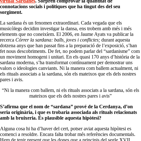
virtual Sardanes
. Sorprèn comprovar la quantitat de
connotacions socials i polítiques que ha tingut des del seu
sorgiment.
La sardana és un fenomen extraordinari. Cada vegada que els
musicòlegs decidim investigar la dansa, ens trobem amb més i més
elements que no coneixíem. El 2006, en Jaume Ayats va publicar la
recerca
Córrer la sardana: balls, joves i conflictes;
durant aquesta
dotzena anys que han passat fins a la preparació de l’exposició, s’han
fet nous descobriments. De fet, no podem parlar del “sardanisme” com
un moviment homogeni i unitari. En els quasi 170 anys d’història de la
sardana moderna, s’ha transformat contínuament per demostrar uns
valors o ideologies canviants. Ni la manera com ballem actualment, ni
els rituals associats a la sardana, són els mateixos que els dels nostres
pares i avis.
“Ni la manera com ballem, ni els rituals associats a la sardana, són els
mateixos que els dels nostres pares i avis”
S’afirma que el nom de “sardana” prové de la Cerdanya, d’on
seria originària, i que es trobaria associada als rituals relacionats
amb la bruixeria. És plausible aquesta hipòtesi?
Alguna cosa hi ha d’haver del cert, potser aviat aquesta hipòtesi es
comenci a resoldre. Encara falta trobar més referències documentals.
Hem de tenir present que les dones que a principis del segle XVII