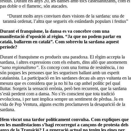
festius. Durant els anys 20, les danses amb tocs castellanitzants, com el
pas doble o el flamenc, són atacades.
“Durant molts anys conviuen dues visions de la sardana: una de
tarannà ordenat, l’altra que segueix els estàndards populars i festius”
Durant el franquisme, la dansa es va concebre com una
manifestació d’oposició al règim. “Ja que no podem parlar en
català, ballarem en català”. Com sobreviu la sardana aquest
període?
Durant el franquisme es produeix una paradoxa. El règim accepta la
sardana, i altres expressions com els esbarts, dins allò que anomenem
“
sano regionalismo”.
Es concep com una forma de resistència, i no
són poques les persones que les segueixen ballant amb un esperit
catalanista. La participació en les sardanes decau als anys vuitanta en la
mesura que es considera que ja no hi ha cap anhel polític pel qual
lluitar. Sorgeix la sensació errònia, però ben recurrent, que la sardana
s’està perdent com a dansa. No s’és conscient que tota tradició
evoluciona, i per tant implica sempre un sentiment de pèrdua. Ja en
vida de Pep Ventura, alguns escrits proclamaven la desaparició de la
sardana.
Hem viscut una tardor políticament convulsa. Com expliques que
en les manifestacions s’hagi recorregut a cançons de protesta dels
anys de la Transició? La generació actual no tenim les eines per