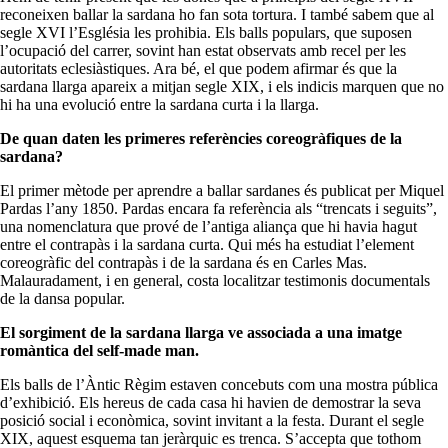
reconeixen ballar la sardana ho fan sota tortura. I també sabem que al
segle XVI l’Església les prohibia. Els balls populars, que suposen
l’ocupació del carrer, sovint han estat observats amb recel per les
autoritats eclesiàstiques. Ara bé, el que podem afirmar és que la
sardana llarga apareix a mitjan segle XIX, i els indicis marquen que no
hi ha una evolució entre la sardana curta i la llarga.
De quan daten les primeres referències coreogràfiques de la
sardana?
El primer mètode per aprendre a ballar sardanes és publicat per Miquel
Pardas l’any 1850. Pardas encara fa referència als “trencats i seguits”,
una nomenclatura que prové de l’antiga aliança que hi havia hagut
entre el contrapàs i la sardana curta. Qui més ha estudiat l’element
coreogràfic del contrapàs i de la sardana és en Carles Mas.
Malauradament, i en general, costa localitzar testimonis documentals
de la dansa popular.
El sorgiment de la sardana llarga ve associada a una imatge
romàntica del self-made man.
Els balls de l’Àntic Règim estaven concebuts com una mostra pública
d’exhibició. Els hereus de cada casa hi havien de demostrar la seva
posició social i econòmica, sovint invitant a la festa. Durant el segle
XIX, aquest esquema tan jeràrquic es trenca. S’accepta que tothom