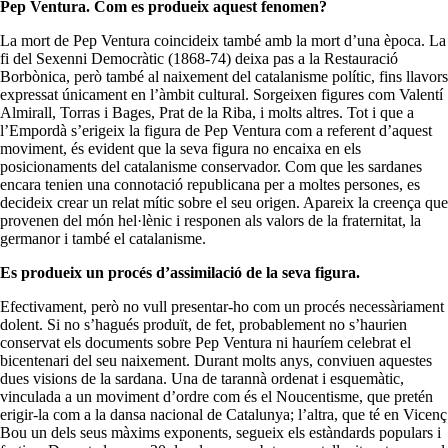
Pep Ventura. Com es produeix aquest fenomen?
La mort de Pep Ventura coincideix també amb la mort d’una època. La
fi del Sexenni Democràtic (1868-74) deixa pas a la Restauració
Borbònica, però també al naixement del catalanisme polític, fins llavors
expressat únicament en l’àmbit cultural. Sorgeixen figures com Valentí
Almirall, Torras i Bages, Prat de la Riba, i molts altres. Tot i que a
l’Empordà s’erigeix la figura de Pep Ventura com a referent d’aquest
moviment, és evident que la seva figura no encaixa en els
posicionaments del catalanisme conservador. Com que les sardanes
encara tenien una connotació republicana per a moltes persones, es
decideix crear un relat mític sobre el seu origen. Apareix la creença que
provenen del món hel·lènic i responen als valors de la fraternitat, la
germanor i també el catalanisme.
Es produeix un procés d’assimilació de la seva figura.
Efectivament, però no vull presentar-ho com un procés necessàriament
dolent. Si no s’hagués produït, de fet, probablement no s’haurien
conservat els documents sobre Pep Ventura ni hauríem celebrat el
bicentenari del seu naixement. Durant molts anys, conviuen aquestes
dues visions de la sardana. Una de tarannà ordenat i esquemàtic,
vinculada a un moviment d’ordre com és el Noucentisme, que pretén
erigir-la com a la dansa nacional de Catalunya; l’altra, que té en Vicenç
Bou un dels seus màxims exponents, segueix els estàndards populars i