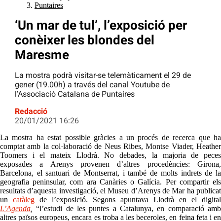
Puntaires
‘Un mar de tul’, l’exposició per
conèixer les blondes del
Maresme
La mostra podrà visitar-se telemàticament el 29 de
gener (19.00h) a través del canal Youtube de
l’Associació Catalana de Puntaires
Redacció
20/01/2021 16:26
La mostra ha estat possible gràcies a un procés de recerca que ha
comptat amb la col·laboració de Neus Ribes, Montse Viader, Heather
Toomers i el mateix Llodrà. No debades, la majoria de peces
exposades a Arenys provenen d’altres procedències: Girona,
Barcelona, el santuari de Montserrat, i també de molts indrets de la
geografia peninsular, com ara Canàries o Galícia. Per compartir els
resultats d’aquesta investigació, el Museu d’Arenys de Mar ha publicat
un
catàleg
de l’exposició. Segons apuntava Llodrà en el digital
L’Agenda
,
“l’estudi de les puntes a Catalunya, en comparació am
altres països europeus, encara es troba a les beceroles, en feina feta i en