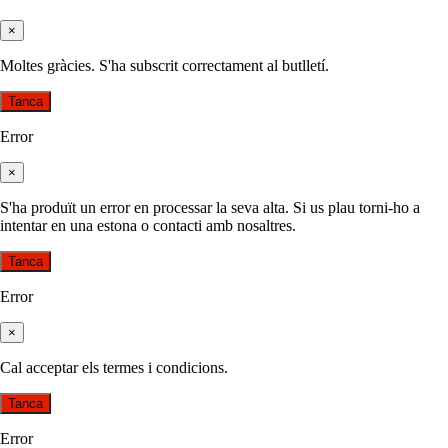
×
Moltes gràcies. S'ha subscrit correctament al butlletí.
Tanca
Error
×
S'ha produït un error en processar la seva alta. Si us plau torni-ho a
intentar en una estona o contacti amb nosaltres.
Tanca
Error
×
Cal acceptar els termes i condicions.
Tanca
Error