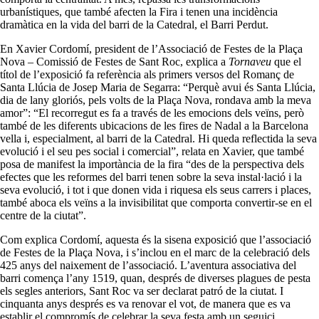
urbanístiques, que també afecten la Fira i tenen una incidència
dramàtica en la vida del barri de la Catedral, el Barri Perdut.
En Xavier Cordomí, president de l’Associació de Festes de la Plaça
Nova – Comissió de Festes de Sant Roc, explica a
Tornaveu
que el
títol de l’exposició fa referència als primers versos del Romanç de
Santa Llúcia de Josep Maria de Segarra: “Perquè avui és Santa Llúcia,
dia de lany gloriós, pels volts de la Plaça Nova, rondava amb la meva
amor”: “El recorregut es fa a través de les emocions dels veïns, però
també de les diferents ubicacions de les fires de Nadal a la Barcelona
vella i, especialment, al barri de la Catedral. Hi queda reflectida la seva
evolució i el seu pes social i comercial”, relata en Xavier, que també
posa de manifest la importància de la fira “des de la perspectiva dels
efectes que les reformes del barri tenen sobre la seva instal·lació i la
seva evolució, i tot i que donen vida i riquesa els seus carrers i places,
també aboca els veïns a la invisibilitat que comporta convertir-se en el
centre de la ciutat”.
Com explica Cordomí, aquesta és la sisena exposició que l’associació
de Festes de la Plaça Nova, i s’inclou en el marc de la celebració dels
425 anys del naixement de l’associació. L’aventura associativa del
barri comença l’any 1519, quan, després de diverses plagues de pesta
els segles anteriors, Sant Roc va ser declarat patró de la ciutat. I
cinquanta anys després es va renovar el vot, de manera que es va
establir el compromís de celebrar la seva festa amb un seguici