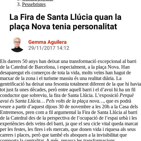
Pessebristes
La Fira de Santa Llúcia quan la
plaça Nova tenia personalitat
Gemma Aguilera
29/11/2017 14:12
Els darrers 50 anys han deixat una transformació excepcional al barri
de la Catedral de Barcelona, i especialment, a la plaça Nova. Han
desaparegut els comerços de tota la vida, molts veïns han hagut de
marxar de la zona i el turisme massiu és una realitat diària. La
gentrificació ha deixat una fesomia totalment diferent de la que hi havia
tot just fa unes dècades, però entre aquell barri i el d’avui hi ha un fil
conductor que sobreviu, la fira de Santa Llúcia. L’exposició
Perquè
avui és Santa Llúcia… Pels volts de la plaça nova…
, que es podrà
veure a partir d’aquest dijous 30 de novembre a les 20h a la Casa dels
Entremesos, pren com a fil argumental la Fira de Santa Llúcia al barri
de la Catedral des de la perspectiva de l’ocupació de l’espai urbà i les
experiències dels veïns del barri, ja que el seu cicle vital queda marcat
per les festes, les fires i els mercats, que donen vida i riquesa als seus
carrers i places, però que també els aboquen a la invisibilitat que
comporta la centralitat. A més, repassa les transformacions