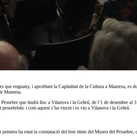
tes que enguany, i aprofitant la Capitalitat de la Cultura a Manresa, es 
 de Manresa.
Pessebre que tindrà lloc a Vilanova i la Geltrú, de l’1 de desembre al 3 
 pessebrístic i com aquest s’ha viscut i es viu a Vilanova i la Geltrú.
La primera ha estat la constatació del bon ritme del Museu del Pessebre