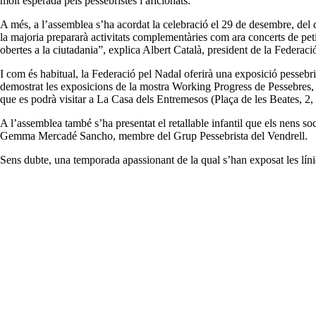
molt esperada pels pessebristes i aficionats.
A més, a l’assemblea s’ha acordat la celebració el 29 de desembre, del qu
la majoria prepararà activitats complementàries com ara concerts de pet
obertes a la ciutadania”, explica Albert Català, president de la Federaci
I com és habitual, la Federació pel Nadal oferirà una exposició pessebr
demostrat les exposicions de la mostra Working Progress de Pessebres, 
que es podrà visitar a La Casa dels Entremesos (Plaça de les Beates, 2,
A l’assemblea també s’ha presentat el retallable infantil que els nens so
Gemma Mercadé Sancho, membre del Grup Pessebrista del Vendrell.
Sens dubte, una temporada apassionant de la qual s’han exposat les líni