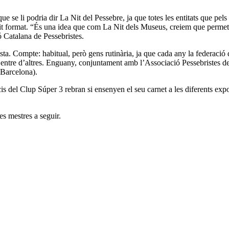
e se li podria dir La Nit del Pessebre, ja que totes les entitats que pels
it format. “És una idea que com La Nit dels Museus, creiem que permetrà
ó Catalana de Pessebristes.
ista. Compte: habitual, però gens rutinària, ja que cada any la federaci
entre d’altres. Enguany, conjuntament amb l’Associació Pessebristes de
 Barcelona).
cis del Clup Súper 3 rebran si ensenyen el seu carnet a les diferents exp
es mestres a seguir.