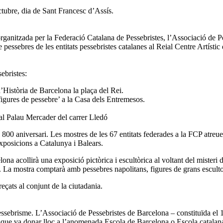
ctubre, dia de Sant Francesc d’Assís.
ganitzada per la Federació Catalana de Pessebristes, l’Associació de Pes
ssebres de les entitats pessebristes catalanes al Reial Centre Artístic 
sebristes:
’Història de Barcelona la plaça del Rei.
es figures de pessebre’ a la Casa dels Entremesos.
al Palau Mercader del carrer Lledó
l 800 aniversari. Les mostres de les 67 entitats federades a la FCP atre
xposicions a Catalunya i Balears.
 acollirà una exposició pictòrica i escultòrica al voltant del misteri d
rs. La mostra comptarà amb pessebres napolitans, figures de grans esculto
dreçats al conjunt de la ciutadania.
pessebrisme. L’Associació de Pessebristes de Barcelona – constituïda e
 que va donar lloc a l’anomenada Escola de Barcelona o Escola catalan