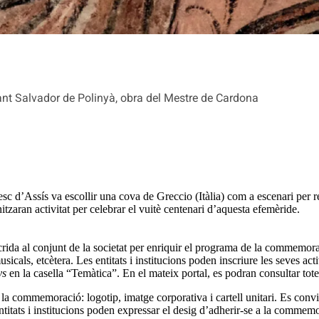
ant Salvador de Polinyà, obra del Mestre de Cardona
sc d’Assís va escollir una cova de Greccio (Itàlia) com a escenari per 
tzaran activitat per celebrar el vuitè centenari d’aquesta efemèride.
ida al conjunt de la societat per enriquir el programa de la commemorac
usicals, etcètera. Les entitats i institucions poden inscriure les seves act
ys
en la casella “Temàtica”. En el mateix portal, es podran consultar tote
 la commemoració: logotip, imatge corporativa i cartell unitari. Es convida
entitats i institucions poden expressar el desig d’adherir-se a la commem