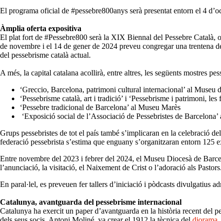
El programa oficial de #pessebre800anys serà presentat entorn el 4 d’o
Àmplia oferta expositiva
El plat fort de #Pessebre800 serà la XIX Biennal del Pessebre Català, or
de novembre i el 14 de gener de 2024 preveu congregar una trentena de pe
del pessebrisme català actual.
A més, la capital catalana acollirà, entre altres, les següents mostres pes
‘Greccio, Barcelona, patrimoni cultural internacional’ al Museu d
‘Pessebrisme català, art i tradició’ i ‘Pessebrisme i patrimoni, l
‘Pessebre tradicional de Barcelona’ al Museu Marès
‘Exposició social de l’Associació de Pessebristes de Barcelona’ 
Grups pessebristes de tot el país també s’implicaran en la celebració de
federació pessebrista s’estima que enguany s’organitzaran entorn 125 e
Entre novembre del 2023 i febrer del 2024, el Museu Diocesà de Barcelona
l’anunciació, la visitació, el Naixement de Crist o l’adoració als Pasto
En paral·lel, es preveuen fer tallers d’iniciació i pòdcasts divulgatius a
Catalunya, avantguarda del pessebrisme internacional
Catalunya ha exercit un paper d’avantguarda en la història recent del 
dels seus socis, Antoni Moliné, va crear el 1912 la tècnica del
diorama
,