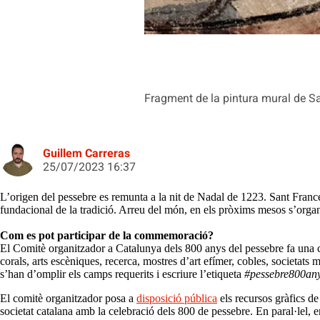
Fragment de la pintura mural de S
Guillem Carreras
25/07/2023 16:37
L’origen del pessebre es remunta a la nit de Nadal de 1223. Sant France
fundacional de la tradició. Arreu del món, en els pròxims mesos s’organi
Com es pot participar de la commemoració?
El Comitè organitzador a Catalunya dels 800 anys del pessebre fa una cr
corals, arts escèniques, recerca, mostres d’art efímer, cobles, societats m
s’han d’omplir els camps requerits i escriure l’etiqueta
#pessebre800an
El comitè organitzador posa a
disposició pública
els recursos gràfics de
societat catalana amb la celebració dels 800 de pessebre. En paral·lel, 