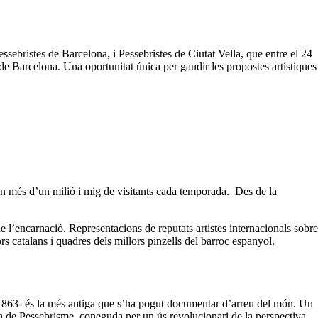
sebristes de Barcelona, i Pessebristes de Ciutat Vella, que entre el 24
de Barcelona. Una oportunitat única per gaudir les propostes artístiques
uen més d’un milió i mig de visitants cada temporada. Des de la
e l’encarnació. Representacions de reputats artistes internacionals sobre
rs catalans i quadres dels millors pinzells del barroc espanyol.
l 1863- és la més antiga que s’ha pogut documentar d’arreu del món. Un
a de Pessebrisme, coneguda per un ús revolucionari de la perspectiva