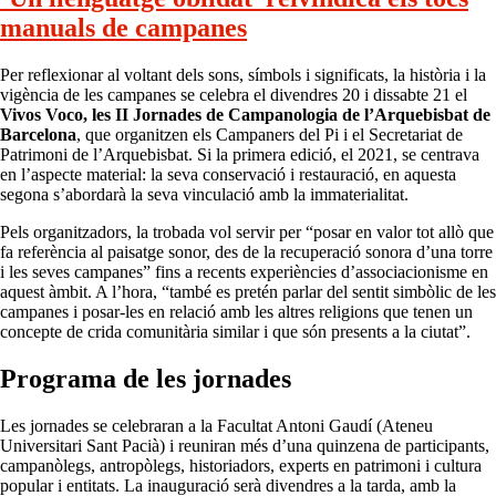
manuals de campanes
Per reflexionar al voltant dels sons, símbols i significats, la història i la
vigència de les campanes se celebra el divendres 20 i dissabte 21 el
Vivos Voco, les II Jornades de Campanologia de l’Arquebisbat de
Barcelona
, que organitzen els Campaners del Pi i el Secretariat de
Patrimoni de l’Arquebisbat. Si la primera edició, el 2021, se centrava
en l’aspecte material: la seva conservació i restauració, en aquesta
segona s’abordarà la seva vinculació amb la immaterialitat.
Pels organitzadors, la trobada vol servir per “posar en valor tot allò que
fa referència al paisatge sonor, des de la recuperació sonora d’una torre
i les seves campanes” fins a recents experiències d’associacionisme en
aquest àmbit. A l’hora, “també es pretén parlar del sentit simbòlic de les
campanes i posar-les en relació amb les altres religions que tenen un
concepte de crida comunitària similar i que són presents a la ciutat”.
Programa de les jornades
Les jornades se celebraran a la Facultat Antoni Gaudí (Ateneu
Universitari Sant Pacià) i reuniran més d’una quinzena de participants,
campanòlegs, antropòlegs, historiadors, experts en patrimoni i cultura
popular i entitats. La inauguració serà divendres a la tarda, amb la