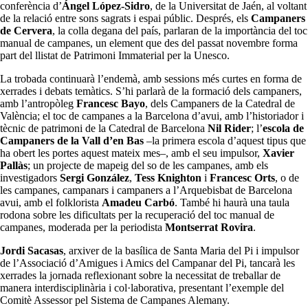
conferència d’
Ángel López-Sidro
, de la Universitat de Jaén, al voltant
de la relació entre sons sagrats i espai públic. Després, els
Campaners
de Cervera
, la colla degana del país, parlaran de la importància del toc
manual de campanes, un element que des del passat novembre forma
part del llistat de Patrimoni Immaterial per la Unesco.
La trobada continuarà l’endemà, amb sessions més curtes en forma de
xerrades i debats temàtics. S’hi parlarà de la formació dels campaners,
amb l’antropòleg
Francesc Bayo
, dels Campaners de la Catedral de
València; el toc de campanes a la Barcelona d’avui, amb l’historiador i
tècnic de patrimoni de la Catedral de Barcelona
Nil Rider
; l’
escola de
Campaners de la Vall d’en Bas
–la primera escola d’aquest tipus que
ha obert les portes aquest mateix mes–, amb el seu impulsor,
Xavier
Pallàs
; un projecte de mapeig del so de les campanes, amb els
investigadors
Sergi González
,
Tess Knighton
i
Francesc Orts
, o de
les campanes, campanars i campaners a l’Arquebisbat de Barcelona
avui, amb el folklorista
Amadeu Carbó
. També hi haurà una taula
rodona sobre les dificultats per la recuperació del toc manual de
campanes, moderada per la periodista
Montserrat Rovira
.
Jordi Sacasas
, arxiver de la basílica de Santa Maria del Pi i impulsor
de l’Associació d’Amigues i Amics del Campanar del Pi, tancarà les
xerrades la jornada reflexionant sobre la necessitat de treballar de
manera interdisciplinària i col·laborativa, presentant l’exemple del
Comitè Assessor pel Sistema de Campanes Alemany.