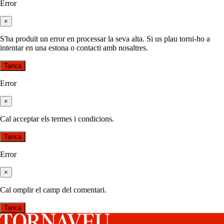
Error
×
S'ha produït un error en processar la seva alta. Si us plau torni-ho a
intentar en una estona o contacti amb nosaltres.
Tanca
Error
×
Cal acceptar els termes i condicions.
Tanca
Error
×
Cal omplir el camp del comentari.
Tanca