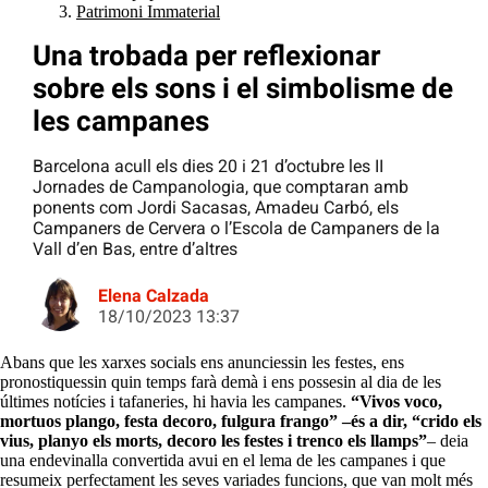
Patrimoni Immaterial
Una trobada per reflexionar
sobre els sons i el simbolisme de
les campanes
Barcelona acull els dies 20 i 21 d’octubre les II
Jornades de Campanologia, que comptaran amb
ponents com Jordi Sacasas, Amadeu Carbó, els
Campaners de Cervera o l’Escola de Campaners de la
Vall d’en Bas, entre d’altres
Elena Calzada
18/10/2023 13:37
Abans que les xarxes socials ens anunciessin les festes, ens
pronostiquessin quin temps farà demà i ens possesin al dia de les
últimes notícies i tafaneries, hi havia les campanes.
“Vivos voco,
mortuos plango, festa decoro, fulgura frango” –és a dir, “crido els
vius, planyo els morts, decoro les festes i trenco els llamps”
– deia
una endevinalla convertida avui en el lema de les campanes i que
resumeix perfectament les seves variades funcions, que van molt més