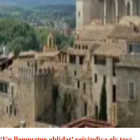
‘Un llenguatge oblidat’ reivindica els tocs