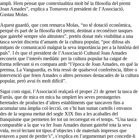
ampli. Hem pensat que contextualitza molt bé la filosofia del premi
Joan Amades”, explica a Tornaveu el president de l’Associació,
Gustau Molas.
Aquest guardó, que com remarca Molas, “no té dotació econòmica,
perquè és part de la filosofia del premi, destinat a reconèixer tasques
que gairebé sempre són altruistes”, pretén donar més visibilitat a una
tasca sovint discreta d’amants de la cultura popular, “poc difosa als
mitjans de comunicació malgrat la seva importància per a la història del
país”. I és que el president de l’Associació Cultural Joan Amades
reconeix que l’interès mediàtic per la cultura popular ha caigut de
forma rellevant si es compara amb “l’època de Joan Amades, en què la
premsa, La Vanguardia, es feia ressò de qualsevol conferència, llibre o
intervenció que feien Amades o altres persones destacades de la cultura
popular, però avui és molt difícil”.
Sigui com sigui, l’Associació realçarà el proper 21 de gener la tasca de
Farràs, que de mica en mica ha omplert les seves prestatgeries
heretades de productes d’altres establiments que tancaven fins a
acumular una àmplia col·lecció, on s’hi han sumat cartells i envasos
des de la segona meitat del segle XIX fins a les acaballes del
franquisme que permeten fer tot un recorregut en el temps. “Una tasca
comparable a la que va fer Joan Amades durant gairebé tota la seva
vida, recol·lectant tot tipus d’objectes i de materials impresos que
estaven a punt de perdre’s”, s’explica en l’argumentari per concedir-li