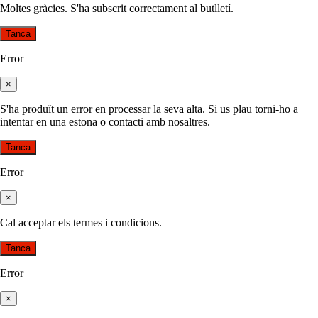
Moltes gràcies. S'ha subscrit correctament al butlletí.
Tanca
Error
×
S'ha produït un error en processar la seva alta. Si us plau torni-ho a
intentar en una estona o contacti amb nosaltres.
Tanca
Error
×
Cal acceptar els termes i condicions.
Tanca
Error
×