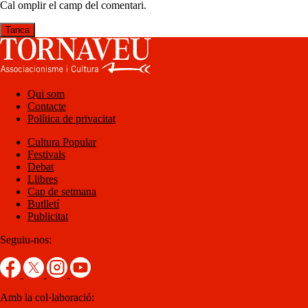
Cal omplir el camp del comentari.
Tanca
Qui som
Contacte
Política de privacitat
Cultura Popular
Festivals
Debat
Llibres
Cap de setmana
Butlletí
Publicitat
Seguiu-nos:
Amb la col·laboració: