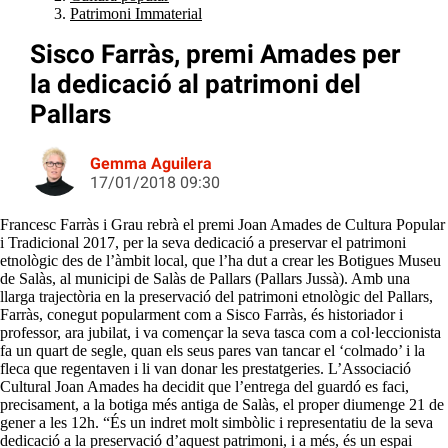
Patrimoni Immaterial
Sisco Farràs, premi Amades per
la dedicació al patrimoni del
Pallars
Gemma Aguilera
17/01/2018 09:30
Francesc Farràs i Grau rebrà el premi Joan Amades de Cultura Popular
i Tradicional 2017, per la seva dedicació a preservar el patrimoni
etnològic des de l’àmbit local, que l’ha dut a crear les Botigues Museu
de Salàs, al municipi de Salàs de Pallars (Pallars Jussà). Amb una
llarga trajectòria en la preservació del patrimoni etnològic del Pallars,
Farràs, conegut popularment com a Sisco Farràs, és historiador i
professor, ara jubilat, i va començar la seva tasca com a col·leccionista
fa un quart de segle, quan els seus pares van tancar el ‘colmado’ i la
fleca que regentaven i li van donar les prestatgeries. L’Associació
Cultural Joan Amades ha decidit que l’entrega del guardó es faci,
precisament, a la botiga més antiga de Salàs, el proper diumenge 21 de
gener a les 12h. “És un indret molt simbòlic i representatiu de la seva
dedicació a la preservació d’aquest patrimoni, i a més, és un espai