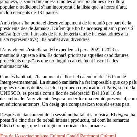
japonesa, la sauna finlandesa i moltes altres pràctiques de cultura
popular o tradicional s’han incorporat a la llista que, a hores d’ara,
inclou elements de 131 països.
Amb rigor s’ha portat el desenvolupament de la reunió per part de la
presidenta des de Jamaica. Diríem que ho ha aconseguit amb precisió
suïssa (per cert, l’art suís de la rellotgeria també ha estat admès a la
llista representativa) i ha acabat avui divendres.
L’any vinent s’estudiaran 60 expedients i per a 2022 i 2023 es
mantindrà aquesta xifra. Es donarà prioritat a aquelles candidatures
procedents de països que no tinguin cap element inscrit i a les
multinacionals.
Com és habitual, s’ha anunciat el lloc i el calendari del 16 Comitè
Intergovernamental. La situació sanitària ha fet impossible que cap país
pogués responsabilitzar-se de la propera convocatòria i París, seu de la
UNESCO, es postula com a lloc de celebració. Del 13 al 18 de
desembre de l’any vinent s’espera poder fer una reunió presencial, com
en edicions anteriors. Un desig que comparteixen tots els estats part.
Després del tancament de la sessió no ha faltat la música. El
reggae
ha
posat fi a cinc dies de treball intens i productiu, tal com ha remarcat
Olivia Grange, que ha dirigit amb eficàcia les jornades.
Ens de lAssociacionisme Cultural Català
Patrimoni Cultural