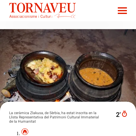
La ceràmica Zlakusa, de Sèrbia, ha estat inscrita en la
2′
Llista Representativa del Patrimoni Cultural Immaterial
de la Humanitat