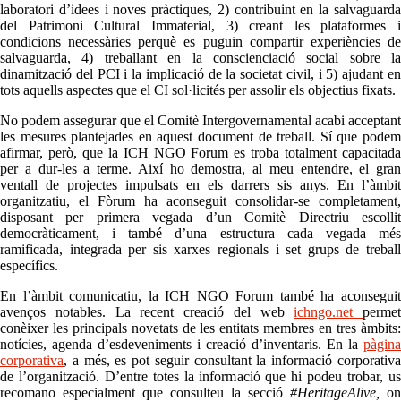
laboratori d’idees i noves pràctiques, 2) contribuint en la salvaguarda
del Patrimoni Cultural Immaterial, 3) creant les plataformes i
condicions necessàries perquè es puguin compartir experiències de
salvaguarda, 4) treballant en la conscienciació social sobre la
dinamització del PCI i la implicació de la societat civil, i 5) ajudant en
tots aquells aspectes que el CI sol·licités per assolir els objectius fixats.
No podem assegurar que el Comitè Intergovernamental acabi acceptant
les mesures plantejades en aquest document de treball. Sí que podem
afirmar, però, que la ICH NGO Forum es troba totalment capacitada
per a dur-les a terme. Així ho demostra, al meu entendre, el gran
ventall de projectes impulsats en els darrers sis anys. En l’àmbit
organitzatiu, el Fòrum ha aconseguit consolidar-se completament,
disposant per primera vegada d’un Comitè Directriu escollit
democràticament, i també d’una estructura cada vegada més
ramificada, integrada per sis xarxes regionals i set grups de treball
específics.
En l’àmbit comunicatiu, la ICH NGO Forum també ha aconseguit
avenços notables. La recent creació del web
ichngo.net
permet
conèixer les principals novetats de les entitats membres en tres àmbits:
notícies, agenda d’esdeveniments i creació d’inventaris. En la
pàgina
corporativa
, a més, es pot seguir consultant la informació corporativa
de l’organització. D’entre totes la informació que hi podeu trobar, us
recomano especialment que consulteu la secció
#HeritageAlive,
on