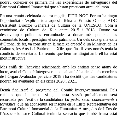
podreu conèixer de primera mà les experiències de salvaguarda del
Patrimoni Cultural Immaterial que s’estan practicant arreu del món.
En una reunió celebrada aquest migdia, l’ICH NGO Forum ha tingut
l’oportunitat d’explicar tota aquesta feina a Ernesto Ottone, ADG
(Assistent Director General) de Cultura de la UNESCO. Com a
exministre de Cultura de Xile entre 2015 i 2018, Ottone va
desenvolupar polítiques encaminades a donar més poder a les
comunitats locals i prestigiar el seu patrimoni. Un dels seus grans èxits
d’Ottone, de fet, va consistir en la mateixa creació d’un Ministeri de les
Cultures, les Arts i el Patrimoni a Xile, que fins llavors només tenia la
condició de secretaria. La reunió que hem mantingut amb ell ha estat
molt instructiva.
Més enllà de l’activitat relacionada amb les entitats sense afany de
lucre, avui el Comitè Intergovernamental també ha decidit els membres
de l’Òrgan Avaluador pel cicle 2019 i ha decidit quantes candidatures
podran ser avaluades en els cicles 2020 i 2021.
Demà finalitzarà el programa del Comitè Intergovernamental. Pels
catalans que hi hem assistit, aquesta sessió probablement serà
recordada per l’èxit de la candidatura
La pedra seca: coneixements 
tècniques
, que ha aconseguit ser inscrita en la Llista Representativa del
Patrimoni Cultural Immaterial de la Humanitat. A més, des de l’Ens de
l’Associacionisme Cultural tenim la sensació que també haurà estat