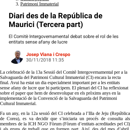
Patrimoni Immaterial
Diari des de la República de
Maurici (Tercera part)
El Comitè Intergovernamental debat sobre el rol de les
entitats sense afany de lucre
Josep Viana i Crespo
30/11/2018 11:35
La celebració de la 13a Sessió del Comitè Intergovernamental per a la
Salvaguarda del Patrimoni Cultural Immaterial (CI) encara la recta
final. Avui ha estat un dia especialment important per a les entitats
sense afany de lucre que hi participem. El plenari del CI ha reflexionat
sobre el paper que hem de desenvolupar en els pròxims anys en la
implementació de la Convenció de la Salvaguarda del Patrimoni
Cultural Immaterial.
Fa un any, en la 12a sessió del CI celebrada a l’Illa de Jeju (República
de Corea), es va decidir que s’iniciaria un procés de consulta als
membres de la ICH NGO Fòrum (Fòrum d’entitats acreditades pel CI)
i als grups de treball que en formen part. Així, des del mes d’abril,