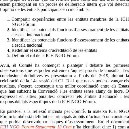
estem participant en un procés de deliberació intern que vol detectar
l’opinió de les entitats participants en cinc àmbits:
Compartir experiències entre les entitats membres de la ICH
NGO Fòrum
Identificar les potencials funcions d’assessorament de les entitats
a escala internacional
Identificar les potencials funcions d’assessorament de les entitats
a escala nacional
Redefinir el sistema d’acreditació de les entitats
Definir el rol de la ICH NGO Fòrum
Avui, el Comitè ha començat a plantejar i debatre les primeres
observacions que es poden extreure d’aquest procés de consulta. Les
conclusions definitives es presentaran a finals del 2019, durant la
celebració de la 14a sessió del CI. Tot i que no es poden avançar els
resultats, s’espera aconseguir una millor coordinació entre els Estats
que han subscrit la Convenció i les entitats sense afany de lucre. O
expressat en altres paraules: concretar els àmbits d’actuació i les
responsabilitats específiques de la ICH NGO Fòrum.
En paral·lel a la reflexió iniciada pel Comitè, la mateixa ICH NGO
Fòrum també està definint els principals àmbits d’actuació on considera
que podria desenvolupar tasques d’assessorament. En el document
ICH NGO Forum Steatement 13.Com
n’ha identificat cinc: 1) com 