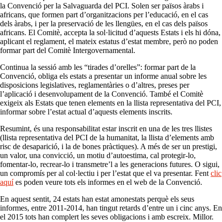
la Convenció per la Salvaguarda del PCI. Solen ser països àrabs i
africans, que formen part d’organitzacions per l’educació, en el cas
dels àrabs, i per la preservació de les llengües, en el cas dels països
africans. El Comitè, accepta la sol·licitud d’aquests Estats i els hi dóna,
aplicant el reglament, el mateix estatus d’estat membre, però no poden
formar part del Comitè Intergovernamental.
Continua la sessió amb les “tirades d’orelles”: formar part de la
Convenció, obliga els estats a presentar un informe anual sobre les
disposicions legislatives, reglamentàries o d’altres, preses per
l’aplicació i desenvolupament de la Convenció. També el Comitè
exigeix als Estats que tenen elements en la llista representativa del PCI,
informar sobre l’estat actual d’aquests elements inscrits.
Resumint, és una responsabilitat estar inscrit en una de les tres llistes
(llista representativa del PCI de la humanitat, la llista d’elements amb
risc de desaparició, i la de bones pràctiques). A més de ser un prestigi,
un valor, una convicció, un motiu d’autoestima, cal protegir-lo,
fomentar-lo, recrear-lo i transmetre’l a les generacions futures. O sigui,
un compromís per al col·lectiu i per l’estat que el va presentar. Fent
clic
aquí
es poden veure tots els informes en el web de la Convenció.
En aquest sentit, 24 estats han estat amonestats perquè els seus
informes, entre 2011-2014, han tingut retards d’entre un i cinc anys. En
el 2015 tots han complert les seves obligacions i amb escreix. Millor.