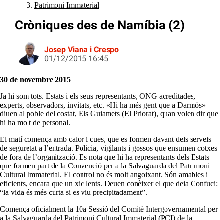
Patrimoni Immaterial
Cròniques des de Namíbia (2)
Josep Viana i Crespo
01/12/2015 16:45
30 de novembre 2015
Ja hi som tots. Estats i els seus representants, ONG acreditades,
experts, observadors, invitats, etc. «Hi ha més gent que a Darmós»
diuen al poble del costat, Els Guiamets (El Priorat), quan volen dir que
hi ha molt de personal.
El matí comença amb calor i cues, que es formen davant dels serveis
de seguretat a l’entrada. Policia, vigilants i gossos que ensumen cotxes
de fora de l’organització. Es nota que hi ha representants dels Estats
que formen part de la Convenció per a la Salvaguarda del Patrimoni
Cultural Immaterial. El control no és molt angoixant. Són amables i
eficients, encara que un xic lents. Deuen conèixer el que deia Confuci:
“la vida és més curta si es viu precipitadament”.
Comença oficialment la 10a Sessió del Comitè Intergovernamental per
a la Salvaguarda del Patrimoni Cultural Immaterial (PCI) de la