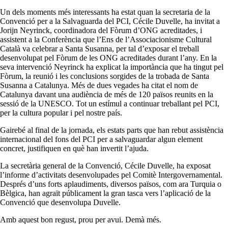
Un dels moments més interessants ha estat quan la secretaria de la
Convenció per a la Salvaguarda del PCI, Cécile Duvelle, ha invitat a
Jorijn Neyrinck, coordinadora del Fòrum d’ONG acreditades, i
assistent a la Conferència que l’Ens de l’Associacionisme Cultural
Català va celebrar a Santa Susanna, per tal d’exposar el treball
desenvolupat pel Fòrum de les ONG acreditades durant l’any. En la
seva intervenció Neyrinck ha explicat la importància que ha tingut pel
Fòrum, la reunió i les conclusions sorgides de la trobada de Santa
Susanna a Catalunya. Més de dues vegades ha citat el nom de
Catalunya davant una audiència de més de 120 països reunits en la
sessió de la UNESCO. Tot un estímul a continuar treballant pel PCI,
per la cultura popular i pel nostre país.
Gairebé al final de la jornada, els estats parts que han rebut assistència
internacional del fons del PCI per a salvaguardar algun element
concret, justifiquen en què han invertit l’ajuda.
La secretària general de la Convenció, Cécile Duvelle, ha exposat
l’informe d’activitats desenvolupades pel Comitè Intergovernamental.
Després d’uns forts aplaudiments, diversos països, com ara Turquia o
Bèlgica, han agraït públicament la gran tasca vers l’aplicació de la
Convenció que desenvolupa Duvelle.
Amb aquest bon regust, prou per avui. Demà més.