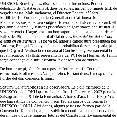
UNESCO. Benvingudes, discursos i bones intencions. Per cert, la
delegació de l’Estat espanyol, dues persones, arriben 30 minuts tard, de
vegades passa. Malauradament, el Director General d’Afers
Multilaterals i Europeus, de la Generalitat de Catalunya, Manuel
Manonelles, suspèn el seu viatge a darrera hora. Estàvem citats amb ell
per ahir a la tarda. Qüestions prioritàries de governança han frustrat la
seva presència. Hagués estat un bon suport per a la candidatura de les
Falles del Pirineu, amb el títol oficial de
Les festes del foc del solstici
d’estiu en els Pirineus
. Si tot va bé, aquesta candidatura presentada per
Andorra, França i Espanya, té molta probabilitat de ser acceptada, ja
que l’Òrgan d’Avaluació recomana al Comitè Intergovernamental la
seva inscripció a la llista representativa del PCI de la Humanitat. Tenim
força confiança que surti escollida. Aviat sortirem de dubtes.
De bon principi, s’ ha fet un repàs de l’ordre del dia. Tot molt
estructurat. Molt mesurat. Van per feina. Bastant dens. Un cop ratificat
l’ordre del dia, comença la feina.
Seguim. Cal aturar-nos en els observadors. És a dir, membres de la
UNESCO i de l’ONU que no han ratificat la Convenció 2003 per a la
Salvaguarda del PCI de la Humanitat. A hores d’ara, hi ha 163 països
que han ratificat la Convenció, i són 193 els països que formen la
UNESCO i l’ONU. Així doncs, alguns països no formen part de la
Convenció. Tanmateix, alguns sol·liciten continuar com a observadors
durant tres o quatre reunions futures del Comitè Intergovernamental de