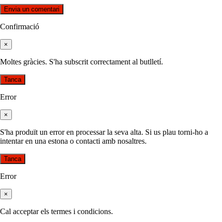
Confirmació
×
Moltes gràcies. S'ha subscrit correctament al butlletí.
Tanca
Error
×
S'ha produït un error en processar la seva alta. Si us plau torni-ho a
intentar en una estona o contacti amb nosaltres.
Tanca
Error
×
Cal acceptar els termes i condicions.