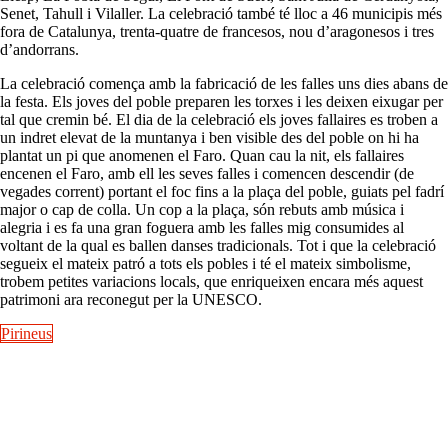
Senet, Tahull i Vilaller. La celebració també té lloc a 46 municipis més
fora de Catalunya, trenta-quatre de francesos, nou d’aragonesos i tres
d’andorrans.
La celebració comença amb la fabricació de les falles uns dies abans de
la festa. Els joves del poble preparen les torxes i les deixen eixugar per
tal que cremin bé. El dia de la celebració els joves fallaires es troben a
un indret elevat de la muntanya i ben visible des del poble on hi ha
plantat un pi que anomenen el Faro. Quan cau la nit, els fallaires
encenen el Faro, amb ell les seves falles i comencen descendir (de
vegades corrent) portant el foc fins a la plaça del poble, guiats pel fadrí
major o cap de colla. Un cop a la plaça, són rebuts amb música i
alegria i es fa una gran foguera amb les falles mig consumides al
voltant de la qual es ballen danses tradicionals. Tot i que la celebració
segueix el mateix patró a tots els pobles i té el mateix simbolisme,
trobem petites variacions locals, que enriqueixen encara més aquest
patrimoni ara reconegut per la UNESCO.
Pirineus