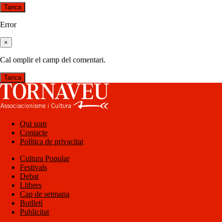
Tanca
Error
×
Cal omplir el camp del comentari.
Tanca
Qui som
Contacte
Política de privacitat
Cultura Popular
Festivals
Debat
Llibres
Cap de setmana
Butlletí
Publicitat