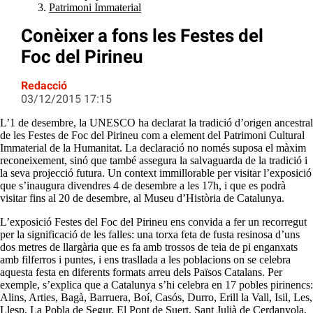
Patrimoni Immaterial
Conèixer a fons les Festes del
Foc del Pirineu
Redacció
03/12/2015 17:15
L’1 de desembre, la UNESCO ha declarat la tradició d’origen ancestral
de les Festes de Foc del Pirineu com a element del Patrimoni Cultural
Immaterial de la Humanitat. La declaració no només suposa el màxim
reconeixement, sinó que també assegura la salvaguarda de la tradició i
la seva projecció futura. Un context immillorable per visitar l’exposició
que s’inaugura divendres 4 de desembre a les 17h, i que es podrà
visitar fins al 20 de desembre, al Museu d’Història de Catalunya.
L’exposició Festes del Foc del Pirineu ens convida a fer un recorregut
per la significació de les falles: una torxa feta de fusta resinosa d’uns
dos metres de llargària que es fa amb trossos de teia de pi enganxats
amb filferros i puntes, i ens trasllada a les poblacions on se celebra
aquesta festa en diferents formats arreu dels Països Catalans. Per
exemple, s’explica que a Catalunya s’hi celebra en 17 pobles pirinencs:
Alins, Arties, Bagà, Barruera, Boí, Casós, Durro, Erill la Vall, Isil, Les,
Llesp, La Pobla de Segur, El Pont de Suert, Sant Julià de Cerdanyola,