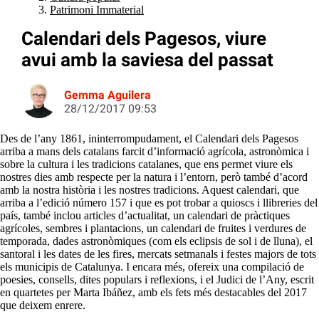
Patrimoni Immaterial
Calendari dels Pagesos, viure
avui amb la saviesa del passat
Gemma Aguilera
28/12/2017 09:53
Des de l’any 1861, ininterrompudament, el Calendari dels Pagesos
arriba a mans dels catalans farcit d’informació agrícola, astronòmica i
sobre la cultura i les tradicions catalanes, que ens permet viure els
nostres dies amb respecte per la natura i l’entorn, però també d’acord
amb la nostra història i les nostres tradicions. Aquest calendari, que
arriba a l’edició número 157 i que es pot trobar a quioscs i llibreries del
país, també inclou articles d’actualitat, un calendari de pràctiques
agrícoles, sembres i plantacions, un calendari de fruites i verdures de
temporada, dades astronòmiques (com els eclipsis de sol i de lluna), el
santoral i les dates de les fires, mercats setmanals i festes majors de tots
els municipis de Catalunya. I encara més, ofereix una compilació de
poesies, consells, dites populars i reflexions, i el Judici de l’Any, escrit
en quartetes per Marta Ibáñez, amb els fets més destacables del 2017
que deixem enrere.