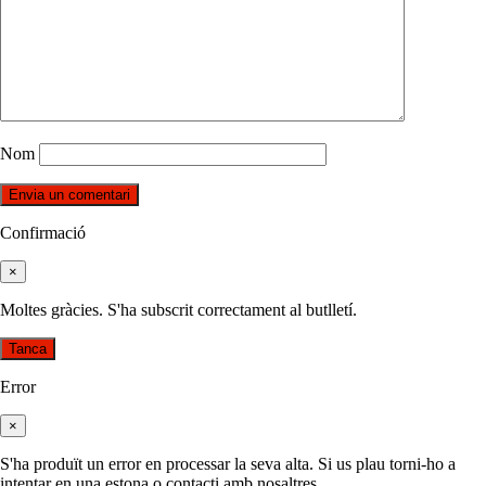
Nom
Confirmació
×
Moltes gràcies. S'ha subscrit correctament al butlletí.
Tanca
Error
×
S'ha produït un error en processar la seva alta. Si us plau torni-ho a
intentar en una estona o contacti amb nosaltres.