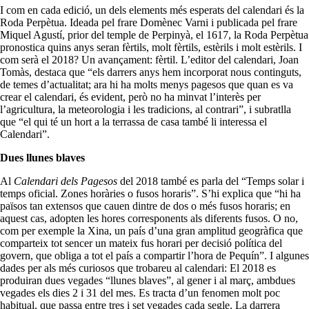
I com en cada edició, un dels elements més esperats del calendari és la
Roda Perpètua. Ideada pel frare Domènec Varni i publicada pel frare
Miquel Agustí, prior del temple de Perpinyà, el 1617, la Roda Perpètua
pronostica quins anys seran fèrtils, molt fèrtils, estèrils i molt estèrils. I
com serà el 2018? Un avançament: fèrtil. L’editor del calendari, Joan
Tomàs, destaca que “els darrers anys hem incorporat nous continguts,
de temes d’actualitat; ara hi ha molts menys pagesos que quan es va
crear el calendari, és evident, però no ha minvat l’interès per
l’agricultura, la meteorologia i les tradicions, al contrari”, i subratlla
que “el qui té un hort a la terrassa de casa també li interessa el
Calendari”.
Dues llunes blaves
Al
Calendari dels Pagesos
del 2018 també es parla del “Temps solar i
temps oficial. Zones horàries o fusos horaris”. S’hi explica que “hi ha
països tan extensos que cauen dintre de dos o més fusos horaris; en
aquest cas, adopten les hores corresponents als diferents fusos. O no,
com per exemple la Xina, un país d’una gran amplitud geogràfica que
comparteix tot sencer un mateix fus horari per decisió política del
govern, que obliga a tot el país a compartir l’hora de Pequín”. I algunes
dades per als més curiosos que trobareu al calendari: El 2018 es
produiran dues vegades “llunes blaves”, al gener i al març, ambdues
vegades els dies 2 i 31 del mes. Es tracta d’un fenomen molt poc
habitual, que passa entre tres i set vegades cada segle. La darrera