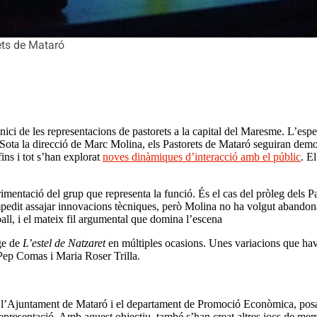
ets de Mataró
ici de les representacions de pastorets a la capital del Maresme. L’esper
. Sota la direcció de Marc Molina, els Pastorets de Mataró seguiran demost
fins i tot s’han explorat
noves dinàmiques d’interacció amb el públic
. E
imentació del grup que representa la funció. És el cas del pròleg dels Pa
edit assajar innovacions tècniques, però Molina no ha volgut abandonat
 ball, i el mateix fil argumental que domina l’escena
tge de
L’estel de Natzaret
en múltiples ocasions. Unes variacions que havie
 Pep Comas i Maria Roser Trilla.
l’Ajuntament de Mataró i el departament de Promoció Econòmica, posara
a representació. Amb aquest objectiu, també s’han creat altres jocs de me