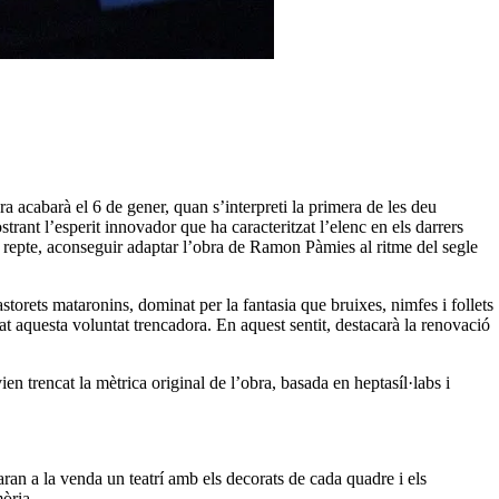
a acabarà el 6 de gener, quan s’interpreti la primera de les deu
rant l’esperit innovador que ha caracteritzat l’elenc en els darrers
l repte, aconseguir adaptar l’obra de Ramon Pàmies al ritme del segle
storets mataronins, dominat per la fantasia que bruixes, nimfes i follets
 aquesta voluntat trencadora. En aquest sentit, destacarà la renovació
n trencat la mètrica original de l’obra, basada en heptasíl·labs i
n a la venda un teatrí amb els decorats de cada quadre i els
mòria