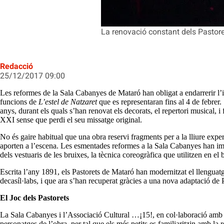
La renovació constant dels Pastor
Redacció
25/12/2017 09:00
Les reformes de la Sala Cabanyes de Mataró han obligat a endarrerir l’in
funcions de
L’estel de Natzaret
que es representaran fins al 4 de febrer
anys, durant els quals s’han renovat els decorats, el repertori musical, i 
XXI sense que perdi el seu missatge original.
No és gaire habitual que una obra reservi fragments per a la lliure exper
aporten a l’escena. Les esmentades reformes a la Sala Cabanyes han imp
dels vestuaris de les bruixes, la tècnica coreogràfica que utilitzen en el
Escrita l’any 1891, els Pastorets de Mataró han modernitzat el llengua
decasíl·labs, i que ara s’han recuperat gràcies a una nova adaptació de
El Joc dels Pastorets
La Sala Cabanyes i l’Associació Cultural …¡15!, en col·laboració amb 
personatges de l’obra, per tal que els més petits es familiaritzin amb l