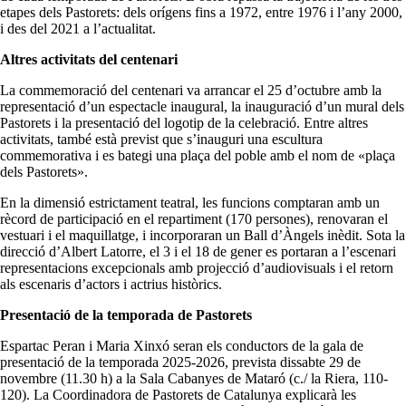
etapes dels Pastorets: dels orígens fins a 1972, entre 1976 i l’any 2000,
i des del 2021 a l’actualitat.
Altres activitats del centenari
La commemoració del centenari va arrancar el 25 d’octubre amb la
representació d’un espectacle inaugural, la inauguració d’un mural dels
Pastorets i la presentació del logotip de la celebració. Entre altres
activitats, també està previst que s’inauguri una escultura
commemorativa i es bategi una plaça del poble amb el nom de «plaça
dels Pastorets».
En la dimensió estrictament teatral, les funcions comptaran amb un
rècord de participació en el repartiment (170 persones), renovaran el
vestuari i el maquillatge, i incorporaran un Ball d’Àngels inèdit. Sota la
direcció d’Albert Latorre, el 3 i el 18 de gener es portaran a l’escenari
representacions excepcionals amb projecció d’audiovisuals i el retorn
als escenaris d’actors i actrius històrics.
Presentació de la temporada de Pastorets
Espartac Peran i Maria Xinxó seran els conductors de la gala de
presentació de la temporada 2025-2026, prevista dissabte 29 de
novembre (11.30 h) a la Sala Cabanyes de Mataró (c./ la Riera, 110-
120). La Coordinadora de Pastorets de Catalunya explicarà les