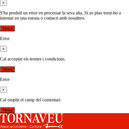
×
S'ha produït un error en processar la seva alta. Si us plau torni-ho a
intentar en una estona o contacti amb nosaltres.
Tanca
Error
×
Cal acceptar els termes i condicions.
Tanca
Error
×
Cal omplir el camp del comentari.
Tanca