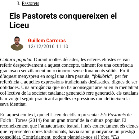
Pastorets
Els Pastorets conquereixen el
Liceu
Guillem Carreras
12/12/2016 11:10
Cultura popular.
Durant moltes dècades, les esferes elitistes es van
referir despectivament a aquest concepte, talment fos una ocurrència
graciosa o senzillament un oxímoron sense fonaments sòlids. Fruit
d’aquest menyspreu en sorgí una altra paraula, “
folklòric
”, per fer
referència a aquelles expressions tradicionals desfasades, dignes de ser
oblidades. Una arrogància que no ha aconseguit arrelar en la mentalitat
col·lectiva de la societat catalana; generació rere generació, els catalans
han volgut seguir practicant aquelles expressions que defineixen la
seva identitat.
En aquest context, que el Liceu decidís representar
Els Pastorets
de
Folch i Torres (2014) fou un gran triomf de la cultura popular. El
reconeixement que l’amateurisme teatral, i més concretament els elencs
que representen obres tradicionals, havia sabut guanyar-se un prestigi
consolidat. Contràriament, podem plantejar-nos si l’obra “
Els