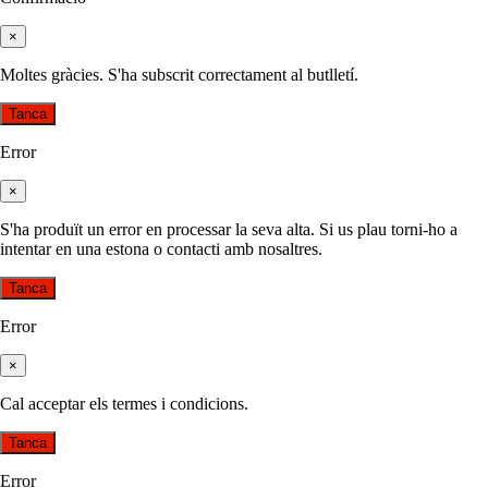
×
Moltes gràcies. S'ha subscrit correctament al butlletí.
Tanca
Error
×
S'ha produït un error en processar la seva alta. Si us plau torni-ho a
intentar en una estona o contacti amb nosaltres.
Tanca
Error
×
Cal acceptar els termes i condicions.
Tanca
Error