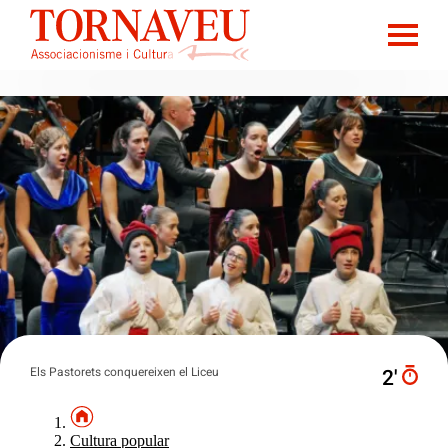
Els Pastorets conquereixen el Liceu
2′
Cultura popular