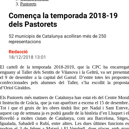
Pastorets
Comença la temporada 2018-19
dels Pastorets
52 municipis de Catalunya acolliran més de 250
representacions
Redacció
18/12/2018 13:01
El cartell de la temporada 2018-2019, que la CPC ha encarregat
enguany al Taller dels Sentits de Vilanova i la Geltrú, va ser presentat
el 9 de desembre a la capital del Garraf. D’entre totes les propostes
confeccionades pels alumnes del Taller, s’ha escollit la proposta
d’Oriol Giraldos.
Els Pastorets més matiners de Catalunya han estat els del Centre Moral
i Instructiu de Gràcia, que ja van aparèixer a escena el 15 de desembre.
Tot i que el gruix de les obres tindrà lloc per Nadal i Sant Esteve,
aquest cap de setmana ja es podrà gaudir de la història d’en Lluquet i el
Rovelló a moltes ciutats de Catalunya, com ara Barcelona, Sitges,
Igualada, Sabadell o Rubí, entre altres. Les dues últimes funcions es
podran el 3 de febrer a Mataró i El Vendrell, dues places amb gran