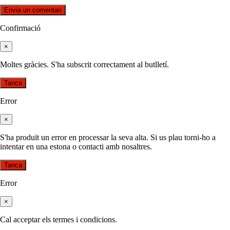
Confirmació
×
Moltes gràcies. S'ha subscrit correctament al butlletí.
Tanca
Error
×
S'ha produït un error en processar la seva alta. Si us plau torni-ho a
intentar en una estona o contacti amb nosaltres.
Tanca
Error
×
Cal acceptar els termes i condicions.