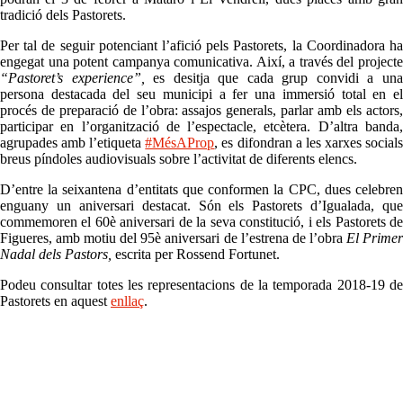
tradició dels Pastorets.
Per tal de seguir potenciant l’afició pels Pastorets, la Coordinadora ha
engegat una potent campanya comunicativa. Així, a través del projecte
“Pastoret’s experience”,
es desitja que cada grup convidi a un
persona destacada del seu municipi a fer una immersió total en el
procés de preparació de l’obra: assajos generals, parlar amb els actors,
participar en l’organització de l’espectacle, etcètera. D’altra banda,
agrupades amb l’etiqueta
#MésAProp
, es difondran a les xarxes social
breus píndoles audiovisuals sobre l’activitat de diferents elencs.
D’entre la seixantena d’entitats que conformen la CPC, dues celebren
enguany un aniversari destacat. Són els Pastorets d’Igualada, que
commemoren el 60è aniversari de la seva constitució, i els Pastorets de
Figueres, amb motiu del 95è aniversari de l’estrena de l’obra
El Prime
Nadal dels Pastors,
escrita per Rossend Fortunet.
Podeu consultar totes les representacions de la temporada 2018-19 de
Pastorets en aquest
enllaç
.